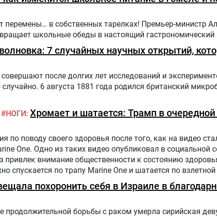
ут перемены… в собственных тарелках! Премьер-министр А
ревращает школьные обеды в настоящий гастрономический
оволновка: 7 случайных научных открытий, кот
совершают после долгих лет исследований и эксперимент
случайно. 6 августа 1881 года родился британский микро
Хромает и шатается: Трамп в очередной
НОГИ
 по поводу своего здоровья после того, как на видео стал
arine One. Одно из таких видео опубликовал в социальной 
аз привлек внимание общественности к состоянию здоровь
жно спускается по трапу Marine One и шатается по взлетной
налист.
вещала похоронить себя в Израиле в благодарн
е продолжительной борьбы с раком умерла сирийская дев