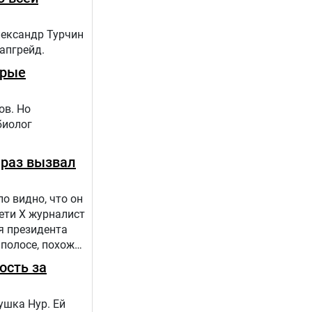
лександр Турчин
 апгрейд.
орые
ов. Но
биолог
 раз вызвал
о видно, что он
сети Х журналист
я президента
 полосе, похоже,
ость за
ушка Нур. Ей