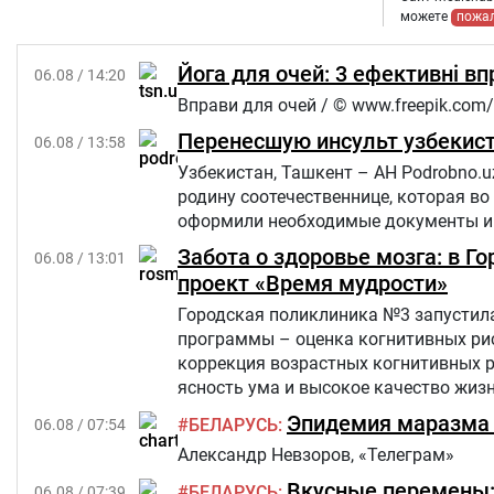
можете
пожа
Йога для очей: 3 ефективні в
06.08 / 14:20
Вправи для очей / © www.freepik.com/
Перенесшую инсульт узбекист
06.08 / 13:58
Узбекистан, Ташкент – АН Podrobno.u
родину соотечественнице, которая во
оформили необходимые документы и 
Забота о здоровье мозга: в 
06.08 / 13:01
проект «Время мудрости»
Городская поликлиника №3 запустила
программы – оценка когнитивных рис
коррекция возрастных когнитивных 
ясность ума и высокое качество жиз
критериям из числа прикрепленного к
Эпидемия маразма 
БЕЛАРУСЬ
06.08 / 07:54
Александр Невзоров, «Телеграм»
Вкусные перемены: 
БЕЛАРУСЬ
06.08 / 07:39