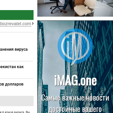
22.07.2026
obozrevatel.com
Больница в Спирово работает
без рентгеновского кабинета
ранения вируса
бекистан как
ов долларов
и в конце анонса. Вы