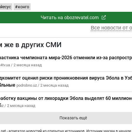
ейесус
конго
Читать на obozrevatel.com
Все новости от 
м же в других СМИ
частника чемпионата мира-2026 отменили из-за распрост
4tv.ua /
2 месяца назад
дкомитет оценил риски проникновения вируса Эбола в Уз
альные
podrobno.uz /
2 месяца назад
работку вакцины от лихорадки Эбола выделят 60 миллион
uz /
2 месяца назад
Показать ещё
net - агрегатор новостей из открытых источников. Источник указан в начале 