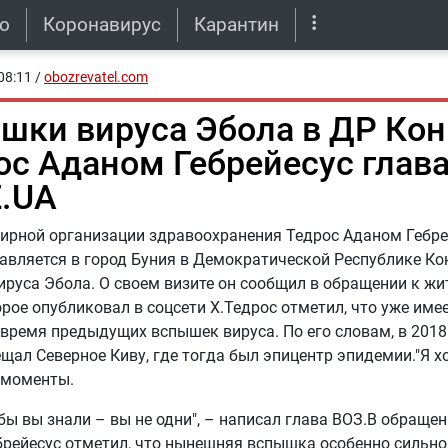
о
Коронавирус
Карантин
08:11
/
obozrevatel.com
шки вируса Эбола в ДР Кон
ос Аданом Гебрейесус глава
.UA
ирной организации здравоохранения Тедрос Аданом Гебрей
авляется в город Буния в Демократической Республике Кон
руса Эбола. О своем визите он сообщил в обращении к ж
орое опубликовал в соцсети X.Тедрос отметил, что уже име
 время предыдущих вспышек вируса. По его словам, в 2018
ещал Северное Киву, где тогда был эпицентр эпидемии."Я х
 моменты.
обы вы знали – вы не одни", – написал глава ВОЗ.В обраще
рейесус отметил, что нынешняя вспышка особенно сильно