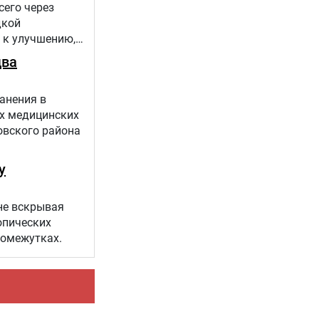
сего через
дкой
 к улучшению,
 проекта
два
анения в
х медицинских
овского района
у
не вскрывая
опических
ромежутках.