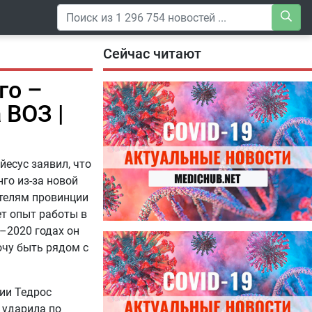
Сейчас читают
го –
 ВОЗ |
есус заявил, что
го из-за новой
ителям провинции
ет опыт работы в
–2020 годах он
04.08.2026
очу быть рядом с
Специалисты дали советы, как
правильно пить витамины
нии Тедрос
 ударила по