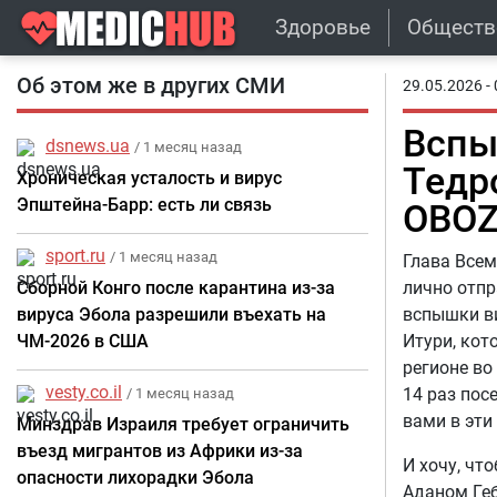
Здоровье
Обществ
Об этом же в других СМИ
29.05.2026 - 
Вспы
dsnews.ua
/ 1 месяц назад
Тедр
Хроническая усталость и вирус
Эпштейна-Барр: есть ли связь
OBOZ
sport.ru
/ 1 месяц назад
Глава Всем
Сборной Конго после карантина из-за
лично отпр
вируса Эбола разрешили въехать на
вспышки ви
ЧМ-2026 в США
Итури, кот
регионе во
vesty.co.il
14 раз пос
/ 1 месяц назад
вами в эти
Минздрав Израиля требует ограничить
въезд мигрантов из Африки из-за
И хочу, чт
опасности лихорадки Эбола
Аданом Геб