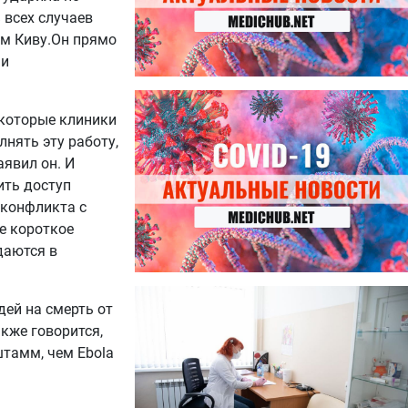
 всех случаев
ом Киву.Он прямо
 и
27.07.2026
Лучше фасоли: диетолог
екоторые клиники
названа 8 продуктов,
нять эту работу,
содержащих много клетчатки
аявил он. И
ить доступ
 конфликта с
е короткое
даются в
23.07.2026
дей на смерть от
Ботулизм, гепатит и другие
угрозы: что нужно знать о
кже говорится,
летних инфекциях
штамм, чем Ebola