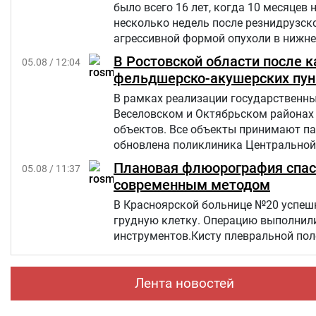
было всего 16 лет, когда 10 месяцев 
несколько недель после резнидрузско
агрессивной формой опухоли в нижней
но позже произошел рецидив болезни
В Ростовской области после 
05.08 / 12:04
«Шевет-ахим» («Кровные братья).
фельдшерско-акушерских пун
В рамках реализации государственны
Веселовском и Октябрьском районах
объектов. Все объекты принимают па
обновлена поликлиника Центральной 
Плановая флюорография спасл
05.08 / 11:37
современным методом
В Красноярской больнице №20 успешн
грудную клетку. Операцию выполнил
инструментов.Кисту плевральной пол
Лента новостей