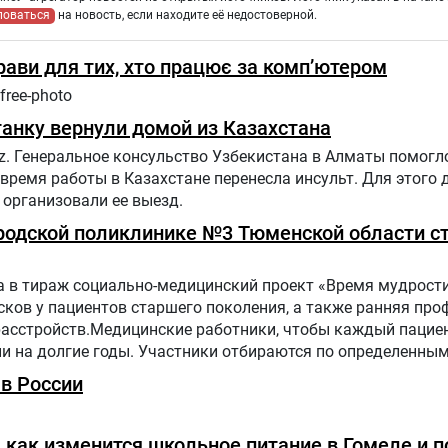
ловаться
на новость, если находите её недостоверной.
прави для тих, хто працює за комп’ютером
free-photo
анку вернули домой из Казахстана
z. Генеральное консульство Узбекистана в Алматы помогл
 время работы в Казахстане перенесла инсульт. Для этого
организовали ее выезд.
Городской поликлинике №3 Тюменской области с
 в тираж социально-медицинский проект «Время мудрости
ков у пациентов старшего поколения, а также ранняя про
расстройств.Медицинские работники, чтобы каждый пацие
ни на долгие годы. Участники отбираются по определенн
 поликлинике населения.Путь в проекте состоит из трех эт
в России
как изменится школьное питание в Гомеле и п