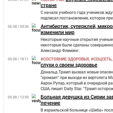
стране
С начала учебного года учеников жд
подписал постановление, которое п
Антибиотик, суперклей, микр
06.08 / 05:36
изменили мир
Некоторые научные открытия ученые 
некоторые были сделаны совершенно 
Александр Флеминг.
СОСТОЯНИЕ ЗДОРОВЬЯ
СОЦСЕТЬ
05.08 / 18:11
слухи о своем здоровье
Дональд Трамп вызвал новые опасения
"хромает" при выходе из вертолета M
Аарон Рупар, который в очередной р
США, пишет Daily Star. "Трамп осторо
слегка прихрамывая", — написал жур
Больная девушка из Сирии за
05.08 / 12:59
лечение
В израильской больнице «Шиба» посл