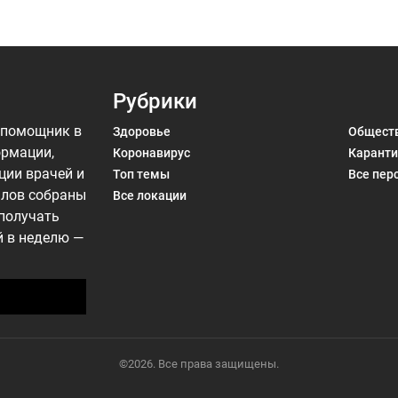
Рубрики
 помощник в
Здоровье
Общест
ормации,
Коронавирус
Каранти
ции врачей и
Топ темы
Все пер
алов собраны
Все локации
 получать
й в неделю —
©2026. Все права защищены.