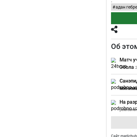
.
адан гебр
Об это
Матч у
Эбола
2
Санэпи
миним
На раз
podrobno.
Сайт medichub.