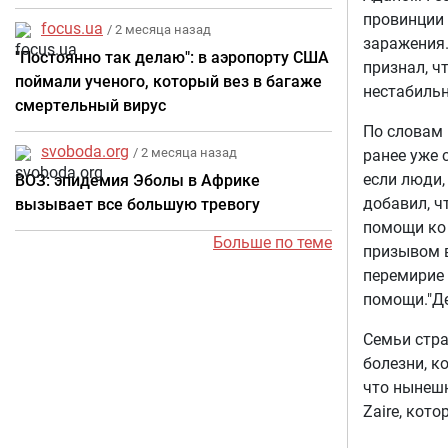
провинции 
focus.ua
/ 2 месяца назад
заражения.
"Постоянно так делаю": в аэропорту США
признал, ч
поймали ученого, который вез в багаже
нестабильн
смертельный вирус
По словам 
svoboda.org
/ 2 месяца назад
ранее уже 
если люди,
ВОЗ: эпидемия Эболы в Африке
добавил, ч
вызывает все большую тревогу
помощи ко 
Больше по теме
призывом в
перемирие
помощи."Де
Семьи стра
болезни, к
что нынешн
Zaire, кот