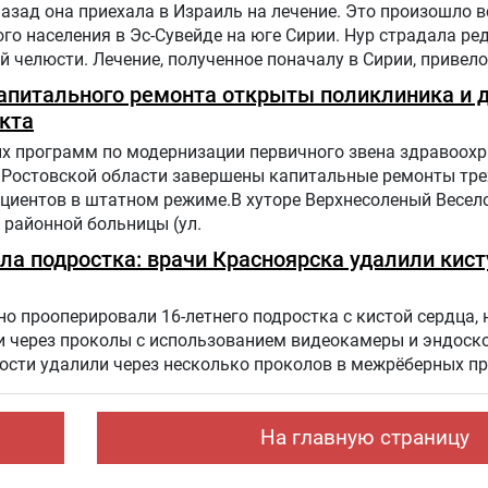
назад она приехала в Израиль на лечение. Это произошло в
го населения в Эс-Сувейде на юге Сирии. Нур страдала ре
 челюсти. Лечение, полученное поначалу в Сирии, привело
. Нур попала на лечение в «Шибу» в рамках гуманитарного
капитального ремонта открыты поликлиника и 
кта
х программ по модернизации первичного звена здравоохр
 Ростовской области завершены капитальные ремонты тре
циентов в штатном режиме.В хуторе Верхнесоленый Весел
районной больницы (ул.
а подростка: врачи Красноярска удалили кист
о прооперировали 16-летнего подростка с кистой сердца, 
и через проколы с использованием видеокамеры и эндоск
ости удалили через несколько проколов в межрёберных п
На главную страницу