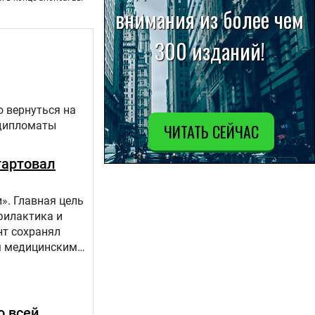
о вернуться на
 дипломаты
тартовал
». Главная цель
филактика и
нт сохранял
ым медицинским
апов:1.
о всей