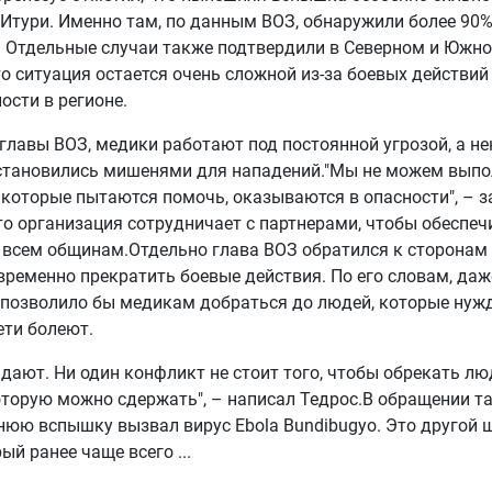
Итури. Именно там, по данным ВОЗ, обнаружили более 90%
 Отдельные случаи также подтвердили в Северном и Южн
то ситуация остается очень сложной из-за боевых действий
ости в регионе.
главы ВОЗ, медики работают под постоянной угрозой, а н
становились мишенями для нападений."Мы не можем выпол
 которые пытаются помочь, оказываются в опасности", – з
то организация сотрудничает с партнерами, чтобы обеспеч
всем общинам.Отдельно глава ВОЗ обратился к сторонам
ременно прекратить боевые действия. По его словам, даж
 позволило бы медикам добраться до людей, которые нуж
ти болеют.
дают. Ни один конфликт не стоит того, чтобы обрекать лю
оторую можно сдержать", – написал Тедрос.В обращении та
юю вспышку вызвал вирус Ebola Bundibugyo. Это другой 
орый ранее чаще всего