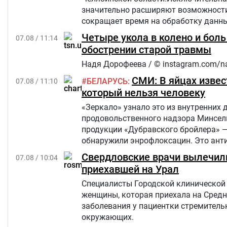
значительно расширяют возможности 
сокращает время на обработку данны
Четыре укола в колено и бол
07.08 / 11:14
обострении старой травмы
Надя Дорофеева / © instagram.com/n
СМИ: В яйцах извес
БЕЛАРУСЬ
07.08 / 11:10
который нельзя человеку
«Зеркало» узнало это из внутренних 
продовольственного надзора Минсель
продукции «Дубравского бройлера» 
обнаружили энрофлоксацин. Это анти
сельскохозяйственных, домашних жив
Свердловские врачи вылечили
07.08 / 10:04
приехавшей на Урал
Специалисты Городской клинической 
женщины, которая приехала на Средн
заболевания у пациентки стремительн
окружающих.