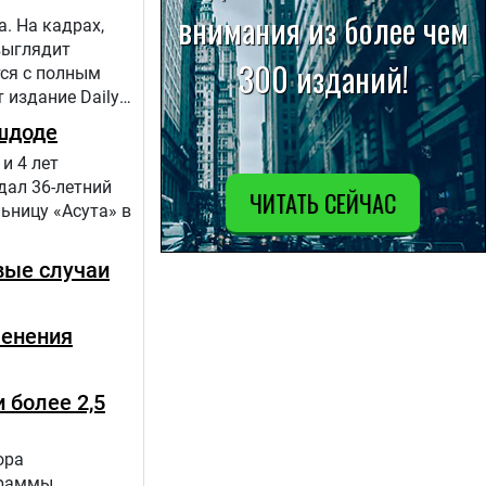
. На кадрах,
выглядит
тся с полным
 издание Daily
шдоде
и 4 лет
дал 36-летний
ьницу «Асута» в
вые случаи
менения
 более 2,5
ора
граммы