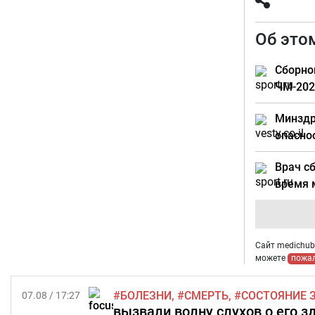
Об это
Сборно
ЧМ-202
Минздр
опасно
Врач с
время 
Сайт medichub.
можете
пожа
БОЛЕЗНИ
СМЕРТЬ
СОСТОЯНИЕ 
07.08 / 17:27
вызвали волну слухов о его з