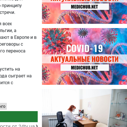
о принципу
стречи.
я всех
льгии, а
27.07.2026
Лучше фасоли: диетолог
ают в Европе и в
названа 8 продуктов,
реговоры с
содержащих много клетчатки
го переноса
устить на
ода сыграет на
ится с
23.07.2026
Ботулизм, гепатит и другие
угрозы: что нужно знать о
нго
летних инфекциях
ости от 24tv.ua