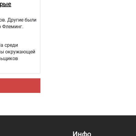
орые
ов. Другие были
р Флеминг.
ia среди
аны окружающей
льщиков
Инфо