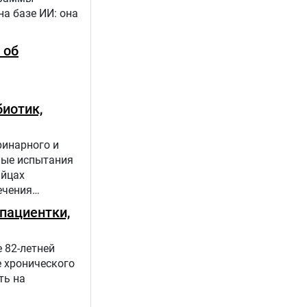
а базе ИИ: она
 об
иотик,
ринарного и
ные испытания
яйцах
ечения
пациентки,
 82-летней
е хронического
ть на