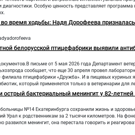
диагностики. Особую ценность представляет программа н
х.
ь во время ходьбы: Надя Дорофеева призналась
adyadorofeeva
тной белорусской птицефабрики выявили антиб
документов.В письме от 5 мая 2026 года Департамент вете
хозпрода сообщает, что еще 30 апреля провел лаборатор
— филиала птицефабрики «Дружба». И в пищевых куриных 
биотик, который применяется только в ветеринарии для л
отных и птиц.
 острый бактериальный менингит у 82-летней 
больницы №14 Екатеринбурга сохранили жизнь и здоровье
ий Урал к родственникам за 2 тысячи километров. На фон
о развился менингит, она перестала говорить и реагирова