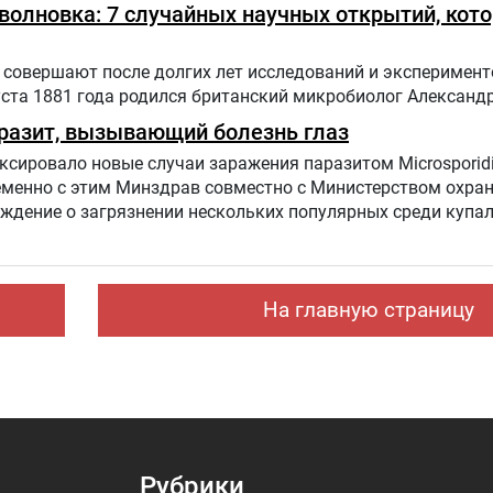
оволновка: 7 случайных научных открытий, кот
совершают после долгих лет исследований и эксперимент
уста 1881 года родился британский микробиолог Александ
разит, вызывающий болезнь глаз
сировало новые случаи заражения паразитом Microsporid
ременно с этим Минздрав совместно с Министерством охр
еждение о загрязнении нескольких популярных среди купа
На главную страницу
Рубрики