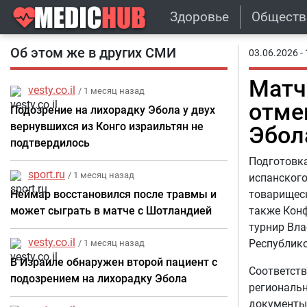
Здоровье
Обществ
Об этом же в других СМИ
03.06.2026 - 
Матч
vesty.co.il
/ 1 месяц назад
отме
Подозрение на лихорадку Эбола у двух
вернувшихся из Конго израильтян не
Эбол
подтвердилось
Подготовка
sport.ru
/ 1 месяц назад
испанского
Неймар восстановился после травмы и
товарищеск
может сыграть в матче с Шотландией
также Конф
турнир Вла
vesty.co.il
Республико
/ 1 месяц назад
В Израиле обнаружен второй пациент с
Соответств
подозрением на лихорадку Эбола
региональ
документы 