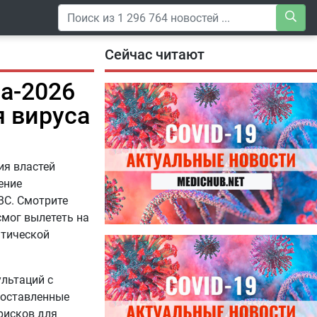
Сейчас читают
а-2026
я вируса
ия властей
ение
ВС. Смотрите
смог вылететь на
атической
04.08.2026
Специалисты дали советы, как
правильно пить витамины
ультаций с
доставленные
рисков для