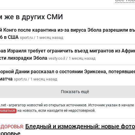
м же в других СМИ
й Конго после карантина из-за вируса Эбола разрешили въ
6 в США
sport.ru /
1 месяц назад
ав Израиля требует ограничить въезд мигрантов из Африк
сти лихорадки Эбола
vesty.co.il /
1 месяц назад
борной Дании рассказал о состоянии Эриксена, потерявше
матча
sport.ru /
1 месяц назад
Показать ещё
net - агрегатор новостей из открытых источников. Источник указан в начале 
ловаться
на новость, если находите её недостоверной.
Бледный и изможденный: новые фото
ЗДОРОВЬЯ
доровье