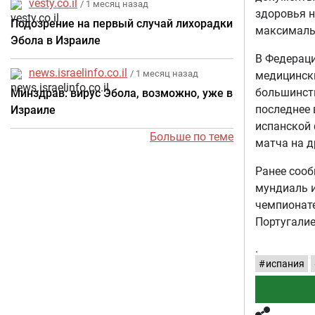
vesty.co.il
/ 1 месяц назад
здоровья н
Подозрение на первый случай лихорадки
максимальн
Эбола в Израиле
В Федераци
news.israelinfo.co.il
/ 1 месяц назад
медицински
большинств
Минздрав: вирус Эбола, возможно, уже в
последнее 
Израиле
испанской
Больше по теме
матча на д
Ранее сооб
мундиаль и
чемпионате
Португалие
.
испания