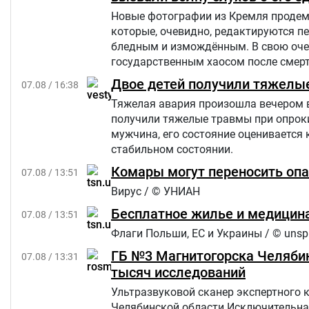
Новые фотографии из Кремля продемо
которые, очевидно, редактируются п
бледным и измождённым. В свою очер
государственным хаосом после смерти
Star.
Двое детей получили тяжелы
07.08 / 16:38
Тяжелая авария произошла вечером в п
получили тяжелые травмы при опроки
мужчина, его состояние оценивается 
стабильном состоянии.
Комары могут переносить опа
07.08 / 13:51
Вирус / © УНИАН
Бесплатное жилье и медицина
07.08 / 13:51
Флаги Польши, ЕС и Украины / © unsp
ГБ №3 Магнитогорска Челябин
07.08 / 13:31
тысяч исследований
Ультразвуковой сканер экспертного 
Челябинской области.Исключительна