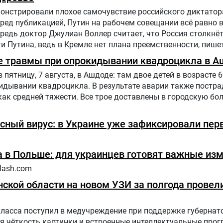
нстрировали плохое самочувствие российского диктатора
еред публикацией, Путин на рабочем совещании всё равно 
едь доктор Джулиан Воллер считает, что Россия столкнё
 Путина, ведь в Кремле нет плана преемственности, пишет
е травмы при опрокидывании квадроцикла в А
ятницу, 7 августа, в Ашдоде: там двое детей в возрасте 6 
дывании квадроцикла. В результате аварии также постра
как средней тяжести. Все трое доставлены в городскую бол
сный вирус: в Украине уже зафиксировали пер
 в Польше: для украинцев готовят важные из
lash.com
ской области на новом УЗИ за полгода провели
класса поступил в медучреждение при поддержке губернат
я чёткость картинки и встроенные интеллектуальные про