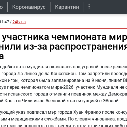
о
Коронавирус
Карантин
11:47
/
24tv.ua
 участника чемпионата мир
нили из-за распространени
а
 дебютанта мундиаля оказалась под угрозой после решен
 города Ла-Линеа-де-ла-Консепсьон. Там запретили провед
ой игры, которая была запланирована на 9 июня, пишет В
уз перед чемпионатом мира-2026: участник Мундиаля не 
сти испанского города отменили поединок между Демокр
й Конго и Чили из-за беспокойства ситуацией с Эболой.
ующий указ подписал мэр города Хуан Франко после конс
ными медицинскими службами. По словам чиновника, пре
не смогли полностью подтвердить отсутствие каких-либо 