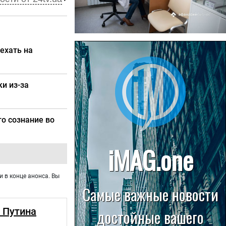
22.07.2026
ехать на
Больница в Спирово работает
без рентгеновского кабинета
и из-за
го сознание во
и в конце анонса. Вы
 Путина