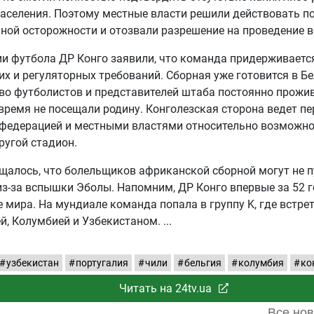
аселения. Поэтому местные власти решили действовать п
ой осторожности и отозвали разрешение на проведение в
и футбола ДР Конго заявили, что команда придерживаетс
х и регуляторных требований. Сборная уже готовится в Бе
о футболистов и представителей штаба постоянно прожив
время не посещали родину. Конголезская сторона ведет пе
 федерацией и местными властями относительно возможно
ругой стадион.
щалось, что болельщиков африканской сборной могут не п
з-за вспышки Эболы. Напомним, ДР Конго впервые за 52 г
 мира. На мундиале команда попала в группу K, где встрет
й, Колумбией и Узбекистаном.
узбекистан
португалия
чили
бельгия
колумбия
ко
Читать на 24tv.ua
Все нов