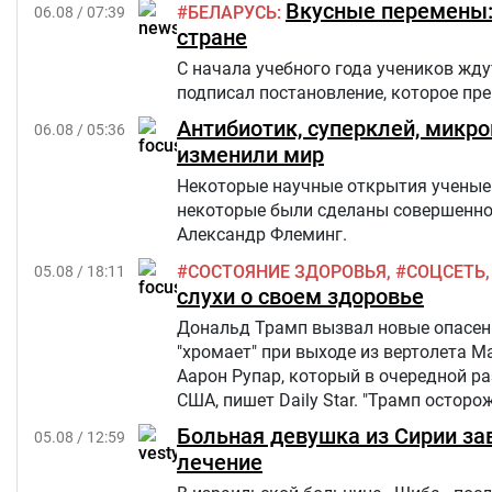
Вкусные перемены: 
БЕЛАРУСЬ
06.08 / 07:39
стране
С начала учебного года учеников жд
подписал постановление, которое п
Антибиотик, суперклей, микр
06.08 / 05:36
изменили мир
Некоторые научные открытия ученые 
некоторые были сделаны совершенно 
Александр Флеминг.
СОСТОЯНИЕ ЗДОРОВЬЯ
СОЦСЕТЬ
05.08 / 18:11
слухи о своем здоровье
Дональд Трамп вызвал новые опасения
"хромает" при выходе из вертолета M
Аарон Рупар, который в очередной р
США, пишет Daily Star. "Трамп осторо
слегка прихрамывая", — написал жур
Больная девушка из Сирии за
05.08 / 12:59
лечение