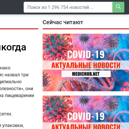
Сейчас читают
икогда
днако
с назвал три
нципиально
олезности», они
 на пищеварении
04.08.2026
Специалисты дали советы, как
правильно пить витамины
сетях.
 упаковки,