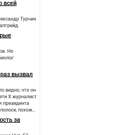
о всей
лександр Турчин
 апгрейд.
орые
ов. Но
биолог
 раз вызвал
о видно, что он
сети Х журналист
я президента
 полосе, похоже,
ость за