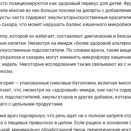
сто позиционируются как здоровый перекус для детей. Фр
еле многие из них больше похожи на десерты с добавлени
укты часто содержат эмульгаторыскусственные красители
 сахара, что может нарушать баланс кишечного микробио
ппу, которой он избегает, составляют диетические и безс
ые напитки. Несмотря на имидж «более здоровой альтерна
скусственные подсластители. По словам врача, такие веще
сукралоза и сахарин, могут изменять микрофлору кишечник
 недель. Некоторые исследования также связывают их с 
юкозы.
егория — упакованные снековые батончики, включая мюсл
чает, что, несмотря на «здоровый» имидж, они часто сод
л, подсластителей, эмульгаторов и других добавок, котор
его с цельными продуктами.
емя врач подчеркнул, что речь идет не о полном запрете о
 а о пищевых привычках в целом. Если рацион в основном 
ьной, минимально обработанной пищи, периодические иск