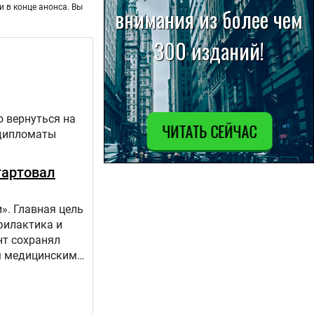
и в конце анонса. Вы
о вернуться на
 дипломаты
тартовал
». Главная цель
филактика и
нт сохранял
ым медицинским
апов:1.