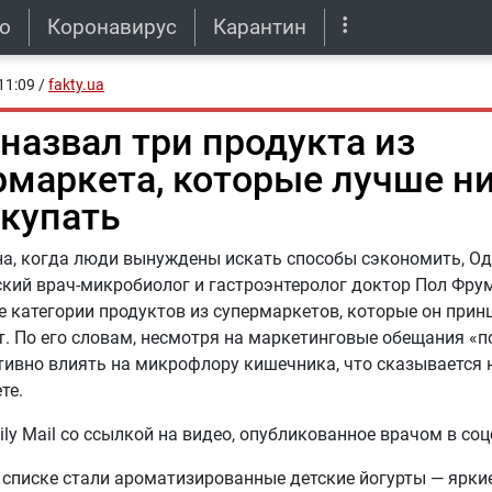
о
Коронавирус
Карантин
11:09
/
fakty.ua
 назвал три продукта из
рмаркета, которые лучше н
окупать
на, когда люди вынуждены искать способы сэкономить, О
кий врач-микробиолог и гастроэнтеролог доктор Пол Фрум
 категории продуктов из супермаркетов, которые он при
т. По его словам, несмотря на маркетинговые обещания «п
тивно влиять на микрофлору кишечника, что сказывается
те.
ily Mail со ссылкой на видео, опубликованное врачом в соц
списке стали ароматизированные детские йогурты — яркие