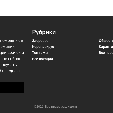
Рубрики
 помощник в
Здоровье
Общест
ормации,
Коронавирус
Каранти
ции врачей и
Топ темы
Все пер
алов собраны
Все локации
 получать
й в неделю —
©2026. Все права защищены.