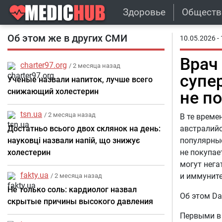
Здоровье
Обществ
Об этом же в других СМИ
10.05.2026 - 
Врач
charter97.org
/ 2 месяца назад
супе
Ученые назвали напиток, лучше всего
снижающий холестерин
не п
tsn.ua
/ 2 месяца назад
В те време
Достатньо всього двох склянок на день:
австралийс
науковці назвали напій, що знижує
популярные
холестерин
не покупае
могут нега
fakty.ua
и иммуните
/ 2 месяца назад
Не только соль: кардиолог назвал
Об этом Da
скрытые причины высокого давления
Первыми в 