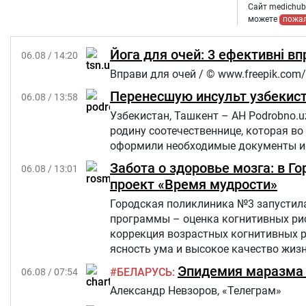
Сайт medichub.
можете
пожа
Йога для очей: 3 ефективні в
06.08 / 14:20
Вправи для очей / © www.freepik.com/
Перенесшую инсульт узбекист
06.08 / 13:58
Узбекистан, Ташкент – АН Podrobno.u
родину соотечественнице, которая во
оформили необходимые документы и 
Забота о здоровье мозга: в 
06.08 / 13:01
проект «Время мудрости»
Городская поликлиника №3 запустила
программы – оценка когнитивных рис
коррекция возрастных когнитивных 
ясность ума и высокое качество жиз
критериям из числа прикрепленного к
Эпидемия маразма 
БЕЛАРУСЬ
06.08 / 07:54
Александр Невзоров, «Телеграм»