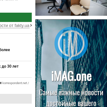
22.07.2026
сти от fakty.ua
Больница в Спирово работает
без рентгеновского кабинета
более
 до 30 лет
си
korrespondent.net /