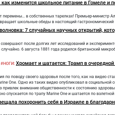
как изменится школьное питание в Гомеле и п
ут перемены… в собственных тарелках! Премьер-министр А
ревращает школьные обеды в настоящий гастрономический
оволновка: 7 случайных научных открытий, кот
совершают после долгих лет исследований и эксперимент
случайно. 6 августа 1881 года родился британский микро
Хромает и шатается: Трамп в очередной
НОГИ
 по поводу своего здоровья после того, как на видео стал
arine One. Одно из таких видео опубликовал в социальной 
аз привлек внимание общественности к состоянию здоровь
жно спускается по трапу Marine One и шатается по взлетной
налист.
вещала похоронить себя в Израиле в благодарн