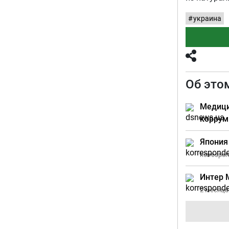
украина
Об это
Медици
коррум
Япония
korrespon
Интер 
2 месяца