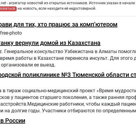
net - агрегатор новостей из открытых источников. Источник указан в начале 
ловаться
на новость, если находите её недостоверной.
прави для тих, хто працює за комп’ютером
free-photo
анку вернули домой из Казахстана
z. Генеральное консульство Узбекистана в Алматы помогл
 время работы в Казахстане перенесла инсульт. Для этого
организовали ее выезд.
Городской поликлинике №3 Тюменской области с
 в тираж социально-медицинский проект «Время мудрости
ков у пациентов старшего поколения, а также ранняя про
расстройств.Медицинские работники, чтобы каждый пацие
ни на долгие годы. Участники отбираются по определенн
 поликлинике населения.Путь в проекте состоит из трех эт
в России