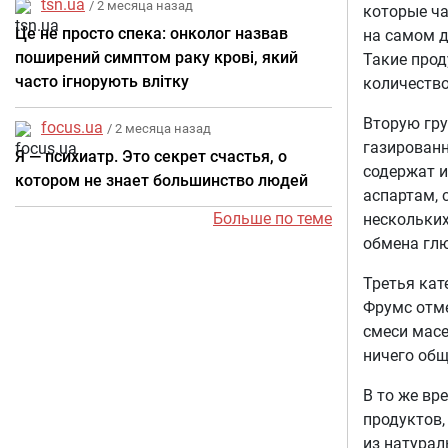
tsn.ua
/ 2 месяца назад
которые ча
Це не просто спека: онколог назвав
на самом д
поширений симптом раку крові, який
Такие прод
часто ігнорують влітку
количество
Вторую гру
focus.ua
/ 2 месяца назад
газированн
Я — психиатр. Это секрет счастья, о
содержат и
котором не знает большинство людей
аспартам, 
Больше по теме
нескольких
обмена гл
Третья кат
Фрумс отме
смеси масе
ничего общ
В то же вр
продуктов,
из натурал