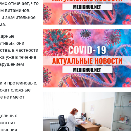
умс отмечает, что
ем витаминов.
 и значительное
ма.
27.07.2026
ахарные
Лучше фасоли: диетолог
тивы», они
названа 8 продуктов,
содержащих много клетчатки
ства, в частности
а уже в течение
нарушением
и и протеиновые.
ержат сложные
23.07.2026
ые не имеют
Ботулизм, гепатит и другие
угрозы: что нужно знать о
летних инфекциях
тдельных
состоит
лючения