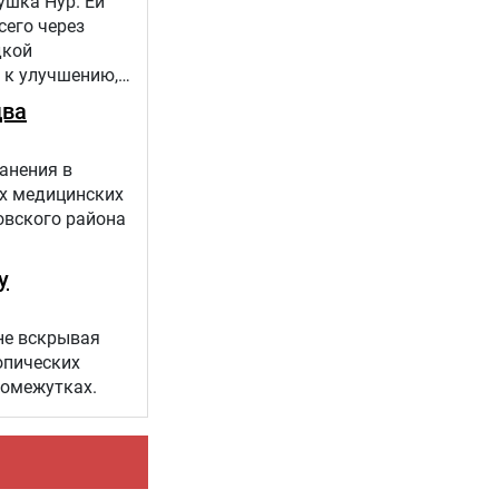
ушка Нур. Ей
сего через
дкой
 к улучшению,
 проекта
два
анения в
х медицинских
овского района
у
не вскрывая
опических
ромежутках.