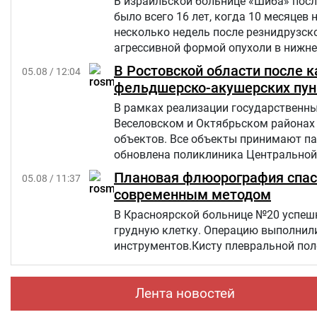
В израильской больнице «Шиба» посл
было всего 16 лет, когда 10 месяцев 
несколько недель после резнидрузско
агрессивной формой опухоли в нижней
но позже произошел рецидив болезни
В Ростовской области после 
05.08 / 12:04
«Шевет-ахим» («Кровные братья).
фельдшерско-акушерских пун
В рамках реализации государственны
Веселовском и Октябрьском районах
объектов. Все объекты принимают па
обновлена поликлиника Центральной 
Плановая флюорография спасл
05.08 / 11:37
современным методом
В Красноярской больнице №20 успешн
грудную клетку. Операцию выполнил
инструментов.Кисту плевральной пол
Лента новостей