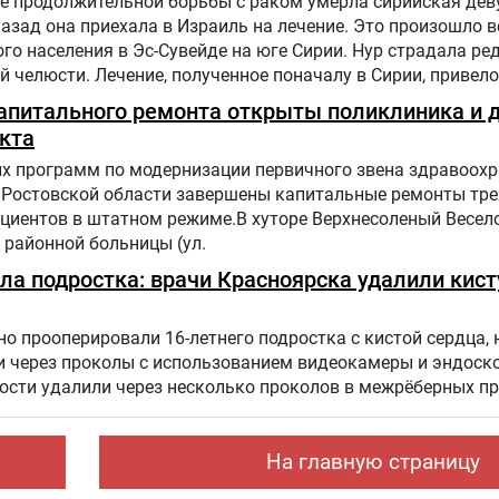
е продолжительной борьбы с раком умерла сирийская дев
назад она приехала в Израиль на лечение. Это произошло в
го населения в Эс-Сувейде на юге Сирии. Нур страдала ре
 челюсти. Лечение, полученное поначалу в Сирии, привело
. Нур попала на лечение в «Шибу» в рамках гуманитарного
капитального ремонта открыты поликлиника и 
кта
х программ по модернизации первичного звена здравоохр
 Ростовской области завершены капитальные ремонты тре
циентов в штатном режиме.В хуторе Верхнесоленый Весел
районной больницы (ул.
а подростка: врачи Красноярска удалили кист
о прооперировали 16-летнего подростка с кистой сердца, 
и через проколы с использованием видеокамеры и эндоск
ости удалили через несколько проколов в межрёберных п
На главную страницу