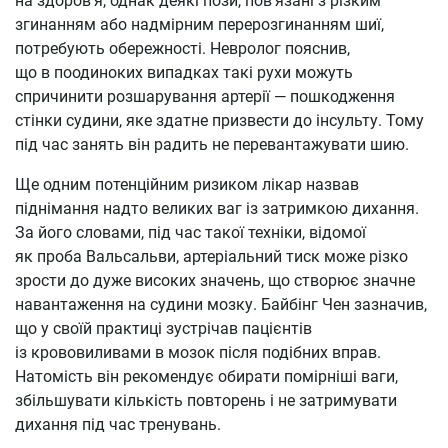
на здоров’я, однак деякі пози, пов’язані з різким
згинанням або надмірним перерозгинанням шиї,
потребують обережності. Невролог пояснив,
що в поодиноких випадках такі рухи можуть
спричинити розшарування артерії — пошкодження
стінки судини, яке здатне призвести до інсульту. Тому
під час занять він радить не перевантажувати шию.
Ще одним потенційним ризиком лікар назвав
піднімання надто великих ваг із затримкою дихання.
За його словами, під час такої техніки, відомої
як проба Вальсальви, артеріальний тиск може різко
зрости до дуже високих значень, що створює значне
навантаження на судини мозку. Байбінг Чен зазначив,
що у своїй практиці зустрічав пацієнтів
із крововиливами в мозок після подібних вправ.
Натомість він рекомендує обирати помірніші ваги,
збільшувати кількість повторень і не затримувати
дихання під час тренувань.