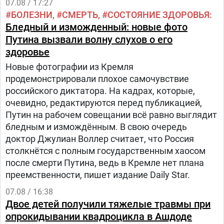
07.08 / 17:27
БОЛЕЗНИ
СМЕРТЬ
СОСТОЯНИЕ ЗДОРОВЬЯ
Бледный и изможденный: новые фото
Путина вызвали волну слухов о его
здоровье
Новые фотографии из Кремля
продемонстрировали плохое самочувствие
российского диктатора. На кадрах, которые,
очевидно, редактируются перед публикацией,
Путин на рабочем совещании всё равно выглядит
бледным и измождённым. В свою очередь
доктор Джулиан Воллер считает, что Россия
столкнётся с полным государственным хаосом
после смерти Путина, ведь в Кремле нет плана
преемственности, пишет издание Daily Star.
07.08 / 16:38
Двое детей получили тяжелые травмы при
опрокидывании квадроцикла в Ашдоде