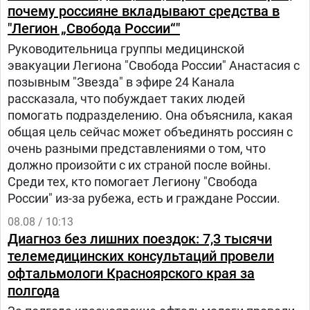
почему россияне вкладывают средства в
"Легион „Свобода России“"
Руководительница группы медицинской
эвакуации Легиона "Свобода России" Анастасия с
позывным "Звезда" в эфире 24 Канала
рассказала, что побуждает таких людей
помогать подразделению. Она объяснила, какая
общая цель сейчас может объединять россиян с
очень разными представлениями о том, что
должно произойти с их страной после войны.
Среди тех, кто помогает Легиону "Свобода
России" из-за рубежа, есть и граждане России.
08.08 / 10:13
Диагноз без лишних поездок: 7,3 тысячи
телемедицинских консультаций провели
офтальмологи Красноярского края за
полгода