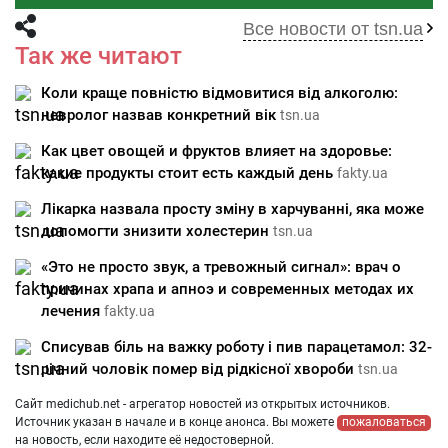
Все новости от tsn.ua
Так же читают
Коли краще повністю відмовитися від алкоголю:
невролог назвав конкретний вік
tsn.ua
Как цвет овощей и фруктов влияет на здоровье:
какие продукты стоит есть каждый день
fakty.ua
Лікарка назвала просту зміну в харчуванні, яка може
допомогти знизити холестерин
tsn.ua
«Это не просто звук, а тревожный сигнал»: врач о
причинах храпа и апноэ и современных методах их
лечения
fakty.ua
Списував біль на важку роботу і пив парацетамол: 32-
річний чоловік помер від рідкісної хвороби
tsn.ua
Сайт medichub.net - агрегатор новостей из открытых источников.
Источник указан в начале и в конце анонса. Вы можете
пожаловаться
на новость, если находите её недостоверной.