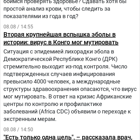
боимся проверять здоровье? Сдавать хотя бы
простой анализ крови, чтобы следить за
показателями из года в год?
08.08 / 14:55
Вторая крупнейшая вспышка эболы в
истории: вирус в Конго мог мутировать
Ситуация с эпидемией лихорадки эбола в
Демократической Республике Конго (ДРК)
стремительно выходит из-под контроля. Число
подтвержденных случаев инфицирования
превысило 4000 человек, а международные
структуры здравоохранения опасаются, что вирус
мог мутировать. В ответ на кризис Африканские
центры по контролю и профилактике
заболеваний (Africa CDC) объявили о переходе к
экстренным мерам.
08.08 / 14:50
"Есть только одна цель", – рассказала врач,