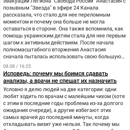
эвакуации Легиона "Свобода России" Анастасия с
позывным "Звезда" в эфире 24 Канала
рассказала, что стало для нее переломным
моментом и почему она больше не могла
оставаться в стороне. Она также вспомнила, как
помощь украинским детям стала для нее первым
шагом к активным действиям. После начала
полномасштабного вторжения Анастасия
сначала пыталась использовать свою большую
русскоязычную аудиторию, чтобы объяснять
08.08 / 16:25
людям в России, что на самом деле происходит в
Исповедь: почему мы боимся сдавать
Украине.
анализы, а врачи не спешат их назначить
Условно я делю людей на две категории: одни
любят ходить по врачам с малейшим чихом (хотя
с этим в последние годы проблема из-за долгого
ожидания очереди), а другие избегают этих
самых врачей до последней минуты, когда
откладывать визит уже нельзя. Так почему мы