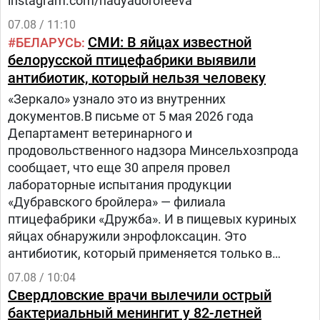
instagram.com/nadyadorofeeva
07.08 / 11:10
СМИ: В яйцах известной
БЕЛАРУСЬ
белорусской птицефабрики выявили
антибиотик, который нельзя человеку
«Зеркало» узнало это из внутренних
документов.В письме от 5 мая 2026 года
Департамент ветеринарного и
продовольственного надзора Минсельхозпрода
сообщает, что еще 30 апреля провел
лабораторные испытания продукции
«Дубравского бройлера» — филиала
птицефабрики «Дружба». И в пищевых куриных
яйцах обнаружили энрофлоксацин. Это
антибиотик, который применяется только в
ветеринарии для лечения сельскохозяйственных,
07.08 / 10:04
домашних животных и птиц.
Свердловские врачи вылечили острый
бактериальный менингит у 82-летней