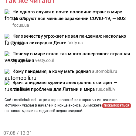
Так же читают
Ни одного случая в почти половине стран: в мире
фиксируют все меньше заражений COVID-19, — ВОЗ
focus.ua
Человечеству угрожает новая пандемия: насколько
опасна лихорадка Денге
fakty.ua
Почему в мире стало так много аллергиков: странная
эпидемия
vesty.co.il
Кому пандемия, а кому мать родная
automobili.ru
Врач: эпидемия курения электронных сигарет —
главная проблема для Латвии и мира
rus.delfi.lv
Сайт medichub.net - агрегатор новостей из открытых источников.
Источник указан в начале и в конце анонса. Вы можете
пожаловаться
на новость, если находите её недостоверной.
07.08 / 13:31