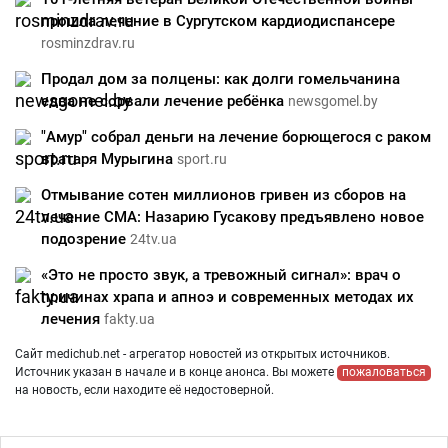
прошла лечение в Сургутском кардиодиспансере
rosminzdrav.ru
Продал дом за полцены: как долги гомельчанина
едва не сорвали лечение ребёнка
newsgomel.by
"Амур" собрал деньги на лечение борющегося с раком
вратаря Мурыгина
sport.ru
Отмывание сотен миллионов гривен из сборов на
лечение СМА: Назарию Гусакову предъявлено новое
подозрение
24tv.ua
«Это не просто звук, а тревожный сигнал»: врач о
причинах храпа и апноэ и современных методах их
лечения
fakty.ua
Сайт medichub.net - агрегатор новостей из открытых источников.
Источник указан в начале и в конце анонса. Вы можете
пожаловаться
на новость, если находите её недостоверной.