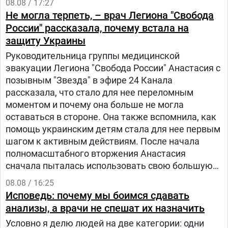
08.08 / 17:27
Не могла терпеть, – врач Легиона "Свобода
России" рассказала, почему встала на
защиту Украины
Руководительница группы медицинской
эвакуации Легиона "Свобода России" Анастасия с
позывным "Звезда" в эфире 24 Канала
рассказала, что стало для нее переломным
моментом и почему она больше не могла
оставаться в стороне. Она также вспомнила, как
помощь украинским детям стала для нее первым
шагом к активным действиям. После начала
полномасштабного вторжения Анастасия
сначала пыталась использовать свою большую
русскоязычную аудиторию, чтобы объяснять
08.08 / 16:25
людям в России, что на самом деле происходит в
Исповедь: почему мы боимся сдавать
Украине.
анализы, а врачи не спешат их назначить
Условно я делю людей на две категории: одни