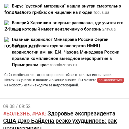
Вирус "русской матрешки" нашли внутри смертельно
опасного грибка: он нацелен на людей
focus.ua
Валерий Харчишин впервые рассказал, где учится его
сын, который имеет неизлечимую болезнь
24tv.ua
Главный кардиолог Минздрава России Сергей
Бойцов и рабочая группа экспертов НМИЦ
кардиологии им. ак. Е.И. Чазова Минздрава России
провели комплексное выездное мероприятие в
Приморском крае
rosminzdrav.ru
Сайт medichub.net - агрегатор новостей из открытых источников.
Источник указан в начале и в конце анонса. Вы можете
пожаловаться
на новость, если находите её недостоверной.
09.08 / 09:52
Здоровье экспрезидента
БОЛЕЗНЬ
РАК
США Джо Байдена резко ухудшилось: рак
прогрессирует