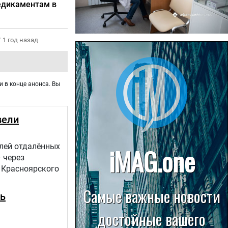
едикаментам в
/
1 год назад
22.07.2026
Больница в Спирово работает
без рентгеновского кабинета
и в конце анонса. Вы
вели
елей отдалённых
 через
 Красноярского
ть