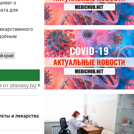
мляет о
рата для
лекарственного
27.07.2026
удобным
Лучше фасоли: диетолог
названа 8 продуктов,
содержащих много клетчатки
й край
 от afanasy.biz
23.07.2026
Ботулизм, гепатит и другие
угрозы: что нужно знать о
летних инфекциях
укты и лекарства