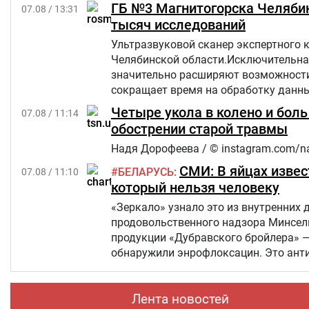
ГБ №3 Магнитогорска Челябин
07.08 / 13:31
тысяч исследований
Ультразвуковой сканер экспертного 
Челябинской области.Исключительна
значительно расширяют возможности 
сокращает время на обработку данны
Четыре укола в колено и бол
07.08 / 11:14
обострении старой травмы
Надя Дорофеева / © instagram.com/n
СМИ: В яйцах извес
БЕЛАРУСЬ
07.08 / 11:10
который нельзя человеку
«Зеркало» узнало это из внутренних 
продовольственного надзора Минсель
продукции «Дубравского бройлера» 
обнаружили энрофлоксацин. Это анти
сельскохозяйственных, домашних жив
Лента новостей