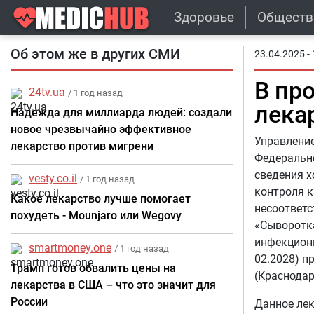
Здоровье
Обществ
Об этом же в других СМИ
23.04.2025 - 
В пр
24tv.ua
/ 1 год назад
лека
Надежда для миллиарда людей: создали
новое чрезвычайно эффективное
Управление
лекарство против мигрени
Федерально
сведения х
vesty.co.il
/ 1 год назад
контроля к
Какое лекарство лучше помогает
несоответс
похудеть - Mounjaro или Wegovy
«Сыворотка
инфекционн
smartmoney.one
/ 1 год назад
02.2028) 
Трамп готов обвалить цены на
(Краснодар
лекарства в США – что это значит для
России
Данное лек