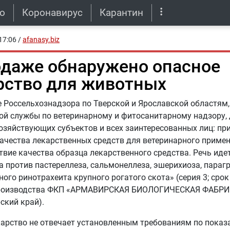
о
Коронавирус
Карантин
17:06
/
afanasy.biz
одаже обнаружено опасное
рство для животных
 Россельхознадзора по Тверской и Ярославской областям
й службы по ветеринарному и фитосанитарному надзору, 
озяйствующих субъектов и всех заинтересованных лиц: пр
ачества лекарственных средств для ветеринарного приме
твие качества образца лекарственного средства. Речь иде
 против пастереллеза, сальмонеллеза, эшерихиоза, парагр
ого ринотрахеита крупного рогатого скота» (серия 3; срок
производства ФКП «АРМАВИРСКАЯ БИОЛОГИЧЕСКАЯ ФАБРИ
ский край).
арство не отвечает установленным требованиям по показ