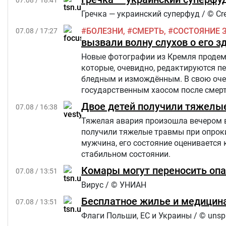
07.08 / 18:41
Гречка — украинский суперфуд / © Cre
БОЛЕЗНИ
СМЕРТЬ
СОСТОЯНИЕ 
07.08 / 17:27
вызвали волну слухов о его з
Новые фотографии из Кремля продемо
которые, очевидно, редактируются п
бледным и измождённым. В свою очер
государственным хаосом после смерти
Star.
Двое детей получили тяжелы
07.08 / 16:38
Тяжелая авария произошла вечером в п
получили тяжелые травмы при опроки
мужчина, его состояние оценивается 
стабильном состоянии.
Комары могут переносить опа
07.08 / 13:51
Вирус / © УНИАН
Бесплатное жилье и медицина
07.08 / 13:51
Флаги Польши, ЕС и Украины / © unsp