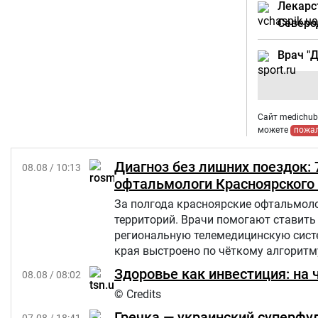
Лекарс
Северо
Врач "
Сайт medichub.
можете
пожа
Диагноз без лишних поездок:
08.08 / 10:13
офтальмологи Красноярского 
За полгода красноярские офтальмоло
территорий. Врачи помогают ставить 
региональную телемедицинскую сист
края выстроено по чёткому алгоритм
Здоровье как инвестиция: на 
08.08 / 08:02
© Credits
Гречка — украинский суперфуд