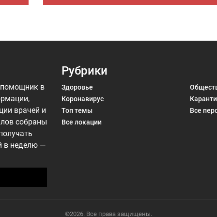
Рубрики
 помощник в
Здоровье
Общест
ормации,
Коронавирус
Каранти
ции врачей и
Топ темы
Все пер
алов собраны
Все локации
 получать
й в неделю —
©2026. Все права защищены.