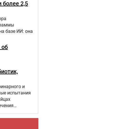
 более 2,5
ора
граммы
а базе ИИ: она
 об
иотик,
ринарного и
ные испытания
яйцах
ечения