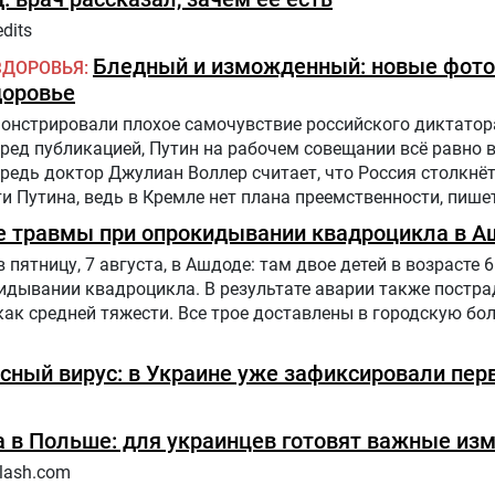
dits
Бледный и изможденный: новые фото
ЗДОРОВЬЯ
доровье
нстрировали плохое самочувствие российского диктатора
еред публикацией, Путин на рабочем совещании всё равно 
едь доктор Джулиан Воллер считает, что Россия столкнё
 Путина, ведь в Кремле нет плана преемственности, пишет
е травмы при опрокидывании квадроцикла в А
ятницу, 7 августа, в Ашдоде: там двое детей в возрасте 6 
дывании квадроцикла. В результате аварии также постра
как средней тяжести. Все трое доставлены в городскую бол
сный вирус: в Украине уже зафиксировали пер
 в Польше: для украинцев готовят важные из
lash.com