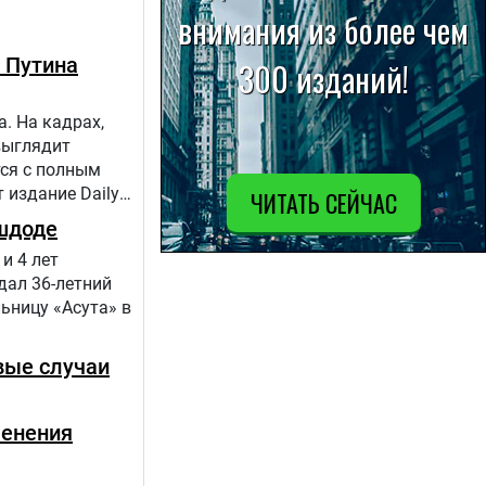
 Путина
. На кадрах,
выглядит
тся с полным
 издание Daily
шдоде
и 4 лет
дал 36-летний
ьницу «Асута» в
вые случаи
менения