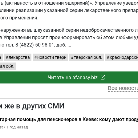
ь (активность в отношении эшерихий)». Управление уведо
лении реализации указанной серии лекарственного препа
ого применения.
бнаружения вышеуказанной серии недоброкачественного 
 в Управлении просят проинформировать об этом любым 
о тел. 8 (4822) 50 98 01, доб.
а
лекарства
новости твери
тверская обл.
краснодарски
ая обл.
Читать на afanasy.biz
Все новости
м же в других СМИ
тарная помощь для пенсионеров в Киеве: кому дают прод
et /
1 год назад