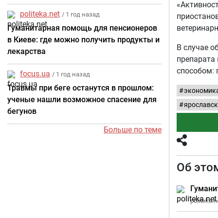
«Активност
politeka.net
/ 1 год назад
приостанов
Гуманитарная помощь для пенсионеров
ветеринарн
в Киеве: где можно получить продукты и
В случае о
лекарства
препарата
способом: п
focus.ua
/ 1 год назад
Травмы при беге останутся в прошлом:
экономик
ученые нашли возможное спасение для
ярославск
бегунов
Больше по теме
Об это
Гумани
politeka.n