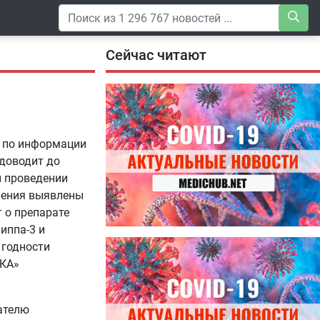
Сейчас читают
, по информации
доводит до
и проведении
нения выявлены
т о препарате
иппа-3 и
04.08.2026
 годности
Специалисты дали советы, как
КА»
правильно пить витамины
ателю