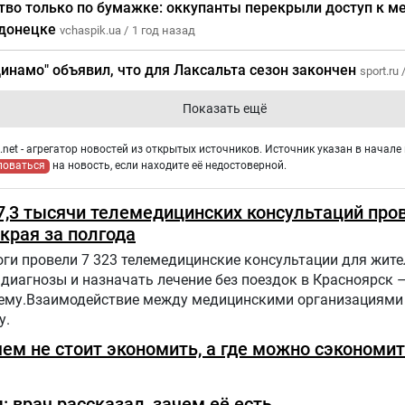
тво только по бумажке: оккупанты перекрыли доступ к м
донецке
vchaspik.ua /
1 год назад
Динамо" объявил, что для Лаксальта сезон закончен
sport.ru 
Показать ещё
net - агрегатор новостей из открытых источников. Источник указан в начале 
ловаться
на новость, если находите её недостоверной.
 7,3 тысячи телемедицинских консультаций про
края за полгода
ги провели 7 323 телемедицинские консультации для жит
диагнозы и назначать лечение без поездок в Красноярск –
ему.Взаимодействие между медицинскими организациями
у.
чем не стоит экономить, а где можно сэкономи
: врач рассказал, зачем её есть