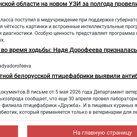
ской области на новом УЗИ за полгода провели
класса поступил в медучреждение при поддержке губернат
я чёткость картинки и встроенные интеллектуальные про
диагностики. Особую ценность представляет программа н
х.
ь во время ходьбы: Надя Дорофеева призналась
adyadorofeeva
тной белорусской птицефабрики выявили антиб
документов.В письме от 5 мая 2026 года Департамент вете
хозпрода сообщает, что еще 30 апреля провел лаборатор
— филиала птицефабрики «Дружба». И в пищевых куриных 
биотик, который применяется только в ветеринарии для л
отных и птиц.
На главную страницу