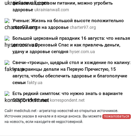
фейков о здоровом питании, можно угробить
здоровье
ukrainianwall.com
Ученые: Жизнь на большой высоте положительно
сказывается на здоровье
charter97.org
Большой церковный праздник 16 августа: что нельзя
делать на Ореховый Спас и как привлечь деньги,
удачу и здоровье сегодня
hyser.com.ua
Свечи-«троицы», щедрый стол и хождение по калину:
что украинцы делали на Первую Пречистую, 15
августа, чтобы обеспечить здоровье и благополучие
семьи
fakty.ua
Есть редкий симптом: что нужно знать о варианте
COVID-19 Stratus
korrespondent.net
Сайт medichub.net - агрегатор новостей из открытых источников.
Источник указан в начале и в конце анонса. Вы можете
пожаловаться
на новость, если находите её недостоверной.