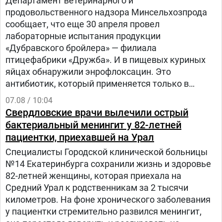
Департамент ветеринарного и
продовольственного надзора Минсельхозпрода
сообщает, что еще 30 апреля провел
лабораторные испытания продукции
«Дубравского бройлера» — филиала
птицефабрики «Дружба». И в пищевых куриных
яйцах обнаружили энрофлоксацин. Это
антибиотик, который применяется только в
ветеринарии для лечения сельскохозяйственных,
07.08 / 10:04
домашних животных и птиц.
Свердловские врачи вылечили острый
бактериальный менингит у 82-летней
пациентки, приехавшей на Урал
Специалисты Городской клинической больницы
№14 Екатеринбурга сохранили жизнь и здоровье
82-летней женщины, которая приехала на
Средний Урал к родственникам за 2 тысячи
километров. На фоне хронического заболевания
у пациентки стремительно развился менингит,