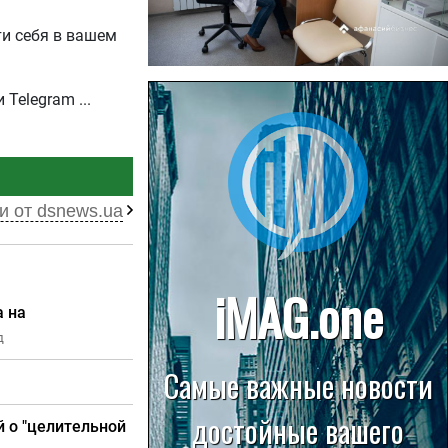
ти себя в вашем
22.07.2026
и Telegram
Больница в Спирово работает
без рентгеновского кабинета
и от dsnews.ua
а на
д
й о "целительной