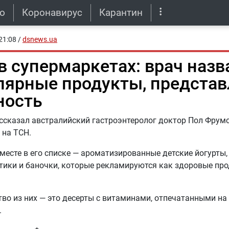
о
Коронавирус
Карантин
21:08
/
dsnews.ua
 в супермаркетах: врач назв
лярные продукты, предста
ность
ссказал австралийский гастроэнтеролог доктор Пол Фрумс,
 на ТСН.
месте в его списке — ароматизированные детские йогурты, 
тики и баночки, которые рекламируются как здоровые про
во из них — это десерты с витаминами, отпечатанными на 
.