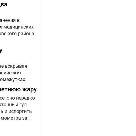
 проекта
два
анения в
х медицинских
овского района
у
не вскрывая
опических
ромежутках.
 летнюю жару
се, оно нередко
отонный гул
ь и испортить
ермометра за