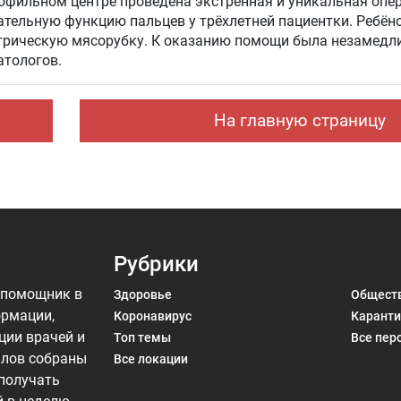
фильном центре проведена экстренная и уникальная опер
ательную функцию пальцев у трёхлетней пациентки. Ребён
казанию помощи была незамедлительно
атологов.
На главную страницу
Рубрики
 помощник в
Здоровье
Общест
ормации,
Коронавирус
Каранти
ции врачей и
Топ темы
Все пер
алов собраны
Все локации
 получать