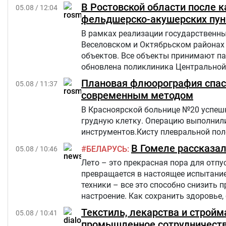
но позже произошел рецидив болезни
В Ростовской области после 
05.08 / 12:04
«Шевет-ахим» («Кровные братья).
фельдшерско-акушерских пун
В рамках реализации государственны
Веселовском и Октябрьском районах
объектов. Все объекты принимают па
обновлена поликлиника Центральной 
Плановая флюорография спасл
05.08 / 11:37
современным методом
В Красноярской больнице №20 успешн
грудную клетку. Операцию выполнил
инструментов.Кисту плевральной пол
В Гомеле рассказал
БЕЛАРУСЬ
05.08 / 10:46
Лето – это прекрасная пора для отпус
превращается в настоящее испытание
техники – все это способно снизить 
настроение. Как сохранить здоровье,
окном стремится к 30 градусам и в
Текстиль, лекарства и строй
05.08 / 10:41
здоровья Анастасия Степанькова.
промышленное сотрудничест