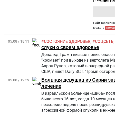
анесте
Сайт medichub.
можете
пожа
СОСТОЯНИЕ ЗДОРОВЬЯ
СОЦСЕТЬ
05.08 / 18:11
слухи о своем здоровье
Дональд Трамп вызвал новые опасения
"хромает" при выходе из вертолета M
Аарон Рупар, который в очередной р
США, пишет Daily Star. "Трамп осторо
слегка прихрамывая", — написал жур
Больная девушка из Сирии за
05.08 / 12:59
лечение
В израильской больнице «Шиба» посл
было всего 16 лет, когда 10 месяцев 
несколько недель после резнидрузско
агрессивной формой опухоли в нижней