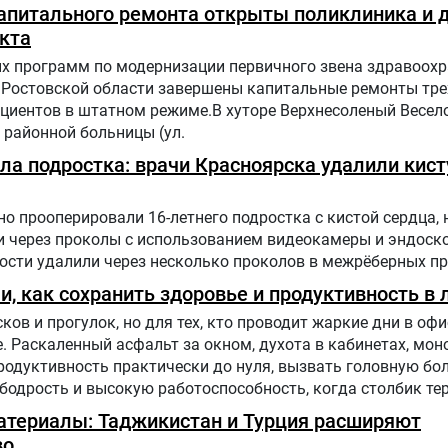
. Нур попала на лечение в «Шибу» в рамках гуманитарного
капитального ремонта открыты поликлиника и 
кта
х программ по модернизации первичного звена здравоохр
 Ростовской области завершены капитальные ремонты тре
циентов в штатном режиме.В хуторе Верхнесоленый Весел
районной больницы (ул.
а подростка: врачи Красноярска удалили кист
о прооперировали 16-летнего подростка с кистой сердца, 
и через проколы с использованием видеокамеры и эндоск
ости удалили через несколько проколов в межрёберных п
и, как сохранить здоровье и продуктивность в
ков и прогулок, но для тех, кто проводит жаркие дни в офи
. Раскаленный асфальт за окном, духота в кабинетах, мон
продуктивность практически до нуля, вызвать головную бол
 бодрость и высокую работоспособность, когда столбик т
ыше? – рассказала заведующий отделом общественного
материалы: Таджикистан и Турция расширяют
во