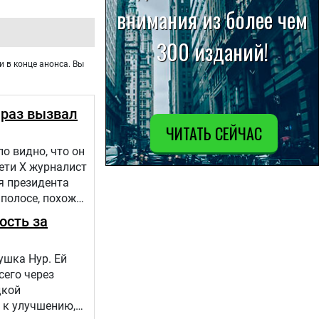
и в конце анонса. Вы
 раз вызвал
о видно, что он
сети Х журналист
я президента
 полосе, похоже,
ость за
ушка Нур. Ей
сего через
дкой
 к улучшению,