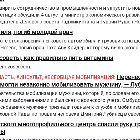
ширить сотрудничество в промышленности и запустить но
стиций обсудили 4 августа министр экономического разви
датель Делового совета Таджикистана и Турции Рушен Че
иля, погиб молодой врач
ате столкновения легкового автомобиля и грузовика на шо
Негеве, погиб врач Таха Абу Койдер, которому было около 
советы, как правильно пить витамины
enovosty.com.
Перенес
ЛАСТЬ
ИНСУЛЬТ
ВСЕОБЩАЯ МОБИЛИЗАЦИЯ
и могли незаконно мобилизовать мужчину, — Лу
оятельства мобилизации мужчины, который, по словам его 
кими заболеваниями и был снят с воинского учета. Омбу
 основаниях мужчину признали годным к службе и мобилизо
овной Рады по правам человека Дмитрий Лубинец в своем
тского многопрофильного центра спасли руку т
мы