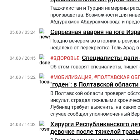
Таджикистан и Турция намерены рас
производства. Возможности для инве
Абдурахмон Абдурахмонзода и предсе
Серьезная авария на юге Изра
05.08 / 03:24
Поздно вечером во вторник в результ
недалеко от перекрестка Тель-Арад в 
Специалисты дали 
ЗДОРОВЬЕ
04.08 / 20:45
Об этом говорят специалисты, пишет 
МОБИЛИЗАЦИЯ
ПОЛТАВСКАЯ ОБ
04.08 / 15:22
"годен": в Полтавской област
В Полтавской области проверят обст
инсульт, страдал тяжелыми хроничес
Лубинец требует выяснить, на каких
случае сообщил уполномоченный Верх
Хирурги Республиканского де
04.08 / 14:32
девочке после тяжелой трав