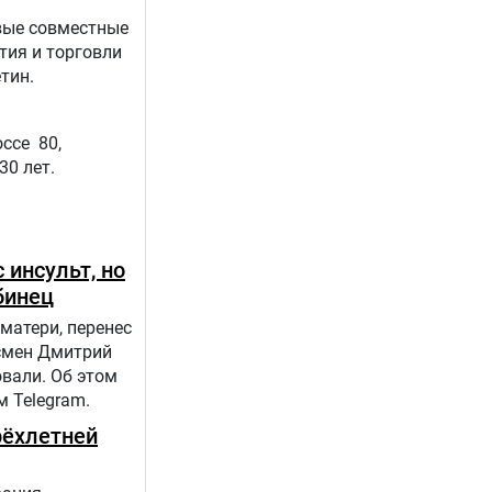
вые совместные
тия и торговли
тин.
ссе 80,
30 лет.
 инсульт, но
бинец
матери, перенес
дсмен Дмитрий
вали. Об этом
 Telegram.
рёхлетней