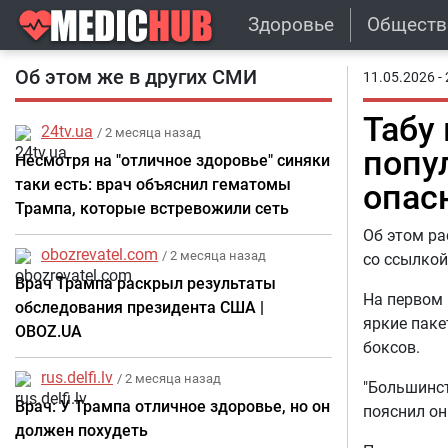
Здоровье
Обществ
Об этом же в других СМИ
11.05.2026 - 
Табу
24tv.ua
/ 2 месяца назад
попу
Несмотря на "отличное здоровье" синяки
таки есть: врач объяснил гематомы
опас
Трампа, которые встревожили сеть
Об этом ра
obozrevatel.com
/ 2 месяца назад
со ссылкой
Врач Трампа раскрыл результаты
На первом 
обследования президента США |
яркие паке
OBOZ.UA
боксов.
rus.delfi.lv
/ 2 месяца назад
"Большинст
Врач: У Трампа отличное здоровье, но он
пояснил он
должен похудеть