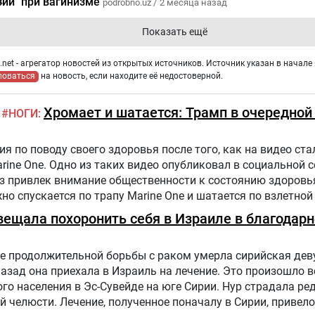
зии" при вагинизме
podrobno.uz /
2 месяца назад
Показать ещё
net - агрегатор новостей из открытых источников. Источник указан в начале 
ловаться
на новость, если находите её недостоверной.
Хромает и шатается: Трамп в очередной
НОГИ
 по поводу своего здоровья после того, как на видео стал
arine One. Одно из таких видео опубликовал в социальной 
аз привлек внимание общественности к состоянию здоровь
жно спускается по трапу Marine One и шатается по взлетной
налист.
вещала похоронить себя в Израиле в благодарн
е продолжительной борьбы с раком умерла сирийская дев
назад она приехала в Израиль на лечение. Это произошло в
го населения в Эс-Сувейде на юге Сирии. Нур страдала ре
 челюсти. Лечение, полученное поначалу в Сирии, привело