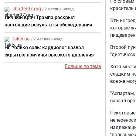
По словам 
красители 
charter97.org
/ 2 месяца назад
Личный врач Трампа раскрыл
Эти ингред
настоящие результаты обследования
которые жи
пищеварен
fakty.ua
/ 2 месяца назад
Второй пун
Не только соль: кардиолог назвал
"диетическ
скрытые причины высокого давления
Больше по теме
Хотя многи
сладким на
все же мог
"Аспартам,
сказал вра
Некоторые 
неперенос
надлежащим
"полезные 