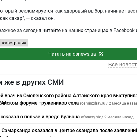
который рекламируется как здоровый выбор, начинает вес
как сахар", — сказал он.
важное за сегодня читайте на наших страницах в Facebook 
австралия
Читать на dsnews.ua
Все новост
м же в других СМИ
й врач из Смоленского района Алтайского края выступил
сийском форуме тружеников села
rosminzdrav.ru /
2 месяца наза
ассказал о пользе и вреде бульона
afanasy.biz /
2 месяца назад
з Самарканда оказался в центре скандала после заявлени