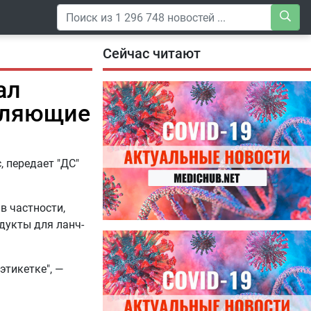
Сейчас читают
ал
вляющие
 передает "ДС"
в частности,
дукты для ланч-
04.08.2026
Специалисты дали советы, как
правильно пить витамины
этикетке", —