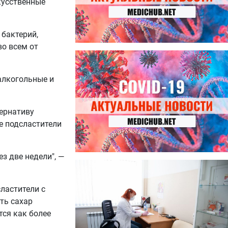
кусственные
 бактерий,
во всем от
27.07.2026
Лучше фасоли: диетолог
названа 8 продуктов,
алкогольные и
содержащих много клетчатки
тернативу
е подсластители
з две недели", —
23.07.2026
Ботулизм, гепатит и другие
угрозы: что нужно знать о
ластители с
летних инфекциях
ть сахар
тся как более