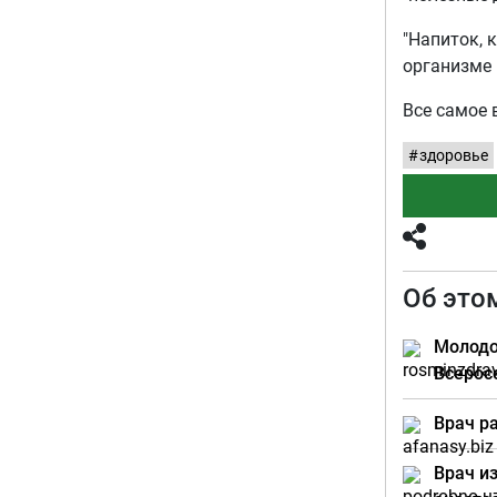
"Напиток, 
организме 
Все самое 
здоровье
Об это
Молодо
Всерос
Врач р
Врач и