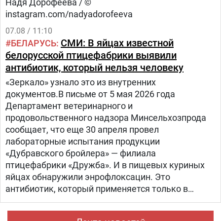
Надя Дорофеева / ©
instagram.com/nadyadorofeeva
07.08 / 11:10
СМИ: В яйцах известной
БЕЛАРУСЬ
белорусской птицефабрики выявили
антибиотик, который нельзя человеку
«Зеркало» узнало это из внутренних
документов.В письме от 5 мая 2026 года
Департамент ветеринарного и
продовольственного надзора Минсельхозпрода
сообщает, что еще 30 апреля провел
лабораторные испытания продукции
«Дубравского бройлера» — филиала
птицефабрики «Дружба». И в пищевых куриных
яйцах обнаружили энрофлоксацин. Это
антибиотик, который применяется только в
ветеринарии для лечения сельскохозяйственных,
домашних животных и птиц.