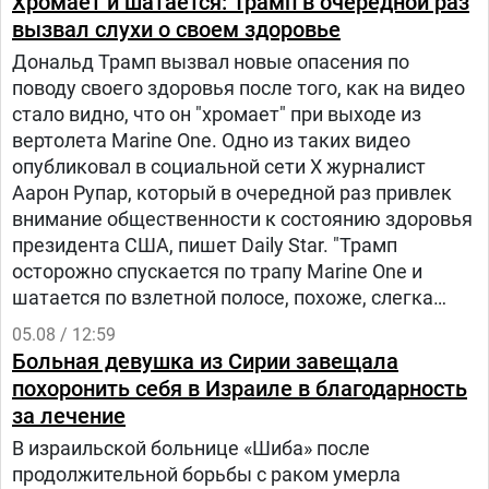
Хромает и шатается: Трамп в очередной раз
вызвал слухи о своем здоровье
Дональд Трамп вызвал новые опасения по
поводу своего здоровья после того, как на видео
стало видно, что он "хромает" при выходе из
вертолета Marine One. Одно из таких видео
опубликовал в социальной сети Х журналист
Аарон Рупар, который в очередной раз привлек
внимание общественности к состоянию здоровья
президента США, пишет Daily Star. "Трамп
осторожно спускается по трапу Marine One и
шатается по взлетной полосе, похоже, слегка
прихрамывая", — написал журналист.
05.08 / 12:59
Больная девушка из Сирии завещала
похоронить себя в Израиле в благодарность
за лечение
В израильской больнице «Шиба» после
продолжительной борьбы с раком умерла