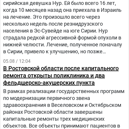
сирийская девушка Нур. Ей было всего 16 лет,
когда 10 месяцев назад она приехала в Израиль
на лечение. Это произошло всего через
несколько недель после резнидрузского
населения в Эс-Сувейде на юге Сирии. Нур
страдала редкой агрессивной формой опухоли в
нижней челюсти. Лечение, полученное поначалу
в Сирии, привело к улучшению, но позже
произошел рецидив болезни. Нур попала на
05.08 / 12:04
лечение в «Шибу» в рамках гуманитарного
В Ростовской области после капитального
проекта «Шевет-ахим» («Кровные братья).
ремонта открыты поликлиника и два
фельдшерско-акушерских пункта
В рамках реализации государственных программ
по модернизации первичного звена
здравоохранения в Веселовском и Октябрьском
районах Ростовской области завершены
капитальные ремонты трех медицинских
объектов. Все объекты принимают пациентов в