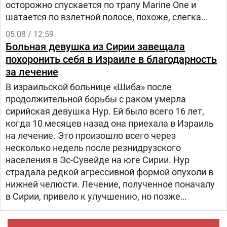
осторожно спускается по трапу Marine One и
шатается по взлетной полосе, похоже, слегка
прихрамывая", — написал журналист.
05.08 / 12:59
Больная девушка из Сирии завещала
похоронить себя в Израиле в благодарность
за лечение
В израильской больнице «Шиба» после
продолжительной борьбы с раком умерла
сирийская девушка Нур. Ей было всего 16 лет,
когда 10 месяцев назад она приехала в Израиль
на лечение. Это произошло всего через
несколько недель после резнидрузского
населения в Эс-Сувейде на юге Сирии. Нур
страдала редкой агрессивной формой опухоли в
нижней челюсти. Лечение, полученное поначалу
в Сирии, привело к улучшению, но позже
произошел рецидив болезни. Нур попала на
лечение в «Шибу» в рамках гуманитарного