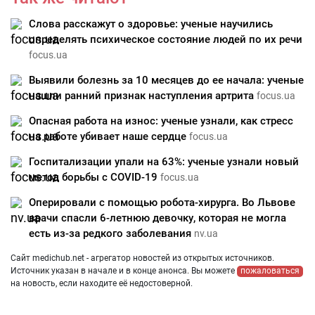
Слова расскажут о здоровье: ученые научились
определять психическое состояние людей по их речи
focus.ua
Выявили болезнь за 10 месяцев до ее начала: ученые
нашли ранний признак наступления артрита
focus.ua
Опасная работа на износ: ученые узнали, как стресс
на работе убивает наше сердце
focus.ua
Госпитализации упали на 63%: ученые узнали новый
метод борьбы с COVID-19
focus.ua
Оперировали с помощью робота-хирурга. Во Львове
врачи спасли 6-летнюю девочку, которая не могла
есть из-за редкого заболевания
nv.ua
Сайт medichub.net - агрегатор новостей из открытых источников.
Источник указан в начале и в конце анонса. Вы можете
пожаловаться
на новость, если находите её недостоверной.