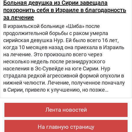
Больная девушка из Сирии завещала
похоронить себя в Израиле в благодарность
за лечение
В израильской больнице «Шиба» после
продолжительной борьбы с раком умерла
сирийская девушка Нур. Ей было всего 16 лет,
когда 10 месяцев назад она приехала в Израиль
на лечение. Это произошло всего через
несколько недель после резнидрузского
населения в Эс-Сувейде на юге Сирии. Нур
страдала редкой агрессивной формой опухоли в
нижней челюсти. Лечение, полученное поначалу
в Сирии, привело к улучшению, но позже
произошел рецидив болезни. Нур попала на
лечение в «Шибу» в рамках гуманитарного
Лента новостей
проекта «Шевет-ахим» («Кровные братья).
На главную страницу