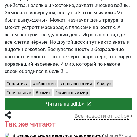
убийства, нелепые и жестокие, захватнические войны.
Замолчат, извернутся, солгут. «Это не мы» или «Мы
были вынуждены». Может, назначат день траура, а
может, устроят маскарад с плясками на костях. А
затем наступит следующий день. Игра в шашки, где
все клетки чёрные. Но другой доски тут никто знать и
видеть не желает. Бесчувственность и безразличие,
косность и злость — это не черты характера, это вирус,
поразивший население. И мир, который по неволе
своей обрядился в белый
политика
общество
происшествия
вирус
начальник
самит
животный мир
Читать на udf.by
Все новости от udf.by
Так же читают
В Беларусь снова вернулся коронавирус?
charter97.org