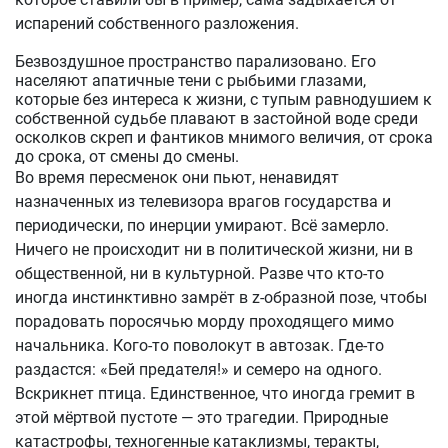
испарений собственного разложения.
Безвоздушное пространство парализовано. Его
населяют апатичные тени с рыбьими глазами,
которые без интереса к жизни, с тупым равнодушием к
собственной судьбе плавают в застойной воде среди
осколков скреп и фантиков мнимого величия, от срока
до срока, от смены до смены.
Во время пересменок они пьют, ненавидят
назначенных из телевизора врагов государства и
периодически, по инерции умирают. Всё замерло.
Ничего не происходит ни в политической жизни, ни в
общественной, ни в культурной. Разве что кто-то
иногда инстинктивно замрёт в z-образной позе, чтобы
порадовать поросячью морду проходящего мимо
начальника. Кого-то поволокут в автозак. Где-то
раздастся: «Бей предателя!» и семеро на одного.
Вскрикнет птица. Единственное, что иногда гремит в
этой мёртвой пустоте — это трагедии. Природные
катастрофы, техногенные катаклизмы, теракты,