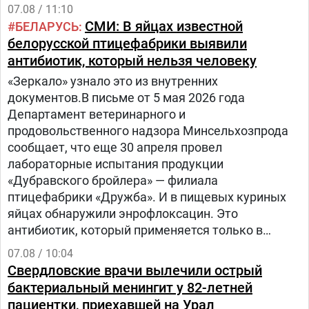
07.08 / 11:10
СМИ: В яйцах известной
БЕЛАРУСЬ
белорусской птицефабрики выявили
антибиотик, который нельзя человеку
«Зеркало» узнало это из внутренних
документов.В письме от 5 мая 2026 года
Департамент ветеринарного и
продовольственного надзора Минсельхозпрода
сообщает, что еще 30 апреля провел
лабораторные испытания продукции
«Дубравского бройлера» — филиала
птицефабрики «Дружба». И в пищевых куриных
яйцах обнаружили энрофлоксацин. Это
антибиотик, который применяется только в
ветеринарии для лечения сельскохозяйственных,
07.08 / 10:04
домашних животных и птиц.
Свердловские врачи вылечили острый
бактериальный менингит у 82-летней
пациентки, приехавшей на Урал