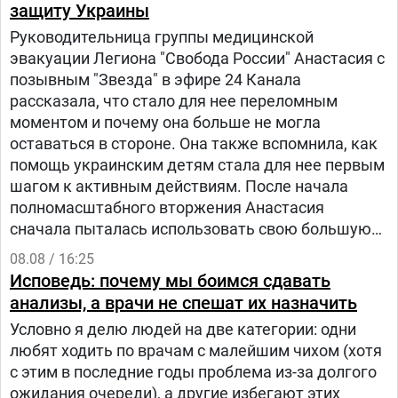
защиту Украины
Руководительница группы медицинской
эвакуации Легиона "Свобода России" Анастасия с
позывным "Звезда" в эфире 24 Канала
рассказала, что стало для нее переломным
моментом и почему она больше не могла
оставаться в стороне. Она также вспомнила, как
помощь украинским детям стала для нее первым
шагом к активным действиям. После начала
полномасштабного вторжения Анастасия
сначала пыталась использовать свою большую
русскоязычную аудиторию, чтобы объяснять
08.08 / 16:25
людям в России, что на самом деле происходит в
Исповедь: почему мы боимся сдавать
Украине.
анализы, а врачи не спешат их назначить
Условно я делю людей на две категории: одни
любят ходить по врачам с малейшим чихом (хотя
с этим в последние годы проблема из-за долгого
ожидания очереди), а другие избегают этих