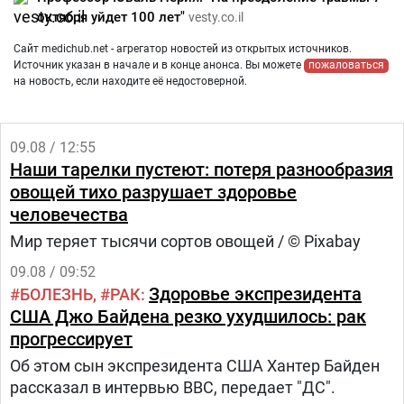
октября уйдет 100 лет"
vesty.co.il
Сайт medichub.net - агрегатор новостей из открытых источников.
Источник указан в начале и в конце анонса. Вы можете
пожаловаться
на новость, если находите её недостоверной.
09.08 / 12:55
Наши тарелки пустеют: потеря разнообразия
овощей тихо разрушает здоровье
человечества
Мир теряет тысячи сортов овощей / © Pixabay
09.08 / 09:52
Здоровье экспрезидента
БОЛЕЗНЬ
РАК
США Джо Байдена резко ухудшилось: рак
прогрессирует
Об этом сын экспрезидента США Хантер Байден
рассказал в интервью BBC, передает "ДС".