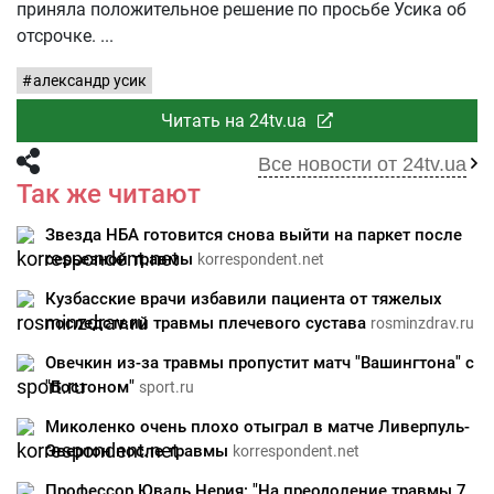
приняла положительное решение по просьбе Усика об
отсрочке.
александр усик
Читать на 24tv.ua
Все новости от 24tv.ua
Так же читают
Звезда НБА готовится снова выйти на паркет после
серьезной травмы
korrespondent.net
Кузбасские врачи избавили пациента от тяжелых
последствий травмы плечевого сустава
rosminzdrav.ru
Овечкин из-за травмы пропустит матч "Вашингтона" с
"Бостоном"
sport.ru
Миколенко очень плохо отыграл в матче Ливерпуль-
Эвертон после травмы
korrespondent.net
Профессор Юваль Нерия: "На преодоление травмы 7