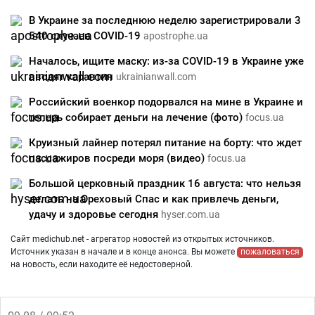
​В Украине за последнюю неделю зарегистрировали 3
540 случаев COVID-19
apostrophe.ua
Началось, ищите маску: из-за COVID-19 в Украине уже
вводят карантин
ukrainianwall.com
Российский военкор подорвался на мине в Украине и
теперь собирает деньги на лечение (фото)
focus.ua
Круизный лайнер потерял питание на борту: что ждет
пассажиров посреди моря (видео)
focus.ua
Большой церковный праздник 16 августа: что нельзя
делать на Ореховый Спас и как привлечь деньги,
удачу и здоровье сегодня
hyser.com.ua
Сайт medichub.net - агрегатор новостей из открытых источников.
Источник указан в начале и в конце анонса. Вы можете
пожаловаться
на новость, если находите её недостоверной.