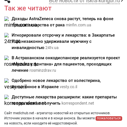
Все новости от iskra-kungur.ru
Так же читают
Доходы AstraZeneca снова растут, теперь на фоне
продаж лекарства от рака
minfin.com.ua
Игнорировали отсрочку и лекарства: в Закарпатье
ТЦК незаконно удерживали мужчину с
инвалидностью
24tv.ua
В Астраханском онкодиспансере реализуется проект
«Музыка у фонтана» для пациентов, проходящих
лечение
rosminzdrav.ru
Одобрено новое лекарство от холестерина,
испытанное в Израиле
vesty.co.il
Доступные лекарства расширили: какие препараты
теперь можно получить
korrespondent.net
Сайт medichub.net - агрегатор новостей из открытых источников.
Источник указан в начале и в конце анонса. Вы можете
пожаловаться
на новость, если находите её недостоверной.