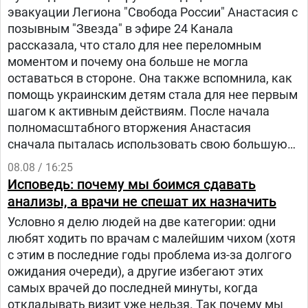
эвакуации Легиона "Свобода России" Анастасия с
позывным "Звезда" в эфире 24 Канала
рассказала, что стало для нее переломным
моментом и почему она больше не могла
оставаться в стороне. Она также вспомнила, как
помощь украинским детям стала для нее первым
шагом к активным действиям. После начала
полномасштабного вторжения Анастасия
сначала пыталась использовать свою большую
русскоязычную аудиторию, чтобы объяснять
08.08 / 16:25
людям в России, что на самом деле происходит в
Исповедь: почему мы боимся сдавать
Украине.
анализы, а врачи не спешат их назначить
Условно я делю людей на две категории: одни
любят ходить по врачам с малейшим чихом (хотя
с этим в последние годы проблема из-за долгого
ожидания очереди), а другие избегают этих
самых врачей до последней минуты, когда
откладывать визит уже нельзя. Так почему мы