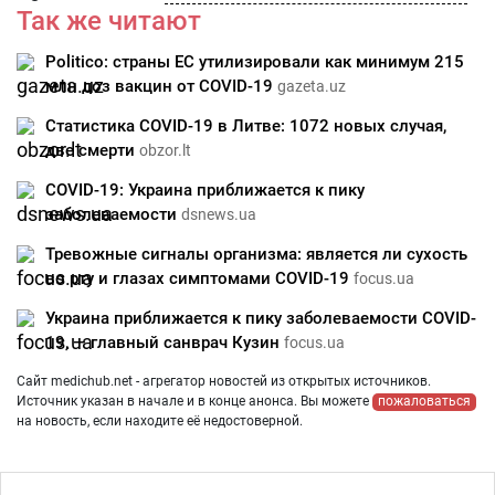
Так же читают
Politico: страны ЕС утилизировали как минимум 215
млн доз вакцин от COVID-19
gazeta.uz
Статистика COVID-19 в Литве: 1072 новых случая,
две смерти
obzor.lt
COVID-19: Украина приближается к пику
заболеваемости
dsnews.ua
Тревожные сигналы организма: является ли сухость
во рту и глазах симптомами COVID-19
focus.ua
Украина приближается к пику заболеваемости COVID-
19, — главный санврач Кузин
focus.ua
Сайт medichub.net - агрегатор новостей из открытых источников.
Источник указан в начале и в конце анонса. Вы можете
пожаловаться
на новость, если находите её недостоверной.