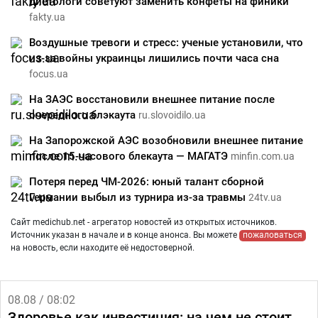
диетологи советуют заменить конфеты на финики
fakty.ua
Воздушные тревоги и стресс: ученые установили, что
из-за войны украинцы лишились почти часа сна
focus.ua
На ЗАЭС восстановили внешнее питание после
очередного блэкаута
ru.slovoidilo.ua
На Запорожской АЭС возобновили внешнее питание
после 15-часового блекаута — МАГАТЭ
minfin.com.ua
Потеря перед ЧМ-2026: юный талант сборной
Германии выбыл из турнира из-за травмы
24tv.ua
Сайт medichub.net - агрегатор новостей из открытых источников.
Источник указан в начале и в конце анонса. Вы можете
пожаловаться
на новость, если находите её недостоверной.
08.08 / 08:02
Здоровье как инвестиция: на чем не стоит