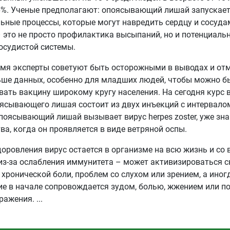
6%. Ученые предполагают: опоясывающий лишай запускает
ьные процессы, которые могут навредить сердцу и сосуда
 это не просто профилактика высыпаний, но и потенциаль
осудистой системы.
емя эксперты советуют быть осторожными в выводах и отм
ьше данных, особенно для младших людей, чтобы можно б
ать вакцину широкому кругу населения. На сегодня курс 
ясывающего лишая состоит из двух инъекций с интервало
поясывающий лишай вызывает вирус herpes zoster, уже з
тва, когда он проявляется в виде ветряной оспы.
оровления вирус остается в организме на всю жизнь и со 
из-за ослабления иммунитета – может активизироваться с
 хронической боли, проблем со слухом или зрением, а иног
е в начале сопровождается зудом, болью, жжением или п
оражения.