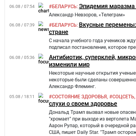
критериям из числа прикрепленного к
Эпидемия маразма 
БЕЛАРУСЬ
06.08 / 07:54
Александр Невзоров, «Телеграм»
Вкусные перемены: 
БЕЛАРУСЬ
06.08 / 07:39
стране
С начала учебного года учеников жд
подписал постановление, которое п
Антибиотик, суперклей, микр
06.08 / 05:36
изменили мир
Некоторые научные открытия ученые 
некоторые были сделаны совершенно 
Александр Флеминг.
СОСТОЯНИЕ ЗДОРОВЬЯ
СОЦСЕТЬ
05.08 / 18:11
слухи о своем здоровье
Дональд Трамп вызвал новые опасения
"хромает" при выходе из вертолета M
Аарон Рупар, который в очередной р
США, пишет Daily Star. "Трамп осторо