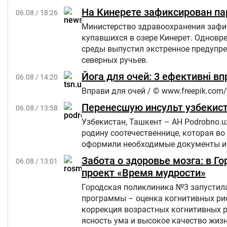
На Кинерете зафиксирован па
06.08 / 18:26
Министерство здравоохранения зафик
купавшихся в озере Кинерет. Однов
среды выпустил экстренное предупр
северных ручьев.
Йога для очей: 3 ефективні в
06.08 / 14:20
Вправи для очей / © www.freepik.com/
Перенесшую инсульт узбекист
06.08 / 13:58
Узбекистан, Ташкент – АН Podrobno.u
родину соотечественнице, которая во
оформили необходимые документы и 
Забота о здоровье мозга: в 
06.08 / 13:01
проект «Время мудрости»
Городская поликлиника №3 запустила
программы – оценка когнитивных рис
коррекция возрастных когнитивных 
ясность ума и высокое качество жиз