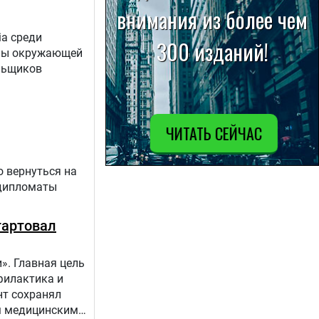
ia среди
аны окружающей
льщиков
о вернуться на
 дипломаты
тартовал
». Главная цель
филактика и
нт сохранял
ым медицинским