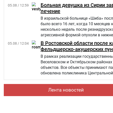
слегка прихрамывая", — написал жур
Больная девушка из Сирии за
05.08 / 12:59
лечение
В израильской больнице «Шиба» посл
было всего 16 лет, когда 10 месяцев 
несколько недель после резнидрузско
агрессивной формой опухоли в нижней
но позже произошел рецидив болезни
В Ростовской области после 
05.08 / 12:04
«Шевет-ахим» («Кровные братья).
фельдшерско-акушерских пун
В рамках реализации государственны
Веселовском и Октябрьском районах
объектов. Все объекты принимают па
обновлена поликлиника Центральной 
Лента новостей