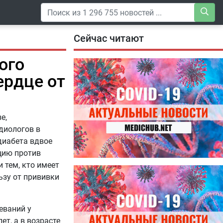
Сейчас читают
ого
ердце от
е,
диологов в
диабета вдвое
цию против
тем, кто имеет
04.08.2026
ьзу от прививки
Специалисты дали советы, как
правильно пить витамины
еваний у
т, а в возрасте