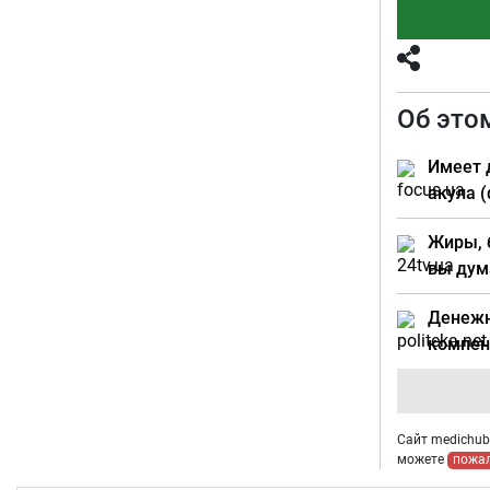
Об это
Имеет 
акула 
Жиры, 
вы ду
Денежн
компен
Сайт medichub.
можете
пожа