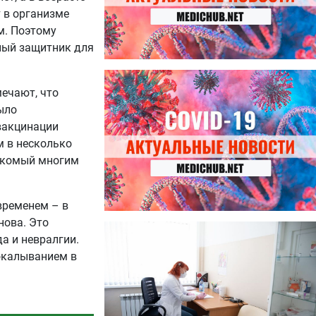
 в организме
м. Поэтому
ный защитник для
27.07.2026
Лучше фасоли: диетолог
ечают, что
названа 8 продуктов,
ыло
содержащих много клетчатки
вакцинации
м в несколько
накомый многим
временем – в
нова. Это
23.07.2026
да и невралгии.
Ботулизм, гепатит и другие
угрозы: что нужно знать о
окалыванием в
летних инфекциях