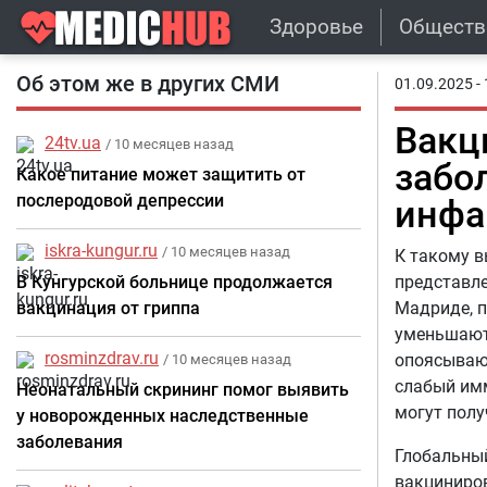
Здоровье
Обществ
Об этом же в других СМИ
01.09.2025 - 
Вакц
24tv.ua
/ 10 месяцев назад
забо
Какое питание может защитить от
послеродовой депрессии
инфа
iskra-kungur.ru
/ 10 месяцев назад
К такому в
В Кунгурской больнице продолжается
представле
вакцинация от гриппа
Мадриде, п
уменьшают
rosminzdrav.ru
опоясываю
/ 10 месяцев назад
слабый имм
Неонатальный скрининг помог выявить
могут полу
у новорожденных наследственные
заболевания
Глобальный
вакциниров