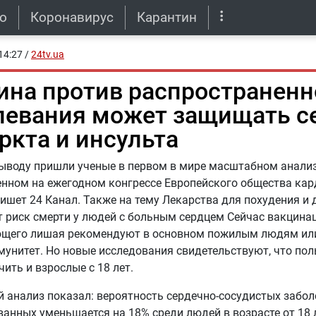
о
Коронавирус
Карантин
14:27
/
24tv.ua
ина против распространенн
левания может защищать с
ркта и инсульта
ыводу пришли ученые в первом в мире масштабном анализ
нном на ежегодном конгрессе Европейского общества кар
ишет 24 Канал. Также на тему Лекарства для похудения и 
 риск смерти у людей с больным сердцем Сейчас вакцина
щего лишая рекомендуют в основном пожилым людям или 
унитет. Но новые исследования свидетельствуют, что пол
чить и взрослые с 18 лет.
 анализ показал: вероятность сердечно-сосудистых забол
анных уменьшается на 18% среди людей в возрасте от 18 ле