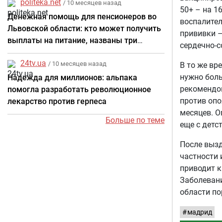
politeka.net
/ 10 месяцев назад
50+ – на 1
Денежная помощь для пенсионеров во
воспалител
Львовской области: кто может получить
прививки –
выплаты на питание, названы три
сердечно-с
категории
24tv.ua
/ 10 месяцев назад
В то же вр
нужно бол
Надежда для миллионов: альпака
рекомендов
помогла разработать революционное
против опо
лекарство против герпеса
месяцев. О
Больше по теме
еще с детс
После вызд
частности 
приводит к
Заболевани
области п
мадрид