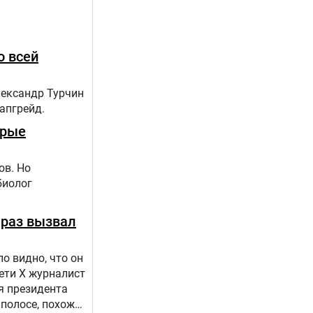
апов:1.
о всей
лександр Турчин
 апгрейд.
орые
ов. Но
биолог
 раз вызвал
о видно, что он
сети Х журналист
я президента
 полосе, похоже,