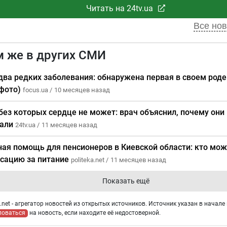
Читать на 24tv.ua
Все нов
м же в других СМИ
два редких заболевания: обнаружена первая в своем род
(фото)
focus.ua /
10 месяцев назад
без которых сердце не может: врач объяснил, почему они
мали
24tv.ua /
11 месяцев назад
ая помощь для пенсионеров в Киевской области: кто мож
сацию за питание
politeka.net /
11 месяцев назад
Показать ещё
net - агрегатор новостей из открытых источников. Источник указан в начале 
ловаться
на новость, если находите её недостоверной.