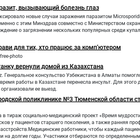
разит, вызывающий болезнь глаз
сировало новые случаи заражения паразитом Microsporid
ременно с этим Минздрав совместно с Министерством охр
еждение о загрязнении нескольких популярных среди купа
прави для тих, хто працює за комп’ютером
free-photo
анку вернули домой из Казахстана
z. Генеральное консульство Узбекистана в Алматы помогл
 время работы в Казахстане перенесла инсульт. Для этого
организовали ее выезд.
Городской поликлинике №3 Тюменской области с
 в тираж социально-медицинский проект «Время мудрости
ков у пациентов старшего поколения, а также ранняя про
расстройств.Медицинские работники, чтобы каждый пацие
ни на долгие годы. Участники отбираются по определенн