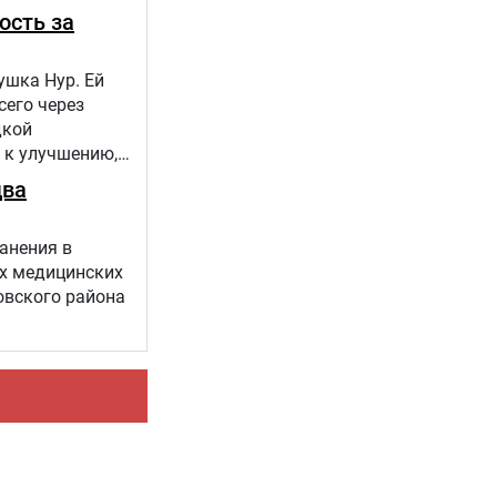
ость за
ушка Нур. Ей
сего через
дкой
 к улучшению,
 проекта
два
анения в
х медицинских
овского района