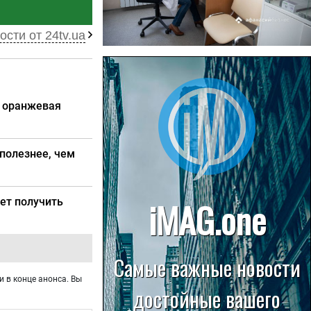
ости от 24tv.ua
22.07.2026
Больница в Спирово работает
без рентгеновского кабинета
е оранжевая
 полезнее, чем
ет получить
и в конце анонса. Вы