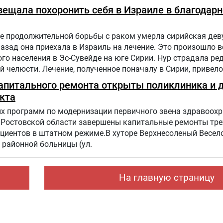
налист.
вещала похоронить себя в Израиле в благодарн
е продолжительной борьбы с раком умерла сирийская дев
назад она приехала в Израиль на лечение. Это произошло в
го населения в Эс-Сувейде на юге Сирии. Нур страдала ре
 челюсти. Лечение, полученное поначалу в Сирии, привело
. Нур попала на лечение в «Шибу» в рамках гуманитарного
капитального ремонта открыты поликлиника и 
кта
х программ по модернизации первичного звена здравоохр
 Ростовской области завершены капитальные ремонты тре
циентов в штатном режиме.В хуторе Верхнесоленый Весел
районной больницы (ул.
На главную страницу