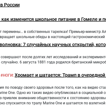
 поликлинике населения.Путь в проекте состоит из трех эт
в России
как изменится школьное питание в Гомеле и п
ут перемены… в собственных тарелках! Премьер-министр А
ревращает школьные обеды в настоящий гастрономический
оволновка: 7 случайных научных открытий, кот
совершают после долгих лет исследований и эксперимент
случайно. 6 августа 1881 года родился британский микро
Хромает и шатается: Трамп в очередной
НОГИ
 по поводу своего здоровья после того, как на видео стал
arine One. Одно из таких видео опубликовал в социальной 
аз привлек внимание общественности к состоянию здоровь
жно спускается по трапу Marine One и шатается по взлетной