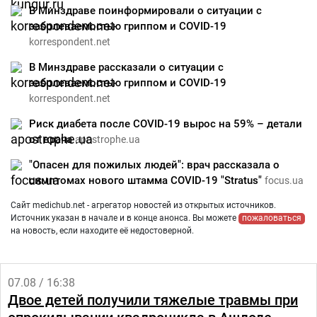
В Минздраве поинформировали о ситуации с
заболеваемостью гриппом и COVID-19
korrespondent.net
В Минздраве рассказали о ситуации с
заболеваемостью гриппом и COVID-19
korrespondent.net
Риск диабета после COVID-19 вырос на 59% – детали
от врача
apostrophe.ua
"Опасен для пожилых людей": врач рассказала о
симптомах нового штамма COVID-19 "Stratus"
focus.ua
Сайт medichub.net - агрегатор новостей из открытых источников.
Источник указан в начале и в конце анонса. Вы можете
пожаловаться
на новость, если находите её недостоверной.
07.08 / 16:38
Двое детей получили тяжелые травмы при