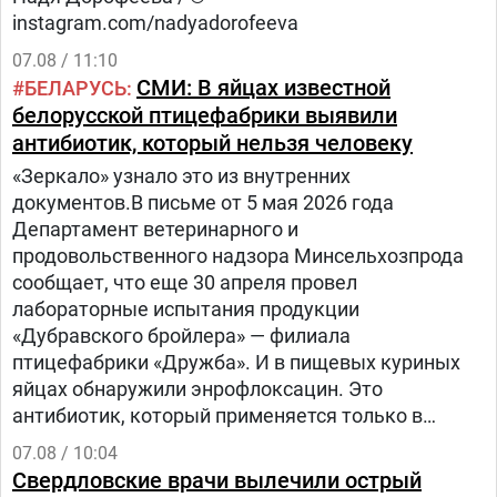
instagram.com/nadyadorofeeva
07.08 / 11:10
СМИ: В яйцах известной
БЕЛАРУСЬ
белорусской птицефабрики выявили
антибиотик, который нельзя человеку
«Зеркало» узнало это из внутренних
документов.В письме от 5 мая 2026 года
Департамент ветеринарного и
продовольственного надзора Минсельхозпрода
сообщает, что еще 30 апреля провел
лабораторные испытания продукции
«Дубравского бройлера» — филиала
птицефабрики «Дружба». И в пищевых куриных
яйцах обнаружили энрофлоксацин. Это
антибиотик, который применяется только в
ветеринарии для лечения сельскохозяйственных,
07.08 / 10:04
домашних животных и птиц.
Свердловские врачи вылечили острый