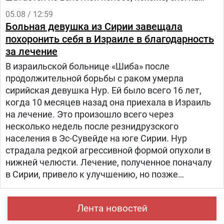
прихрамывая", — написал журналист.
05.08 / 12:59
Больная девушка из Сирии завещала
похоронить себя в Израиле в благодарность
за лечение
В израильской больнице «Шиба» после
продолжительной борьбы с раком умерла
сирийская девушка Нур. Ей было всего 16 лет,
когда 10 месяцев назад она приехала в Израиль
на лечение. Это произошло всего через
несколько недель после резнидрузского
населения в Эс-Сувейде на юге Сирии. Нур
страдала редкой агрессивной формой опухоли в
нижней челюсти. Лечение, полученное поначалу
в Сирии, привело к улучшению, но позже
произошел рецидив болезни. Нур попала на
лечение в «Шибу» в рамках гуманитарного
Лента новостей
проекта «Шевет-ахим» («Кровные братья).