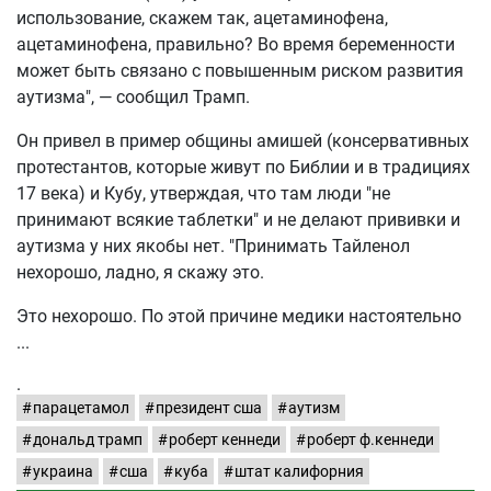
использование, скажем так, ацетаминофена,
ацетаминофена, правильно? Во время беременности
может быть связано с повышенным риском развития
аутизма", — сообщил Трамп.
Он привел в пример общины амишей (консервативных
протестантов, которые живут по Библии и в традициях
17 века) и Кубу, утверждая, что там люди "не
принимают всякие таблетки" и не делают прививки и
аутизма у них якобы нет. "Принимать Тайленол
нехорошо, ладно, я скажу это.
Это нехорошо. По этой причине медики настоятельно
.
парацетамол
президент сша
аутизм
дональд трамп
роберт кеннеди
роберт ф.кеннеди
украина
сша
куба
штат калифорния