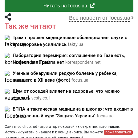
Читать на focus.ua
Все новости от focus.ua
Так же читают
Трамп прошел медицинское обследование: слухи о
его здоровье усилились
fakty.ua
Лаборатория перемирия: соглашение по Газе есть,
Нобеля для Трампа нет
korrespondent.net
Ученые обнаружили редкую болезнь у ребенка,
жившего в XII веке (фото)
focus.ua
Шум от соседей влияет на здоровье: что можно
сделать
vesty.co.il
БПЛА и тактическая медицина в школах: что входит в
обновленный курс "Защита Украины"
focus.ua
Сайт medichub.net - агрегатор новостей из открытых источников.
Источник указан в начале и в конце анонса. Вы можете
пожаловаться
на новость, если находите её недостоверной.