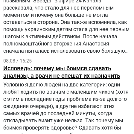
позывным "Звезда" в эфире 24 Канала
рассказала, что стало для нее переломным
моментом и почему она больше не могла
оставаться в стороне. Она также вспомнила, как
помощь украинским детям стала для нее первым
шагом к активным действиям. После начала
полномасштабного вторжения Анастасия
сначала пыталась использовать свою большую
русскоязычную аудиторию, чтобы объяснять
08.08 / 16:25
людям в России, что на самом деле происходит в
Исповедь: почему мы боимся сдавать
Украине.
анализы, а врачи не спешат их назначить
Условно я делю людей на две категории: одни
любят ходить по врачам с малейшим чихом (хотя
с этим в последние годы проблема из-за долгого
ожидания очереди), а другие избегают этих
самых врачей до последней минуты, когда
откладывать визит уже нельзя. Так почему мы
боимся проверять здоровье? Сдавать хотя бы