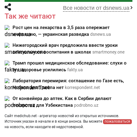
Все новости от dsnews.ua
Так же читают
Рост цен на лекарства в 3,5 раза опережает
инфляцию, — украинская разведка
dsnews.ua
Нижегородский врач предложила ввести уроки
сексуального воспитания в школах
smartmoney.one
Трамп прошел медицинское обследование: слухи о
его здоровье усилились
fakty.ua
Лаборатория перемирия: соглашение по Газе есть,
Нобеля для Трампа нет
korrespondent.net
От конвейера до аптек. Как в Сербии делают
лекарства для Узбекистана
podrobno.uz
Сайт medichub.net - агрегатор новостей из открытых источников.
Источник указан в начале и в конце анонса. Вы можете
пожаловаться
на новость, если находите её недостоверной.