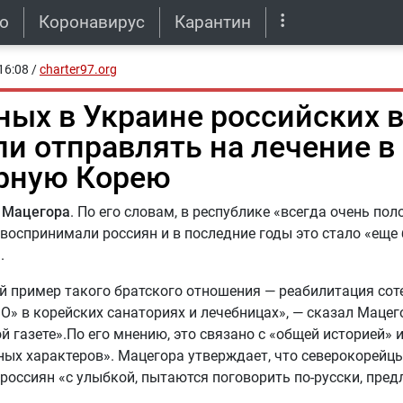
о
Коронавирус
Карантин
16:08
/
charter97.org
ных в Украине российских 
ли отправлять на лечение в
рную Корею
 Мацегора
. По его словам, в республике «всегда очень пол
воспринимали россиян и в последние годы это стало «еще 
.
 пример такого братского отношения — реабилитация сот
О» в корейских санаториях и лечебницах», — сказал Мацег
й газете».По его мнению, это связано с «общей историей» 
ых характеров». Мацегора утверждает, что северокорейц
россиян «с улыбкой, пытаются поговорить по-русски, пре