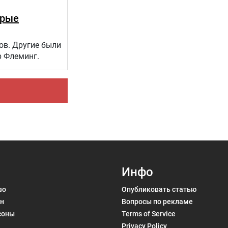
орые
ов. Другие были
р Флеминг.
Инфо
во
Опубликовать статью
н
Вопросы по рекламе
соны
Terms of Service
Privacy Policy