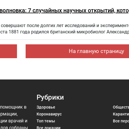
оволновка: 7 случайных научных открытий, кот
совершают после долгих лет исследований и эксперимент
уста 1881 года родился британский микробиолог Александ
На главную страницу
Рубрики
 помощник в
Здоровье
Общест
ормации,
Коронавирус
Каранти
ции врачей и
Топ темы
Все пер
алов собраны
Все локации