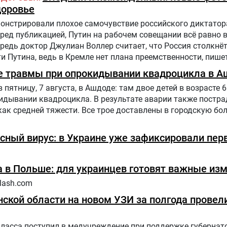
доровье
нстрировали плохое самочувствие российского диктатора
еред публикацией, Путин на рабочем совещании всё равно 
едь доктор Джулиан Воллер считает, что Россия столкнё
 Путина, ведь в Кремле нет плана преемственности, пишет
е травмы при опрокидывании квадроцикла в А
ятницу, 7 августа, в Ашдоде: там двое детей в возрасте 6 
дывании квадроцикла. В результате аварии также постра
как средней тяжести. Все трое доставлены в городскую бол
сный вирус: в Украине уже зафиксировали пер
 в Польше: для украинцев готовят важные из
lash.com
ской области на новом УЗИ за полгода провели
класса поступил в медучреждение при поддержке губернат