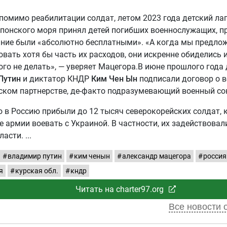
помимо реабилитации солдат, летом 2023 года детский ла
Японского моря принял детей погибших военнослужащих, п
ание были «абсолютно бесплатными». «А когда мы предло
вать хотя бы часть их расходов, они искренне обиделись 
ого не делать», — уверяет Мацегора.В июне прошлого года
Путин
и диктатор КНДР
Ким Чен Ын
подписали договор о
ском партнерстве, де-факто подразумевающий военный со
о в Россию прибыли до 12 тысяч северокорейских солдат,
е армии воевать с Украиной. В частности, их задействовали
ласти.
владимир путин
ким ченын
александр мацегора
россия
я
курская обл.
кндр
Читать на charter97.org
Все новости о