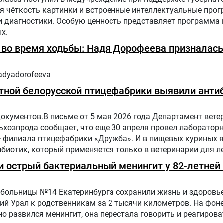
я чёткость картинки и встроенные интеллектуальные про
диагностики. Особую ценность представляет программа н
х.
ь во время ходьбы: Надя Дорофеева призналась
adyadorofeeva
тной белорусской птицефабрики выявили антиб
документов.В письме от 5 мая 2026 года Департамент вете
хозпрода сообщает, что еще 30 апреля провел лаборатор
— филиала птицефабрики «Дружба». И в пищевых куриных 
биотик, который применяется только в ветеринарии для л
отных и птиц.
 острый бактериальный менингит у 82-летней 
больницы №14 Екатеринбурга сохранили жизнь и здоровье
ий Урал к родственникам за 2 тысячи километров. На фон
о развился менингит, она перестала говорить и реагирова