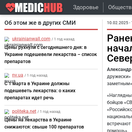
Здоровье
Обществ
Об этом же в других СМИ
10.02.2025 - 
Ране
ukrainianwall.com
/ 1 год назад
нача
Цены рухнули с сегодняшнего дня: в
Украине подешевели лекарства – список
Севе
препаратов
Александр
nv.ua
/ 1 год назад
дружески» 
С 1 марта в Украине должны
заметным»
подешеветь лекарства: о каких
«Наглядный
препаратах идет речь
бойцов «СВ
«Российско
politeka.net
/ 1 год назад
национальн
Цены на лекарства в Украине
встречают 
снижаются: свыше 100 препаратов
помощь».