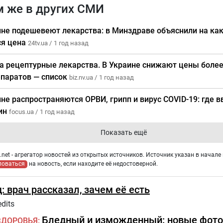
м же в других СМИ
ине подешевеют лекарства: в Минздраве объяснили на ка
ся цена
24tv.ua /
1 год назад
а рецептурные лекарства. В Украине снижают цены более
паратов — список
biz.nv.ua /
1 год назад
ине распространяются ОРВИ, грипп и вирус COVID-19: где 
ин
focus.ua /
1 год назад
Показать ещё
net - агрегатор новостей из открытых источников. Источник указан в начале 
ловаться
на новость, если находите её недостоверной.
: врач рассказал, зачем её есть
dits
Бледный и изможденный: новые фото
ЗДОРОВЬЯ