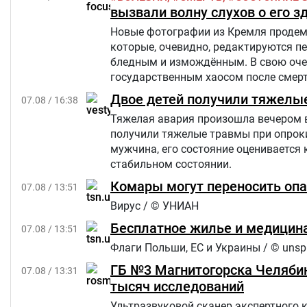
вызвали волну слухов о его з
Новые фотографии из Кремля продемо
которые, очевидно, редактируются п
бледным и измождённым. В свою очер
государственным хаосом после смерти
Star.
Двое детей получили тяжелы
07.08 / 16:38
Тяжелая авария произошла вечером в п
получили тяжелые травмы при опроки
мужчина, его состояние оценивается 
стабильном состоянии.
Комары могут переносить опа
07.08 / 13:51
Вирус / © УНИАН
Бесплатное жилье и медицина
07.08 / 13:51
Флаги Польши, ЕС и Украины / © unsp
ГБ №3 Магнитогорска Челябин
07.08 / 13:31
тысяч исследований
Ультразвуковой сканер экспертного 