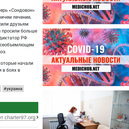
герь «Сондовон»
ричем лечение,
жили друзьям
и просили больше
27.07.2026
Лучше фасоли: диетолог
 диктатор РФ
названа 8 продуктов,
 всеобъемлющем
содержащих много клетчатки
юз.
 которые начали
 в боях в
украина
23.07.2026
Ботулизм, гепатит и другие
угрозы: что нужно знать о
летних инфекциях
т charter97.org