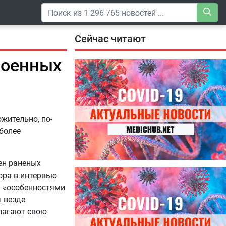
Сейчас читают
военных
ожительно, по-
более
ен раненых
04.08.2026
ора в интервью
Специалисты дали советы, как
и «особенностями
правильно пить витамины
ы везде
длагают свою