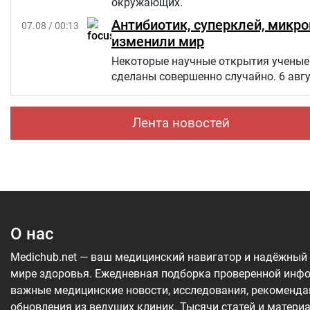
окружающих.
Антибиотик, суперклей, микр
07.08 / 00:13
изменили мир
Некоторые научные открытия ученые 
сделаны совершенно случайно. 6 авг
Лента новостей
О нас
Medichub.net — ваш медицинский навигатор и надёжный
мире здоровья. Ежедневная подборка проверенной инф
важные медицинские новости, исследования, рекоменда
обновления из ведущих клиник. Тысячи статей и матери