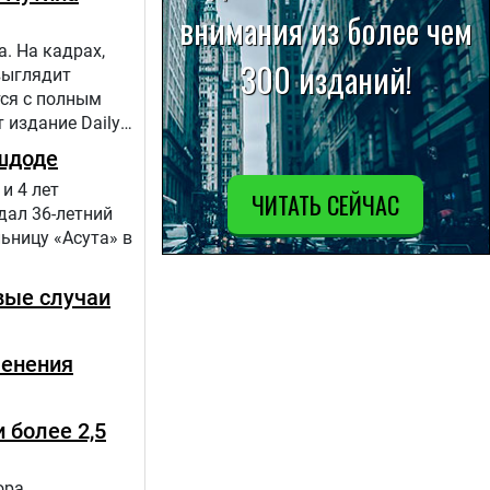
. На кадрах,
выглядит
тся с полным
 издание Daily
шдоде
и 4 лет
дал 36-летний
ьницу «Асута» в
вые случаи
менения
 более 2,5
ора