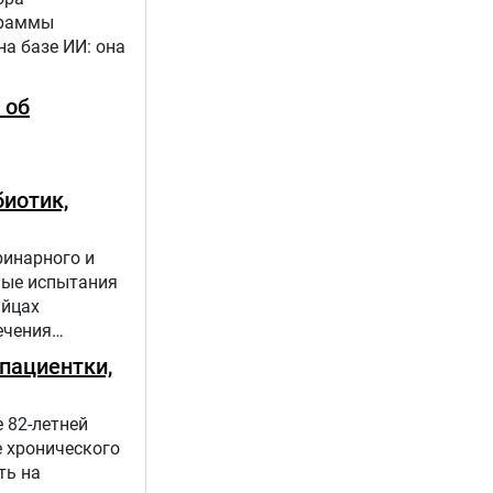
граммы
а базе ИИ: она
 об
иотик,
ринарного и
ные испытания
яйцах
ечения
пациентки,
 82-летней
е хронического
ть на