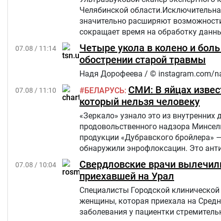
Челябинской области.Исключительна
значительно расширяют возможности 
сокращает время на обработку данны
Четыре укола в колено и бол
07.08 / 11:14
обострении старой травмы
Надя Дорофеева / © instagram.com/n
СМИ: В яйцах извес
БЕЛАРУСЬ
07.08 / 11:10
который нельзя человеку
«Зеркало» узнало это из внутренних 
продовольственного надзора Минсель
продукции «Дубравского бройлера» 
обнаружили энрофлоксацин. Это анти
сельскохозяйственных, домашних жив
Свердловские врачи вылечили
07.08 / 10:04
приехавшей на Урал
Специалисты Городской клинической 
женщины, которая приехала на Средн
заболевания у пациентки стремительн