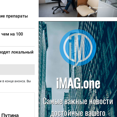
кие препараты
22.07.2026
Больница в Спирово работает
без рентгеновского кабинета
 чем на 100
вводят локальный
и в конце анонса. Вы
 Путина