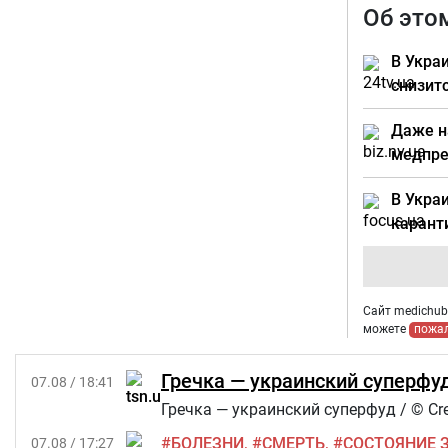
Об это
В Укра
снизит
Даже н
медпре
В Укра
карант
Сайт medichub.
можете
пожа
Гречка — украинский суперфуд
07.08 / 18:41
Гречка — украинский суперфуд / © Cre
БОЛЕЗНИ
СМЕРТЬ
СОСТОЯНИЕ 
07.08 / 17:27