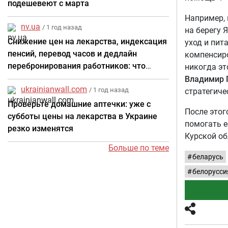
подешевеют с марта
Например, 
nv.ua
/ 1 год назад
на берегу 
Снижение цен на лекарства, индексация
уход и пит
пенсий, перевод часов и дедлайн
компенсиро
перебронирования работников: что
никогда эт
изменится в Украине в марте
Владимир 
ukrainianwall.com
/ 1 год назад
стратегиче
Проверьте домашние аптечки: уже с
После этог
субботы цены на лекарства в Украине
помогать е
резко изменятся
Курской об
Больше по теме
беларусь
белорусси