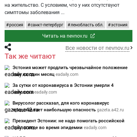
на жительство. С условием, что у них отсутствуют
симптомы заболевания
россия
санкт-петербург
ленобласть обл.
эстония
Читать на nevnov.ru
Все новости от nevnov.ru
Так же читают
Эстония может продлить чрезвычайное положение
еще на один месяц
eadaily.com
За сутки от коронавируса в Эстонии умерли 4
человека
eadaily.com
Вирусолог рассказал, для кого коронавирус
представляет наибольшую опасность
gazeta.a42.ru
Президент Эстонии: не надо помогать российской
пропаганде во время эпидемии
eadaily.com