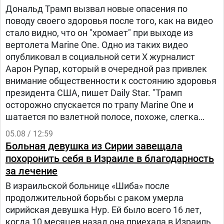
Дональд Трамп вызвал новые опасения по
поводу своего здоровья после того, как на видео
стало видно, что он "хромает" при выходе из
вертолета Marine One. Одно из таких видео
опубликовал в социальной сети Х журналист
Аарон Рупар, который в очередной раз привлек
внимание общественности к состоянию здоровья
президента США, пишет Daily Star. "Трамп
осторожно спускается по трапу Marine One и
шатается по взлетной полосе, похоже, слегка
прихрамывая", — написал журналист.
05.08 / 12:59
Больная девушка из Сирии завещала
похоронить себя в Израиле в благодарность
за лечение
В израильской больнице «Шиба» после
продолжительной борьбы с раком умерла
сирийская девушка Нур. Ей было всего 16 лет,
когда 10 месяцев назад она приехала в Израиль