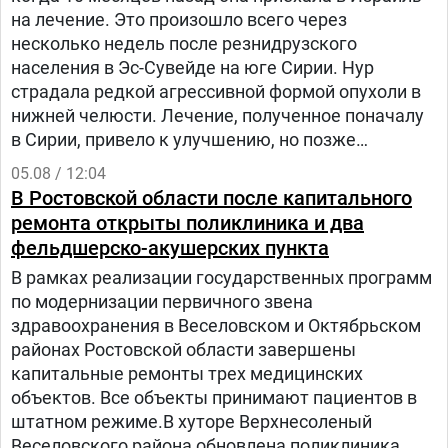
на лечение. Это произошло всего через
несколько недель после резнидрузского
населения в Эс-Сувейде на юге Сирии. Нур
страдала редкой агрессивной формой опухоли в
нижней челюсти. Лечение, полученное поначалу
в Сирии, привело к улучшению, но позже
произошел рецидив болезни. Нур попала на
05.08 / 12:04
лечение в «Шибу» в рамках гуманитарного
В Ростовской области после капитального
проекта «Шевет-ахим» («Кровные братья).
ремонта открыты поликлиника и два
фельдшерско-акушерских пункта
В рамках реализации государственных программ
по модернизации первичного звена
здравоохранения в Веселовском и Октябрьском
районах Ростовской области завершены
капитальные ремонты трех медицинских
объектов. Все объекты принимают пациентов в
штатном режиме.В хуторе Верхнесоленый
Веселовского района обновлена поликлиника