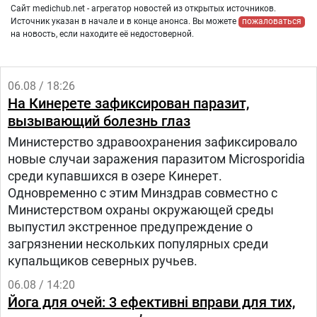
Сайт medichub.net - агрегатор новостей из открытых источников.
Источник указан в начале и в конце анонса. Вы можете
пожаловаться
на новость, если находите её недостоверной.
06.08 / 18:26
На Кинерете зафиксирован паразит,
вызывающий болезнь глаз
Министерство здравоохранения зафиксировало
новые случаи заражения паразитом Microsporidia
среди купавшихся в озере Кинерет.
Одновременно с этим Минздрав совместно с
Министерством охраны окружающей среды
выпустил экстренное предупреждение о
загрязнении нескольких популярных среди
купальщиков северных ручьев.
06.08 / 14:20
Йога для очей: 3 ефективні вправи для тих,