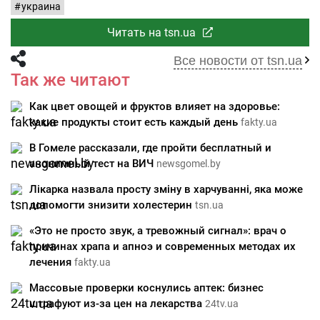
украина
Читать на tsn.ua
Все новости от tsn.ua
Так же читают
Как цвет овощей и фруктов влияет на здоровье:
какие продукты стоит есть каждый день
fakty.ua
В Гомеле рассказали, где пройти бесплатный и
анонимный тест на ВИЧ
newsgomel.by
Лікарка назвала просту зміну в харчуванні, яка може
допомогти знизити холестерин
tsn.ua
«Это не просто звук, а тревожный сигнал»: врач о
причинах храпа и апноэ и современных методах их
лечения
fakty.ua
Массовые проверки коснулись аптек: бизнес
штрафуют из-за цен на лекарства
24tv.ua