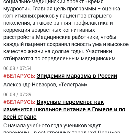
социально-медицинский проект «Время
мудрости». Главная цель программы – оценка
когнитивных рисков у пациентов старшего
поколения, а также ранняя профилактика и
коррекция возрастных когнитивных
расстройств.Медицинские работники, чтобы
каждый пациент сохранял ясность ума и высокое
качество жизни на долгие годы. Участники
отбираются по определенным медицинским
критериям из числа прикрепленного к
06.08 / 07:54
поликлинике населения.Путь в проекте состоит
Эпидемия маразма в России
БЕЛАРУСЬ
из трех этапов:1.
Александр Невзоров, «Телеграм»
06.08 / 07:39
Вкусные перемены: как
БЕЛАРУСЬ
изменится школьное питание в Гомеле и по
всей стране
С начала учебного года учеников ждут
перемены… в собственных тарелках! Премьер-