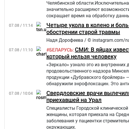
Челябинской области.Исключительна
значительно расширяют возможности 
сокращает время на обработку данны
Четыре укола в колено и бол
07.08 / 11:14
обострении старой травмы
Надя Дорофеева / © instagram.com/n
СМИ: В яйцах извес
БЕЛАРУСЬ
07.08 / 11:10
который нельзя человеку
«Зеркало» узнало это из внутренних 
продовольственного надзора Минсель
продукции «Дубравского бройлера» 
обнаружили энрофлоксацин. Это анти
сельскохозяйственных, домашних жив
Свердловские врачи вылечили
07.08 / 10:04
приехавшей на Урал
Специалисты Городской клинической 
женщины, которая приехала на Средн
заболевания у пациентки стремительн
окружающих.