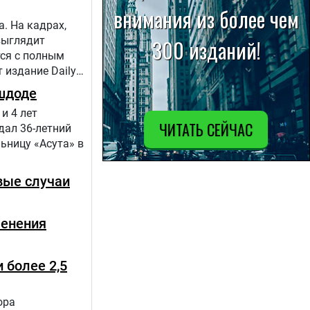
. На кадрах,
выглядит
тся с полным
 издание Daily
шдоде
и 4 лет
дал 36-летний
ьницу «Асута» в
вые случаи
менения
 более 2,5
ора