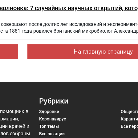
оволновка: 7 случайных научных открытий, кот
совершают после долгих лет исследований и эксперимент
уста 1881 года родился британский микробиолог Александ
На главную страницу
Рубрики
 помощник в
Здоровье
Общест
ормации,
Коронавирус
Каранти
ции врачей и
Топ темы
Все пер
алов собраны
Все локации