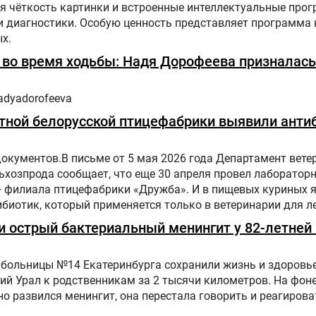
я чёткость картинки и встроенные интеллектуальные про
диагностики. Особую ценность представляет программа н
х.
ь во время ходьбы: Надя Дорофеева призналась
adyadorofeeva
тной белорусской птицефабрики выявили антиб
документов.В письме от 5 мая 2026 года Департамент вете
хозпрода сообщает, что еще 30 апреля провел лаборатор
— филиала птицефабрики «Дружба». И в пищевых куриных 
биотик, который применяется только в ветеринарии для л
отных и птиц.
 острый бактериальный менингит у 82-летней 
больницы №14 Екатеринбурга сохранили жизнь и здоровье
ий Урал к родственникам за 2 тысячи километров. На фон
о развился менингит, она перестала говорить и реагирова