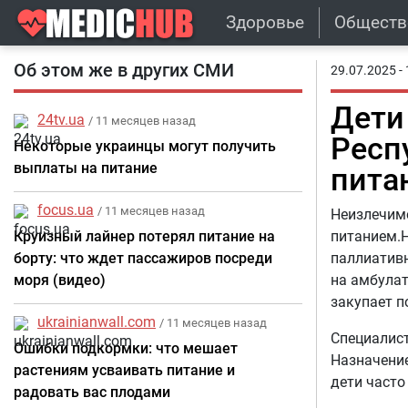
Здоровье
Обществ
Об этом же в других СМИ
29.07.2025 - 
Дети
24tv.ua
/ 11 месяцев назад
Респ
Некоторые украинцы могут получить
выплаты на питание
пита
focus.ua
/ 11 месяцев назад
Неизлечим
Круизный лайнер потерял питание на
питанием.Н
борту: что ждет пассажиров посреди
паллиативн
моря (видео)
на амбула
закупает п
ukrainianwall.com
/ 11 месяцев назад
Специалис
Ошибки подкормки: что мешает
Назначени
растениям усваивать питание и
дети часто
радовать вас плодами