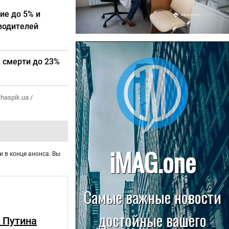
ие до 5% и
водителей
22.07.2026
Больница в Спирово работает
 смерти до 23%
без рентгеновского кабинета
haspik.ua /
и в конце анонса. Вы
 Путина