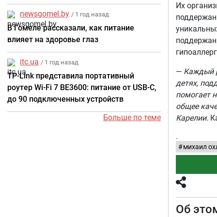
Их организ
newsgomel.by
/ 1 год назад
поддержани
В Гомеле рассказали, как питание
уникальны
влияет на здоровье глаз
поддержани
гипоаллер
itc.ua
/ 1 год назад
—
Каждый р
TP-Link представила портативный
детях, под
роутер Wi-Fi 7 BE3600: питание от USB-C,
помогает н
до 90 подключенных устройств
общее каче
Больше по теме
Карелии.
К
.
михаил ох
Об это