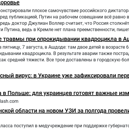
доровье
нстрировали плохое самочувствие российского диктатора
еред публикацией, Путин на рабочем совещании всё равно 
едь доктор Джулиан Воллер считает, что Россия столкнё
 Путина, ведь в Кремле нет плана преемственности, пишет
е травмы при опрокидывании квадроцикла в А
ятницу, 7 августа, в Ашдоде: там двое детей в возрасте 6 
дывании квадроцикла. В результате аварии также постра
как средней тяжести. Все трое доставлены в городскую бол
сный вирус: в Украине уже зафиксировали пер
 в Польше: для украинцев готовят важные из
lash.com
ской области на новом УЗИ за полгода провели
класса поступил в медучреждение при поддержке губернат