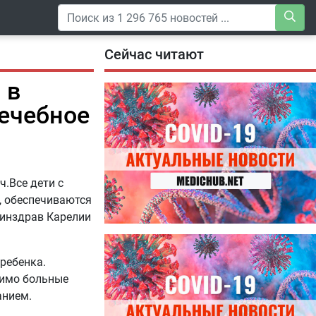
Сейчас читают
 в
ечебное
.Все дети с
, обеспечиваются
Минздрав Карелии
04.08.2026
Специалисты дали советы, как
ребенка.
правильно пить витамины
чимо больные
анием.