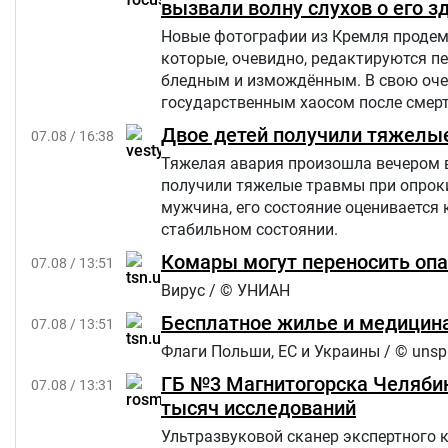
вызвали волну слухов о его з
Новые фотографии из Кремля продемо
которые, очевидно, редактируются п
бледным и измождённым. В свою очер
государственным хаосом после смерти
Star.
Двое детей получили тяжелы
07.08 / 16:38
Тяжелая авария произошла вечером в п
получили тяжелые травмы при опроки
мужчина, его состояние оценивается 
стабильном состоянии.
Комары могут переносить опа
07.08 / 13:51
Вирус / © УНИАН
Бесплатное жилье и медицина
07.08 / 13:51
Флаги Польши, ЕС и Украины / © unsp
ГБ №3 Магнитогорска Челябин
07.08 / 13:31
тысяч исследований
Ультразвуковой сканер экспертного 