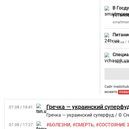
В Госд
устано
smartmon
Питани
24tv.ua /
Специа
1 год на
Сайт medichub.
можете
пожа
Гречка — украинский суперфуд
07.08 / 18:41
Гречка — украинский суперфуд / © Cre
БОЛЕЗНИ
СМЕРТЬ
СОСТОЯНИЕ 
07.08 / 17:27