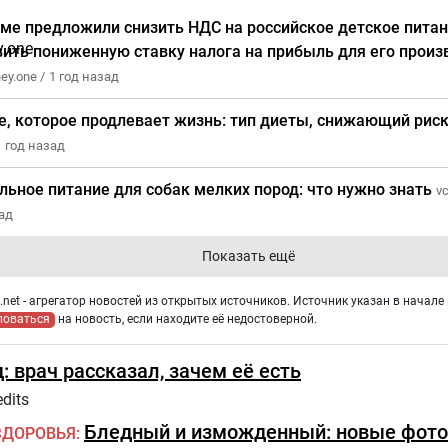
уме предложили снизить НДС на российское детское питан
вить пониженную ставку налога на прибыль для его произ
ey.one /
1 год назад
е, которое продлевает жизнь: тип диеты, снижающий риск
1 год назад
льное питание для собак мелких пород: что нужно знать
vc
зад
Показать ещё
net - агрегатор новостей из открытых источников. Источник указан в начале 
ловаться
на новость, если находите её недостоверной.
: врач рассказал, зачем её есть
dits
Бледный и изможденный: новые фото
ЗДОРОВЬЯ