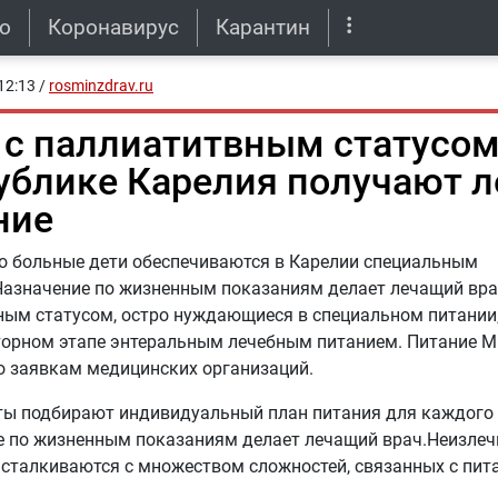
о
Коронавирус
Карантин
12:13
/
rosminzdrav.ru
 с паллиатитвным статусом
ублике Карелия получают л
ние
о больные дети обеспечиваются в Карелии специальным
азначение по жизненным показаниям делает лечащий врач
ым статусом, остро нуждающиеся в специальном питании
торном этапе энтеральным лечебным питанием. Питание 
о заявкам медицинских организаций.
ты подбирают индивидуальный план питания для каждого 
е по жизненным показаниям делает лечащий врач.Неизле
 сталкиваются с множеством сложностей, связанных с пит