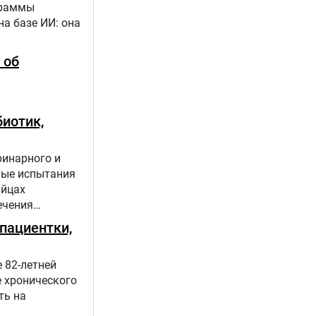
граммы
а базе ИИ: она
 об
иотик,
ринарного и
ные испытания
яйцах
ечения
пациентки,
 82-летней
е хронического
ть на