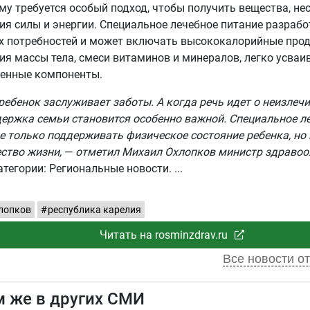
му требуется особый подход, чтобы получить вещества, н
я силы и энергии. Специальное лечебное питание разрабо
х потребностей и может включать высококалорийные про
я массы тела, смеси витаминов и минералов, легко усваи
генные компоненты.
ебенок заслуживает заботы. А когда речь идет о неизлеч
держка семьи становится особенно важной. Специальное л
е только поддерживать физическое состояние ребенка, но
ство жизни,
—
отметил Михаил Охлопков министр здравоо
атегории: Региональные новости.
лопков
республика карелия
Читать на rosminzdrav.ru
Все новости от
м же в других СМИ