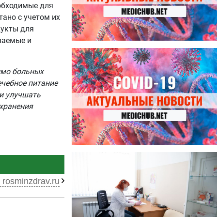
еобходимые для
тано с учетом их
дукты для
ваемые и
27.07.2026
Лучше фасоли: диетолог
имо больных
названа 8 продуктов,
содержащих много клетчатки
ечебное питание
 и улучшать
хранения
23.07.2026
Ботулизм, гепатит и другие
угрозы: что нужно знать о
 rosminzdrav.ru
летних инфекциях