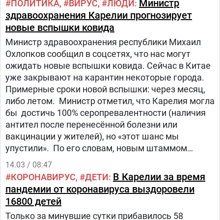
Министр
ПОЛИТИКА
ВИРУС
ЛЮДИ
здравоохранения Карелии прогнозирует
новые вспышки ковида
Министр здравоохранения республики Михаил
Охлопков сообщил в соцсетях, что нас могут
ожидать новые вспышки ковида. Сейчас в Китае
уже закрывают на карантин некоторые города.
Примерные сроки новой вспышки: через месяц,
либо летом. Министр отметил, что Карелия могла
бы достичь 100% серопревалентности (наличия
антител после перенесённой болезни или
вакцинации у жителей), но «этот шанс мы
упустили». По его словам, новым штаммом
ковида переболели почти все, однако
14.03 / 08:47
коллективный иммунитет сейчас мало что дает.
В Карелии за время
КОРОНАВИРУС
ДЕТИ
пандемии от коронавируса выздоровели
16800 детей
Только за минувшие сутки прибавилось 58