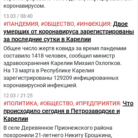
коронавирусом.
столкнуться с очередной волной
коронавирусаМинистр здравоохранения
13.03 / 08:40
республики Михаил Охлопков сообщил, что в
Двое
ПАНДЕМИЯ
ОБЩЕСТВО
ИНФЕКЦИЯ
Карелии произошло резкое снижение уровня
умерших от коронавируса зарегистрированы
коллективного иммунитета от коронавируса.
за последние сутки в Карелии
Повышения цены за проезд в маршрутках
Общее число жертв ковида за время пандемии
Петрозаводска не избежать?Какова будет цена
составило 1418 человек, сообщил министр
автобусного билета — это будет решено на
здравоохранения Карелии Михаил Охлопков.
переговорном процессе, к которому и
На 13 марта в Республике Карелия
транспортные предприятия, и мэрия столицы
зарегистрированы 129209 инфицированных
Карелии.
коронавирусной инфекцией.
12.03 / 21:25
Что
ПОЛИТИКА
ОБЩЕСТВО
ПРЕДПРИЯТИЯ
происходило сегодня в Петрозаводске и
Карелии
В селе Деревянное Прионежского района
похоронили 21-летнего Никиту Ерошкина,