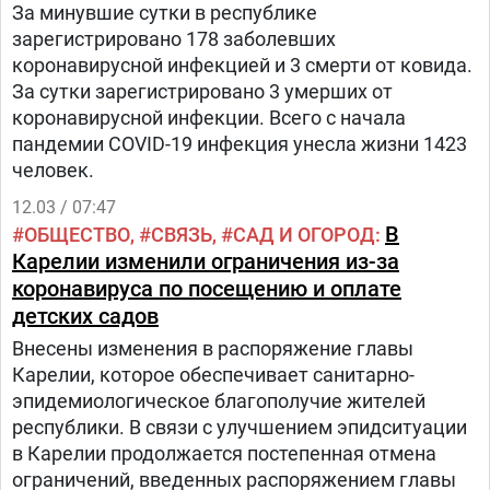
Карелии произошло резкое снижение уровня
За минувшие сутки в республике
коллективного иммунитета от коронавируса.
зарегистрировано 178 заболевших
Повышения цены за проезд в маршрутках
коронавирусной инфекцией и 3 смерти от ковида.
Петрозаводска не избежать?Какова будет цена
За сутки зарегистрировано 3 умерших от
автобусного билета — это будет решено на
коронавирусной инфекции. Всего с начала
переговорном процессе, к которому и
пандемии COVID-19 инфекция унесла жизни 1423
транспортные предприятия, и мэрия столицы
человек.
Карелии.
12.03 / 07:47
В
ОБЩЕСТВО
СВЯЗЬ
САД И ОГОРОД
Карелии изменили ограничения из-за
коронавируса по посещению и оплате
детских садов
Внесены изменения в распоряжение главы
Карелии, которое обеспечивает санитарно-
эпидемиологическое благополучие жителей
республики. В связи с улучшением эпидситуации
в Карелии продолжается постепенная отмена
ограничений, введенных распоряжением главы