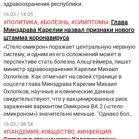
здравоохранения республики.
16.03 / 14:05
Глава
ПОЛИТИКА
БОЛЕЗНЬ
СИМПТОМЫ
Минздрава Карелии назвал признаки нового
штамма коронавируса
«Стелс-омикрон» поражает центральную нервную
систему, и одним из его осложнений может в
перспективе стать болезнь Альцгеймера, пишет
министр здравоохранения Карелии Михаил
Охлопков. Как отмечает на своей странице в
соцсети глава Минздрава Карелии Михаил
Охлопков, научные и клинические данные
свидетельствуют, что у вакцинированных риск
заражения вариантом Омикрона BA.2 («стелс-
омикроном») значительно меньше. "Однако более
тяжёлого течения болезни, чем просто Омикрон,
16.03 / 08:54
«стелс-омикрон» не вызывает.
ПАНДЕМИЯ
ОБЩЕСТВО
ИНФЕКЦИЯ