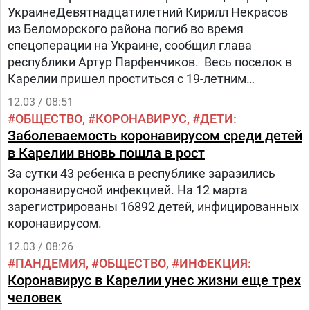
УкраинеДевятнадцатилетний Кирилл Некрасов
из Беломорского района погиб во время
спецоперации на Украине, сообщил глава
республики Артур Парфенчиков. Весь поселок в
Карелии пришел проститься с 19-летним
Кириллом Некрасовым, погибшим во время
12.03 / 08:51
спецоперации на Украине (ФОТО) Артур
ОБЩЕСТВО
КОРОНАВИРУС
ДЕТИ
Парфенчиков сообщил о втором жителе
Заболеваемость коронавирусом среди детей
республики, погибшем в ходе спецоперации
в Карелии вновь пошла в рост
российских войск на ДонбассеНикита Ерошкин из
За сутки 43 ребенка в республике заразились
села Деревянное Прионежского района был
коронавирусной инфекцией. На 12 марта
командиром отделения инженерно-саперного
зарегистрированы 16892 детей, инфицированных
взвода, сообщил глава Карелии. Стало известно,
коронавирусом.
как погиб на Украине 21-летний Никита Ерошкин
из Карелии Михаил Охлопков: Карелия может
12.03 / 08:26
столкнуться с очередной волной
ПАНДЕМИЯ
ОБЩЕСТВО
ИНФЕКЦИЯ
коронавирусаМинистр здравоохранения
Коронавирус в Карелии унес жизни еще трех
республики Михаил Охлопков сообщил, что в
человек