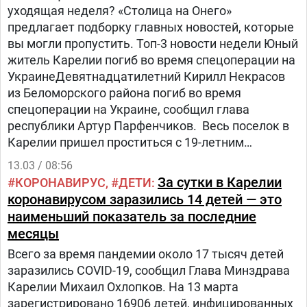
уходящая неделя? «Столица на Онего»
предлагает подборку главных новостей, которые
вы могли пропустить. Топ-3 новости недели Юный
житель Карелии погиб во время спецоперации на
УкраинеДевятнадцатилетний Кирилл Некрасов
из Беломорского района погиб во время
спецоперации на Украине, сообщил глава
республики Артур Парфенчиков. Весь поселок в
Карелии пришел проститься с 19-летним
Кириллом Некрасовым, погибшим во время
13.03 / 08:56
спецоперации на Украине (ФОТО) Артур
За сутки в Карелии
КОРОНАВИРУС
ДЕТИ
Парфенчиков сообщил о втором жителе
коронавирусом заразились 14 детей — это
республики, погибшем в ходе спецоперации
наименьший показатель за последние
российских войск на ДонбассеНикита Ерошкин из
месяцы
села Деревянное Прионежского района был
Всего за время пандемии около 17 тысяч детей
командиром отделения инженерно-саперного
заразились COVID-19, сообщил Глава Минздрава
взвода, сообщил глава Карелии. Стало известно,
Карелии Михаил Охлопков. На 13 марта
как погиб на Украине 21-летний Никита Ерошкин
зарегистрировано 16906 детей, инфицированных
из Карелии Михаил Охлопков: Карелия может