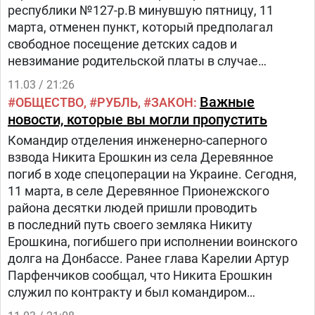
республики №127-р.В минувшую пятницу, 11
марта, отменен пункт, который предполагал
свободное посещение детских садов и
невзимание родительской платы в случае
принятия родителями решения о свободном
11.03 / 21:26
посещении. Об этом сообщается на сайте
Важные
ОБЩЕСТВО
РУБЛЬ
ЗАКОН
правительства республики.
новости, которые вы могли пропустить
Командир отделения инженерно-саперного
взвода Никита Ерошкин из села Деревянное
погиб в ходе спецоперации на Украине. Сегодня,
11 марта, в селе Деревянное Прионежского
района десятки людей пришли проводить
в последний путь своего земляка Никиту
Ерошкина, погибшего при исполнении воинского
долга на Донбассе. Ранее глава Карелии Артур
Парфенчиков сообщал, что Никита Ерошкин
служил по контракту и был командиром
отделения инженерно-саперного взвода.