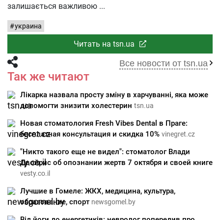
залишається важливою
украина
Читать на tsn.ua
Все новости от tsn.ua
Так же читают
Лікарка назвала просту зміну в харчуванні, яка може
допомогти знизити холестерин
tsn.ua
Новая стоматология Fresh Vibes Dental в Праге:
бесплатная консультация и скидка 10%
vinegret.cz
"Никто такого еще не видел": стоматолог Влади
Двойрис об опознании жертв 7 октября и своей книге
vesty.co.il
Лучшие в Гомеле: ЖКХ, медицина, культура,
образование, спорт
newsgomel.by
Від йоги до енергетиків: невролог попередив про