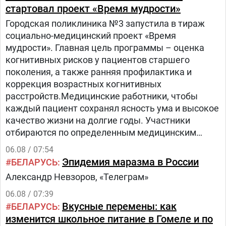
стартовал проект «Время мудрости»
Городская поликлиника №3 запустила в тираж
социально-медицинский проект «Время
мудрости». Главная цель программы – оценка
когнитивных рисков у пациентов старшего
поколения, а также ранняя профилактика и
коррекция возрастных когнитивных
расстройств.Медицинские работники, чтобы
каждый пациент сохранял ясность ума и высокое
качество жизни на долгие годы. Участники
отбираются по определенным медицинским
критериям из числа прикрепленного к
06.08 / 07:54
поликлинике населения.Путь в проекте состоит
Эпидемия маразма в России
БЕЛАРУСЬ
из трех этапов:1.
Александр Невзоров, «Телеграм»
06.08 / 07:39
Вкусные перемены: как
БЕЛАРУСЬ
изменится школьное питание в Гомеле и по