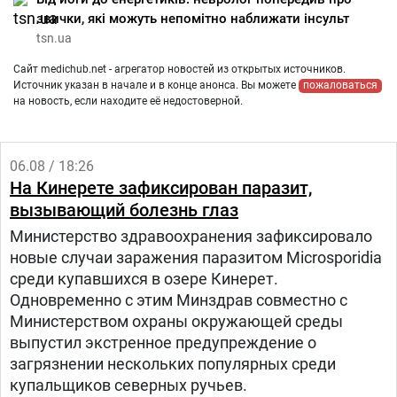
звички, які можуть непомітно наближати інсульт
tsn.ua
Сайт medichub.net - агрегатор новостей из открытых источников.
Источник указан в начале и в конце анонса. Вы можете
пожаловаться
на новость, если находите её недостоверной.
06.08 / 18:26
На Кинерете зафиксирован паразит,
вызывающий болезнь глаз
Министерство здравоохранения зафиксировало
новые случаи заражения паразитом Microsporidia
среди купавшихся в озере Кинерет.
Одновременно с этим Минздрав совместно с
Министерством охраны окружающей среды
выпустил экстренное предупреждение о
загрязнении нескольких популярных среди
купальщиков северных ручьев.