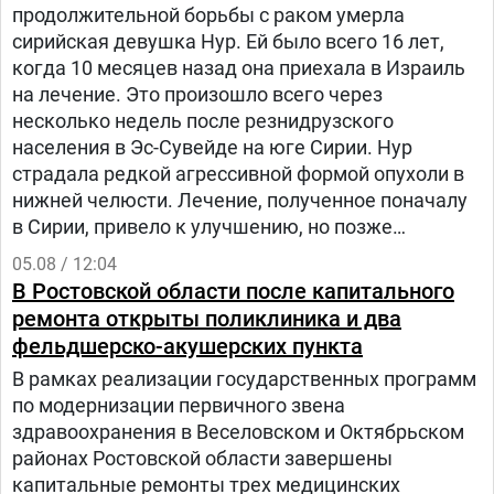
продолжительной борьбы с раком умерла
сирийская девушка Нур. Ей было всего 16 лет,
когда 10 месяцев назад она приехала в Израиль
на лечение. Это произошло всего через
несколько недель после резнидрузского
населения в Эс-Сувейде на юге Сирии. Нур
страдала редкой агрессивной формой опухоли в
нижней челюсти. Лечение, полученное поначалу
в Сирии, привело к улучшению, но позже
произошел рецидив болезни. Нур попала на
05.08 / 12:04
лечение в «Шибу» в рамках гуманитарного
В Ростовской области после капитального
проекта «Шевет-ахим» («Кровные братья).
ремонта открыты поликлиника и два
фельдшерско-акушерских пункта
В рамках реализации государственных программ
по модернизации первичного звена
здравоохранения в Веселовском и Октябрьском
районах Ростовской области завершены
капитальные ремонты трех медицинских