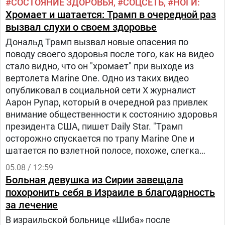
СОСТОЯНИЕ ЗДОРОВЬЯ
СОЦСЕТЬ
НОГИ
Хромает и шатается: Трамп в очередной раз
вызвал слухи о своем здоровье
Дональд Трамп вызвал новые опасения по
поводу своего здоровья после того, как на видео
стало видно, что он "хромает" при выходе из
вертолета Marine One. Одно из таких видео
опубликовал в социальной сети Х журналист
Аарон Рупар, который в очередной раз привлек
внимание общественности к состоянию здоровья
президента США, пишет Daily Star. "Трамп
осторожно спускается по трапу Marine One и
шатается по взлетной полосе, похоже, слегка
прихрамывая", — написал журналист.
05.08 / 12:59
Больная девушка из Сирии завещала
похоронить себя в Израиле в благодарность
за лечение
В израильской больнице «Шиба» после