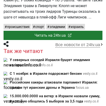
Ювентус. У обеих команда – по 3 балла. Читайте также
Эпидемия травм в Ливерпуле: Клопп не может
рассчитывать на троих лидеров Туринцы оказались в
шаге от невыхода в плей-офф Лиги чемпионов.
происшествия
спорт
эпидемии
израиль
Читать на 24tv.ua
Все новости от 24tv.ua
Так же читают
У северных соседей Израиля бушует эпидемия
холеры
news.israelinfo.co.il
С 1 ноября: в Израиле подорожает бензин
vesty.co.il
Российские хакеры атаковали парламент Израиля:
причем тут иранские дроны и Украина
focus.ua
15.000.000.0000 на ветер: в Израиле назвали сумму,
в которую обошлись 5 выборов за 3,5 года
vesty.co.il