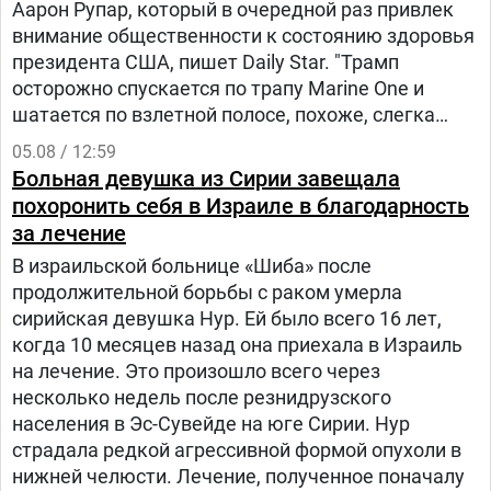
Аарон Рупар, который в очередной раз привлек
внимание общественности к состоянию здоровья
президента США, пишет Daily Star. "Трамп
осторожно спускается по трапу Marine One и
шатается по взлетной полосе, похоже, слегка
прихрамывая", — написал журналист.
05.08 / 12:59
Больная девушка из Сирии завещала
похоронить себя в Израиле в благодарность
за лечение
В израильской больнице «Шиба» после
продолжительной борьбы с раком умерла
сирийская девушка Нур. Ей было всего 16 лет,
когда 10 месяцев назад она приехала в Израиль
на лечение. Это произошло всего через
несколько недель после резнидрузского
населения в Эс-Сувейде на юге Сирии. Нур
страдала редкой агрессивной формой опухоли в
нижней челюсти. Лечение, полученное поначалу