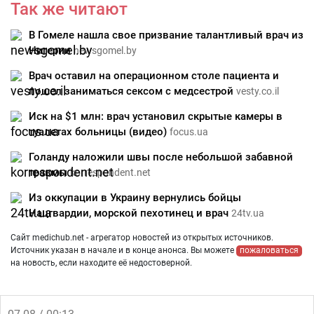
Так же читают
В Гомеле нашла свое призвание талантливый врач из
Нигерии
newsgomel.by
Врач оставил на операционном столе пациента и
пошел заниматься сексом с медсестрой
vesty.co.il
Иск на $1 млн: врач установил скрытые камеры в
туалетах больницы (видео)
focus.ua
Голанду наложили швы после небольшой забавной
травмы
korrespondent.net
Из оккупации в Украину вернулись бойцы
Нацгвардии, морской пехотинец и врач
24tv.ua
Сайт medichub.net - агрегатор новостей из открытых источников.
Источник указан в начале и в конце анонса. Вы можете
пожаловаться
на новость, если находите её недостоверной.