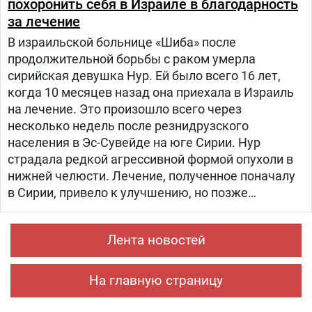
похоронить себя в Израиле в благодарность
за лечение
В израильской больнице «Шиба» после
продолжительной борьбы с раком умерла
сирийская девушка Нур. Ей было всего 16 лет,
когда 10 месяцев назад она приехала в Израиль
на лечение. Это произошло всего через
несколько недель после резнидрузского
населения в Эс-Сувейде на юге Сирии. Нур
страдала редкой агрессивной формой опухоли в
нижней челюсти. Лечение, полученное поначалу
в Сирии, привело к улучшению, но позже
произошел рецидив болезни. Нур попала на
лечение в «Шибу» в рамках гуманитарного
Лента новостей
проекта «Шевет-ахим» («Кровные братья).
На главную страницу