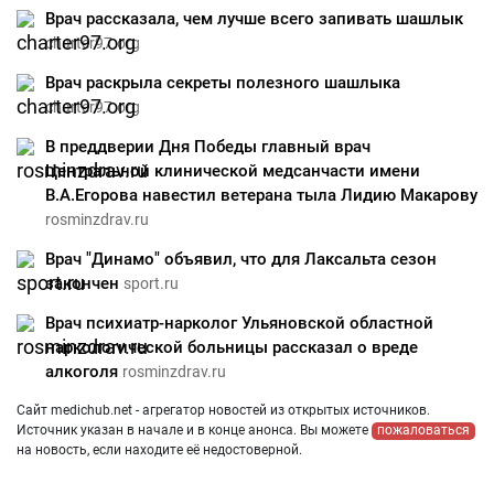
Врач рассказала, чем лучше всего запивать шашлык
charter97.org
Врач раскрыла секреты полезного шашлыка
charter97.org
В преддверии Дня Победы главный врач
Центральной клинической медсанчасти имени
В.А.Егорова навестил ветерана тыла Лидию Макарову
rosminzdrav.ru
Врач "Динамо" объявил, что для Лаксальта сезон
закончен
sport.ru
Врач психиатр-нарколог Ульяновской областной
наркологической больницы рассказал о вреде
алкоголя
rosminzdrav.ru
Сайт medichub.net - агрегатор новостей из открытых источников.
Источник указан в начале и в конце анонса. Вы можете
пожаловаться
на новость, если находите её недостоверной.