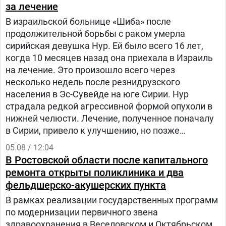
за лечение
В израильской больнице «Шиба» после
продолжительной борьбы с раком умерла
сирийская девушка Нур. Ей было всего 16 лет,
когда 10 месяцев назад она приехала в Израиль
на лечение. Это произошло всего через
несколько недель после резнидрузского
населения в Эс-Сувейде на юге Сирии. Нур
страдала редкой агрессивной формой опухоли в
нижней челюсти. Лечение, полученное поначалу
в Сирии, привело к улучшению, но позже
произошел рецидив болезни. Нур попала на
05.08 / 12:04
лечение в «Шибу» в рамках гуманитарного
В Ростовской области после капитального
проекта «Шевет-ахим» («Кровные братья).
ремонта открыты поликлиника и два
фельдшерско-акушерских пункта
В рамках реализации государственных программ
по модернизации первичного звена
здравоохранения в Веселовском и Октябрьском