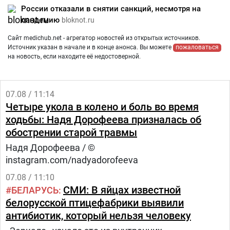
России отказали в снятии санкций, несмотря на
пандемию
bloknot.ru
Сайт medichub.net - агрегатор новостей из открытых источников.
Источник указан в начале и в конце анонса. Вы можете
пожаловаться
на новость, если находите её недостоверной.
07.08 / 11:14
Четыре укола в колено и боль во время
ходьбы: Надя Дорофеева призналась об
обострении старой травмы
Надя Дорофеева / ©
instagram.com/nadyadorofeeva
07.08 / 11:10
СМИ: В яйцах известной
БЕЛАРУСЬ
белорусской птицефабрики выявили
антибиотик, который нельзя человеку