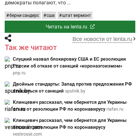
демократы полагают, что
берни сандерс
сша
штат вермонт
Читать на lenta.ru
Все новости от lenta.ru
Так же читают
Слуцкий назвал блокировку США и ЕС резолюции
России об отказе от санкций «коронаэгоизмом»
pnp.ru
Двойные стандарты: Запад против предложения РФ
отказаться от санкций
sputnik.by
Клинцевич рассказал, чем обернется для Украины
отказ от резолюции РФ по коронавирусу
riafan.ru
Клинцевич рассказал, чем обернется для Украины
отказ от резолюции РФ по коронавирусу
vestirossii.com