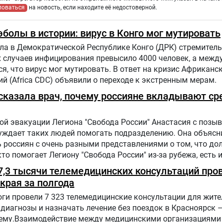
ловаться
на новость, если находите её недостоверной.
болы в истории: вирус в Конго мог мутировать
ла в Демократической Республике Конго (ДРК) стремитель
х случаев инфицирования превысило 4000 человек, а меж
, что вирус мог мутировать. В ответ на кризис Африканс
й (Africa CDC) объявили о переходе к экстренным мерам.
ассказала врач, почему россияне вкладывают ср
й эвакуации Легиона "Свобода России" Анастасия с позыв
буждает таких людей помогать подразделению. Она объясн
 россиян с очень разными представлениями о том, что до
 кто помогает Легиону "Свобода России" из-за рубежа, есть 
 7,3 тысячи телемедицинских консультаций про
края за полгода
ги провели 7 323 телемедицинские консультации для жит
диагнозы и назначать лечение без поездок в Красноярск –
ему.Взаимодействие между медицинскими организациями