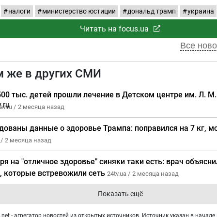
налоги
министерство юстиции
дональд трамп
украина
Читать на focus.ua
Все ново
м же в других СМИ
500 тыс. детей прошли лечение в Детском центре им. Л. М
v.ru /
2 месяца назад
дованы данные о здоровье Трампа: поправился на 7 кг, мо
 /
2 месяца назад
ря на "отличное здоровье" синяки таки есть: врач объясн
, которые встревожили сеть
24tv.ua /
2 месяца назад
Показать ещё
net - агрегатор новостей из открытых источников. Источник указан в начале 