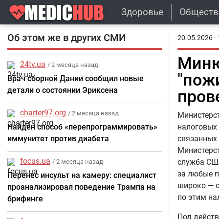
Здоровье
Обществ
Об этом же в других СМИ
20.05.2026 - 
Миню
24tv.ua
/ 2 месяца назад
"пож
Врач сборной Дании сообщил новые
детали о состоянии Эриксена
пров
charter97.org
/ 2 месяца назад
Министерс
Найден способ «перепрограммировать»
налоговых 
иммунитет против диабета
связанных 
Министерст
focus.ua
служба США
/ 2 месяца назад
за любые 
Перенес инсульт на камеру: специалист
широко — 
проанализировал поведение Трампа на
по этим н
брифинге
Под действ