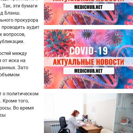
 Так, эти бумаги
дд Бланш.
льного прокурора
 проводить аудит
27.07.2026
х вопросов,
Лучше фасоли: диетолог
убликации.
названа 8 продуктов,
содержащих много клетчатки
остей между
 от иска на
данных. Зато
 объемом
т о политическом
23.07.2026
 Кроме того,
Ботулизм, гепатит и другие
угрозы: что нужно знать о
росы. Во время
летних инфекциях
осы