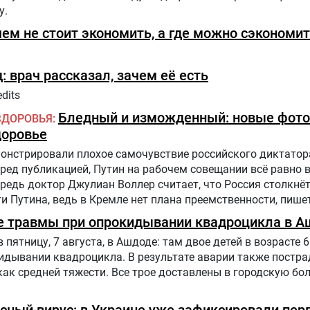
у.
чем не стоит экономить, а где можно сэкономи
: врач рассказал, зачем её есть
dits
Бледный и изможденный: новые фото
ЗДОРОВЬЯ
доровье
нстрировали плохое самочувствие российского диктатора
еред публикацией, Путин на рабочем совещании всё равно 
едь доктор Джулиан Воллер считает, что Россия столкнё
 Путина, ведь в Кремле нет плана преемственности, пишет
е травмы при опрокидывании квадроцикла в А
ятницу, 7 августа, в Ашдоде: там двое детей в возрасте 6 
дывании квадроцикла. В результате аварии также постра
как средней тяжести. Все трое доставлены в городскую бол