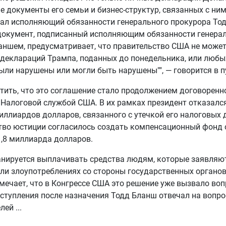
 документы его семьи и бизнес-структур, связанных с ним.
ал исполняющий обязанности генерального прокурора То
документ, подписанный исполняющим обязанности генера
ншем, предусматривает, что правительство США не может
деклараций Трампа, поданных до понедельника, или любы
ыли нарушены или могли быть нарушены"", — говорится в п
тить, что это соглашение стало продолжением договоренн
Налоговой службой США. В их рамках президент отказался
иллиардов долларов, связанного с утечкой его налоговых 
тво юстиции согласилось создать компенсационный фонд
,8 миллиарда долларов.
анируется выплачивать средства людям, которые заявляю
ли злоупотреблениях со стороны государственных органов.
мечает, что в Конгрессе США это решение уже вызвало воп
ступления после назначения Тодд Бланш отвечал на вопр
елей