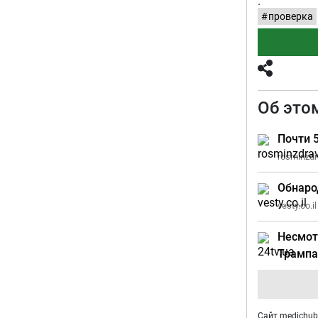
.
проверка
Об это
Почти 
rosminzdra
Обнаро
vesty.co.il
Несмот
Трампа
Сайт medichub.