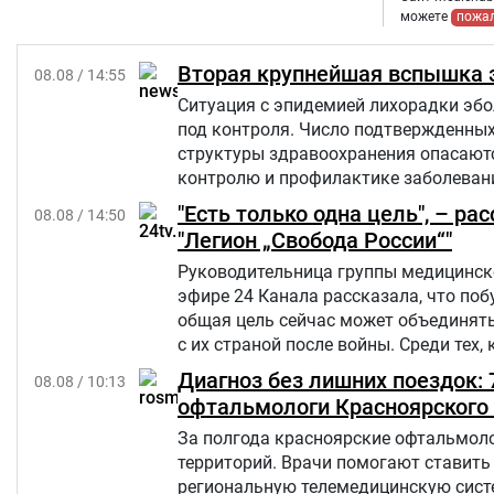
можете
пожа
Вторая крупнейшая вспышка э
08.08 / 14:55
Ситуация с эпидемией лихорадки эбо
под контроля. Число подтвержденны
структуры здравоохранения опасаются
контролю и профилактике заболевани
"Есть только одна цель", – р
08.08 / 14:50
"Легион „Свобода России“"
Руководительница группы медицинско
эфире 24 Канала рассказала, что по
общая цель сейчас может объединять
с их страной после войны. Среди тех,
России.
Диагноз без лишних поездок:
08.08 / 10:13
офтальмологи Красноярского 
За полгода красноярские офтальмоло
территорий. Врачи помогают ставить 
региональную телемедицинскую сист