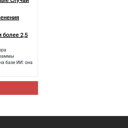
вые случаи
менения
 более 2,5
ора
граммы
а базе ИИ: она