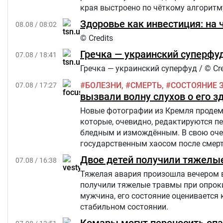
края выстроено по чёткому алгоритм
Здоровье как инвестиция: на 
08.08 / 08:02
© Credits
Гречка — украинский суперфуд
07.08 / 18:41
Гречка — украинский суперфуд / © Cre
БОЛЕЗНИ
СМЕРТЬ
СОСТОЯНИЕ 
07.08 / 17:27
вызвали волну слухов о его з
Новые фотографии из Кремля продемо
которые, очевидно, редактируются п
бледным и измождённым. В свою очер
государственным хаосом после смерти
Star.
Двое детей получили тяжелы
07.08 / 16:38
Тяжелая авария произошла вечером в п
получили тяжелые травмы при опроки
мужчина, его состояние оценивается 
стабильном состоянии.