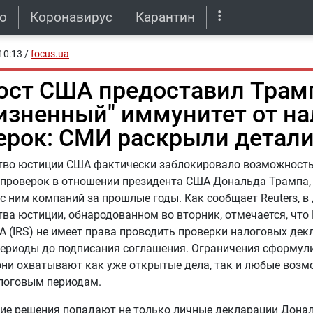
о
Коронавирус
Карантин
10:13
/
focus.ua
ст США предоставил Трам
изненный" иммунитет от н
ерок: СМИ раскрыли детали
тво юстиции США фактически заблокировало возможност
проверок в отношении президента США Дональда Трампа, 
с ним компаний за прошлые годы. Как сообщает Reuters, в
ва юстиции, обнародованном во вторник, отмечается, что
 (IRS) не имеет права проводить проверки налоговых де
периоды до подписания соглашения. Ограничения сформул
они охватывают как уже открытые дела, так и любые воз
алоговым периодам.
ие решения попадают не только личные декларации Донал