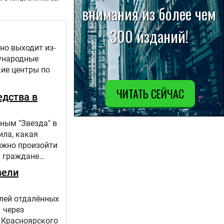
но выходит из-
дународные
кие центры по
едства в
ным "Звезда" в
ила, какая
лжно произойти
и граждане
вели
елей отдалённых
 через
 Красноярского