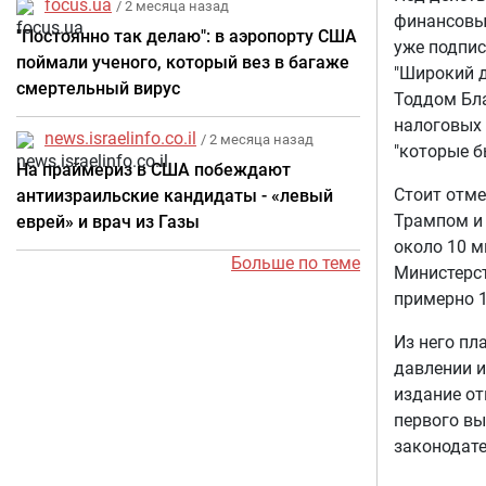
focus.ua
/ 2 месяца назад
финансовые
"Постоянно так делаю": в аэропорту США
уже подпис
поймали ученого, который вез в багаже
"Широкий 
смертельный вирус
Тоддом Бла
налоговых 
news.israelinfo.co.il
/ 2 месяца назад
"которые б
На праймериз в США побеждают
Стоит отме
антиизраильские кандидаты - «левый
Трампом и 
еврей» и врач из Газы
около 10 м
Больше по теме
Министерс
примерно 1
Из него пл
давлении и
издание от
первого вы
законодат