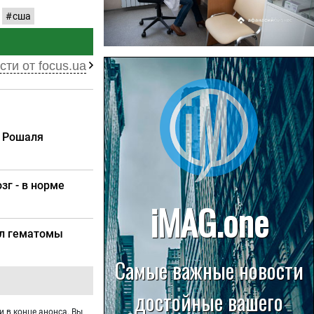
сша
22.07.2026
сти от focus.ua
Больница в Спирово работает
без рентгеновского кабинета
. Рошаля
зг - в норме
ил гематомы
и в конце анонса. Вы