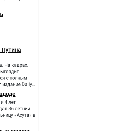
ть
 Путина
. На кадрах,
выглядит
тся с полным
 издание Daily
шдоде
и 4 лет
дал 36-летний
ьницу «Асута» в