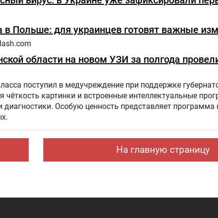
сный вирус: в Украине уже зафиксировали пер
 в Польше: для украинцев готовят важные из
lash.com
ской области на новом УЗИ за полгода провели
класса поступил в медучреждение при поддержке губернат
я чёткость картинки и встроенные интеллектуальные про
диагностики. Особую ценность представляет программа н
х.
На главную страницу