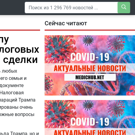
Сейчас читают
пу
алоговых
 сделки
ь любых
его семьи и
 документе
 Налоговая
клараций Трампа
04.08.2026
ированы очень
Специалисты дали советы, как
можные вопросы
правильно пить витамины
ьда Трампа, но и