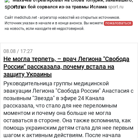
Махачев отреагировал на слова Топурии, заявившего,
что их бой сорвался из-за травмы Ислама
sport.ru
Сайт medichub.net - агрегатор новостей из открытых источников.
Источник указан в начале и в конце анонса. Вы можете
пожаловаться
на новость, если находите её недостоверной.
08.08 / 17:27
Не могла терпеть, – врач Легиона "Свобода
России" рассказала, почему встала на
защиту Украины
Руководительница группы медицинской
эвакуации Легиона "Свобода России" Анастасия с
позывным "Звезда" в эфире 24 Канала
рассказала, что стало для нее переломным
моментом и почему она больше не могла
оставаться в стороне. Она также вспомнила, как
помощь украинским детям стала для нее первым
шагом к активным действиям. После начала