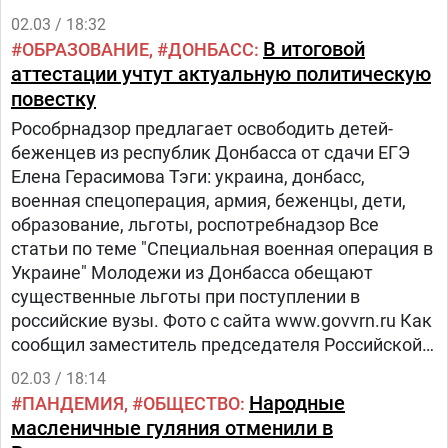
02.03 / 18:32
В итоговой
ОБРАЗОВАНИЕ
ДОНБАСС
аттестации учтут актуальную политическую
повестку
Рособрнадзор предлагает освободить детей-
беженцев из республик Донбасса от сдачи ЕГЭ
Елена Герасимова Тэги: украина, донбасс,
военная спецоперация, армия, беженцы, дети,
образование, льготы, роспотребнадзор Все
статьи по теме "Специальная военная операция в
Украине" Молодежи из Донбасса обещают
существенные льготы при поступлении в
российские вузы. Фото с сайта www.govvrn.ru Как
сообщил заместитель председателя Российской
академии образования и бывший главный
02.03 / 18:14
санитарный врач страны Геннадий Онищенко,
Народные
ПАНДЕМИЯ
ОБЩЕСТВО
детям из Донбасса, прибывшим в качестве
масленичные гуляния отменили в
беженцев из ЛДНР, необходимо организовать