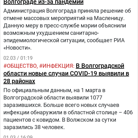
Волгограде из-за пандемии
полную диспансеризацию. «Это недорогое
Администрация Волгограда приняла решение об
удовольствие для нашей страны в целом», –
отмене массовых мероприятий на Масленицу.
заявил Геннадий Онищенко.
Данную меру в пресс-службе мэрии объяснили
возможным ухудшением санитарно-
эпидемиологической ситуации, сообщает РИА
«Новости».
02.03 / 01:19
В Волгоградской
ОБЩЕСТВО
ИНФЕКЦИЯ
области новые случаи COVID-19 выявили в
28 районах
По официальным данным, на 1 марта в
Волгоградской области выявили 1077
заразившихся. Больше всего новых случаев
инфекции обнаружили в областной столице – 406
пациентов с ковидом. В Волжском за сутки
заразились 38 человек.
01.03 / 16:09