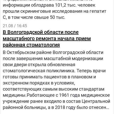
пройти еще 35 пациентам.В рамках всемирной
информации облздрава 101,2 тыс. человек
кампании информирования о раке молочной
прошли скрининговые исследования на гепатит
железы, сотрудники учреждения присоединились
С, в том числе свыше 50 тыс.
к всероссийскому проекту «Розовый октябрь».
21.08 / 16:45
В Волгоградской области после
масштабного ремонта начала прием
районная стоматология
В Октябрьском районе Волгоградской области
после завершения масштабной модернизации
свои двери открыла обновленная
стоматологическая поликлиника. Теперь врачи
готовы принимать пациентов в плановом и
экстренном порядках в условиях,
соответствующих самым высоким стандартам
медицины.Работающее с 1961 года медицинское
учреждение ранее входило в состав Центральной
районной больницы, а в 2018 году было отнесено
к Стоматологической поликлинике № 9