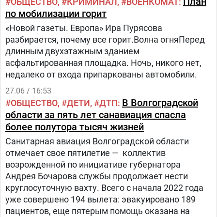
План
ОБЩЕСТВО
КРИМИНАЛ
ВОЕНКОМАТ
по мобилизации горит
«Новой газеты. Европа» Ира Пурясова
разбирается, почему все горит.Волна огняПеред
длинным двухэтажным зданием
асфальтированная площадка. Ночь, никого нет,
недалеко от входа припаркованы автомобили.
27.06 / 16:53
В Волгоградской
ОБЩЕСТВО
ДЕТИ
ДТП
области за пять лет санавиация спасла
более полутора тысяч жизней
Санитарная авиация Волгоградской области
отмечает свое пятилетие — коллектив
возрожденной по инициативе губернатора
Андрея Бочарова службы продолжает нести
круглосуточную вахту. Всего с начала 2022 года
уже совершено 194 вылета: эвакуировано 189
пациентов, еще пятерым помощь оказана на