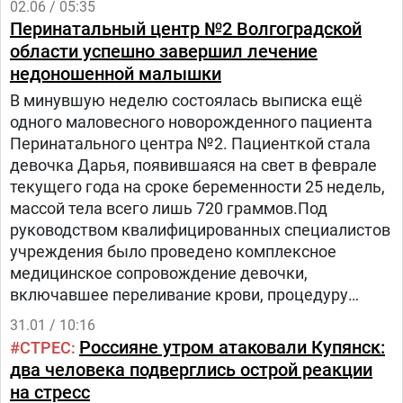
02.06 / 05:35
Волгограда в рамках реструктуризации
​Перинатальный центр №2 Волгоградской
стоматологической службы региона.В ходе
области успешно завершил лечение
капитального ремонта проведены строительно-
недоношенной малышки
монтажные работы, установлена приточно-
В минувшую неделю состоялась выписка ещё
вытяжная вентиляция, смонтированы системы
одного маловесного новорожденного пациента
видеонаблюдения, пожарной и охранной
Перинатального центра №2. Пациенткой стала
сигнализаций.
девочка Дарья, появившаяся на свет в феврале
текущего года на сроке беременности 25 недель,
массой тела всего лишь 720 граммов.Под
руководством квалифицированных специалистов
учреждения было проведено комплексное
медицинское сопровождение девочки,
включавшее переливание крови, процедуру
лазерной коагуляции сетчатки глаза, длительное
31.01 / 10:16
применение искусственной вентиляции лёгких и
Россияне утром атаковали Купянск:
СТРЕС
месячное пребывание в специализированном
два человека подверглись острой реакции
отделении патологии новорожденных и
на стресс
недоношенных детей.