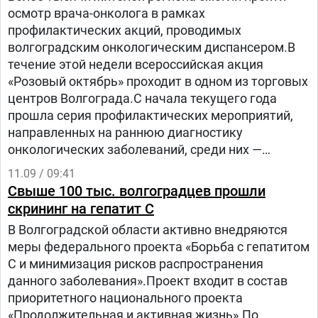
осмотр врача-онколога в рамках
профилактических акций, проводимых
волгоградским онкологическим диспансером.В
течение этой недели всероссийская акция
«Розовый октябрь» проходит в одном из торговых
центров Волгограда.С начала текущего года
прошла серия профилактических мероприятий,
направленных на раннюю диагностику
онкологических заболеваний, среди них —
«Всемирный день борьбы против рака», «День
11.09 / 09:41
мужского здоровья», «День женского здоровья»,
Свыше 100 тыс. волгоградцев прошли
«День здоровья органов головы и шеи» и др.Для
скрининг на гепатит С
осмотров привлекаются специалисты онкологи
В Волгоградской области активно внедряются
различных областей: гинекологии, урологии,
меры федерального проекта «Борьба с гепатитом
пульмонологии, маммологии, нейрохирургии. В
С и минимизация рисков распространения
ходе акций было выявлено 65 случаев
данного заболевания».Проект входит в состав
доброкачественных новообразований,
приоритетного национального проекта
дополнительно обследование потребовалось
«Продолжительная и активная жизнь».По