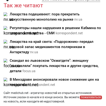
Так же читают
Лекарства подешевеют: пора прекратить
искусственную монополию на рынке
nv.ua
Регуляторы нашли нарушения в решении Кабмина по
ценам на лекарства - СМИ
korrespondent.net
Лекарства на край света: «Подорожник» передал
годовой запас медикаментов полярникам в
Антарктиду
nv.ua
Скандал во львовском "Охматдете": женщину
"заставляли" покупать лекарства и другие средства,
детали
focus.ua
В Минздраве анонсировали новое снижение цен на
лекарства
korrespondent.net
Сайт medichub.net - агрегатор новостей из открытых источников.
Источник указан в начале и в конце анонса. Вы можете
пожаловаться
на новость, если находите её недостоверной.