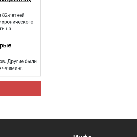
 82-летней
е хронического
ть на
орые
ов. Другие были
р Флеминг.