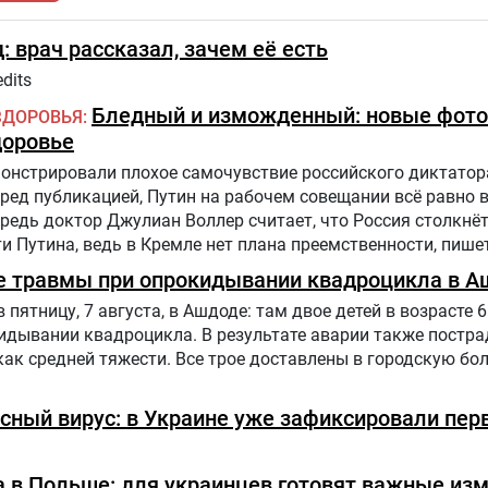
: врач рассказал, зачем её есть
dits
Бледный и изможденный: новые фото
ЗДОРОВЬЯ
доровье
нстрировали плохое самочувствие российского диктатора
еред публикацией, Путин на рабочем совещании всё равно 
едь доктор Джулиан Воллер считает, что Россия столкнё
 Путина, ведь в Кремле нет плана преемственности, пишет
е травмы при опрокидывании квадроцикла в А
ятницу, 7 августа, в Ашдоде: там двое детей в возрасте 6 
дывании квадроцикла. В результате аварии также постра
как средней тяжести. Все трое доставлены в городскую бол
сный вирус: в Украине уже зафиксировали пер
 в Польше: для украинцев готовят важные из