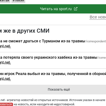
китай
пекин
Читать на sport.ru
Все ново
м же в других СМИ
а не сможет драться с Турманом из-за травмы
korrespondent.
в назад
а потеряла своего украинского хавбека из-за травмы
korre
в назад
ин игрок Реала выбыл из-за травмы, полученной в сборно
в назад
Показать ещё
net - агрегатор новостей из открытых источников. Источник указан в начале 
ловаться
на новость, если находите её недостоверной.