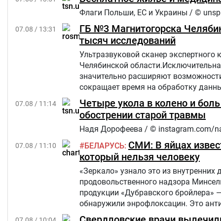
Флаги Польши, ЕС и Украины / © unsp
ГБ №3 Магнитогорска Челябин
07.08 / 13:31
тысяч исследований
Ультразвуковой сканер экспертного 
Челябинской области.Исключительна
значительно расширяют возможности 
сокращает время на обработку данны
Четыре укола в колено и бол
07.08 / 11:14
обострении старой травмы
Надя Дорофеева / © instagram.com/n
СМИ: В яйцах извес
БЕЛАРУСЬ
07.08 / 11:10
который нельзя человеку
«Зеркало» узнало это из внутренних 
продовольственного надзора Минсель
продукции «Дубравского бройлера» 
обнаружили энрофлоксацин. Это анти
сельскохозяйственных, домашних жив
Свердловские врачи вылечили
07.08 / 10:04