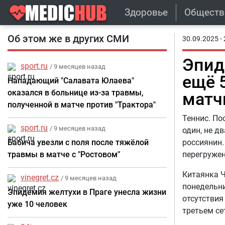
Здоровье
Обществ
Об этом же в других СМИ
30.09.2025 - 
Эпид
sport.ru
/ 9 месяцев назад
ещё 
Нападающий "Салавата Юлаева"
оказался в больнице из-за травмы,
матчи
полученной в матче против "Трактора"
Теннис. По
sport.ru
/ 9 месяцев назад
один, не д
Бабича увезли с поля после тяжёлой
россиянин.
травмы в матче с "Ростовом"
перегружен
Китаянка Ч
vinegret.cz
/ 9 месяцев назад
понедельни
Эпидемия желтухи в Праге унесла жизни
отсутствия
уже 10 человек
третьем се