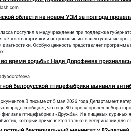
lash.com
ской области на новом УЗИ за полгода провели
класса поступил в медучреждение при поддержке губернат
я чёткость картинки и встроенные интеллектуальные про
диагностики. Особую ценность представляет программа н
х.
ь во время ходьбы: Надя Дорофеева призналась
adyadorofeeva
тной белорусской птицефабрики выявили антиб
документов.В письме от 5 мая 2026 года Департамент вете
хозпрода сообщает, что еще 30 апреля провел лаборатор
— филиала птицефабрики «Дружба». И в пищевых куриных 
биотик, который применяется только в ветеринарии для л
отных и птиц.
 острый бактериальный менингит у 82-летней 