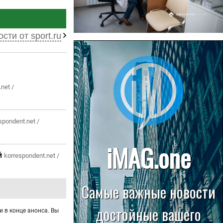
сти от sport.ru
22.07.2026
Больница в Спирово работает
без рентгеновского кабинета
net /
spondent.net /
й
korrespondent.net /
и в конце анонса. Вы