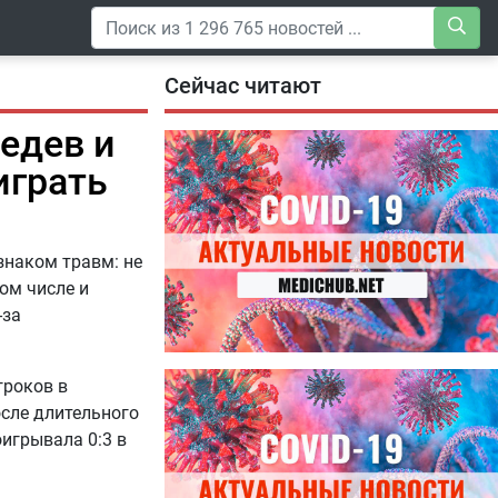
Сейчас читают
едев и
играть
знаком травм: не
том числе и
-за
04.08.2026
гроков в
Специалисты дали советы, как
осле длительного
правильно пить витамины
оигрывала 0:3 в