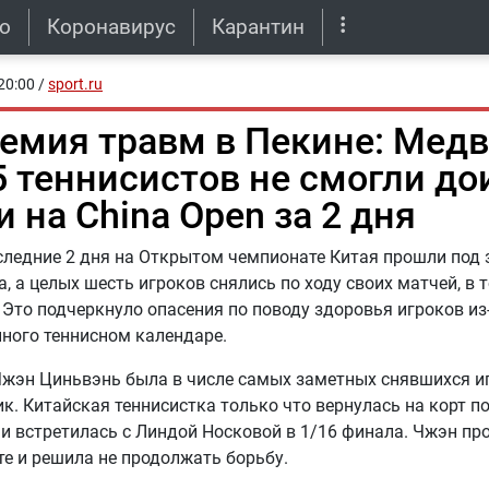
о
Коронавирус
Карантин
20:00
/
sport.ru
емия травм в Пекине: Медв
5 теннисистов не смогли до
 на China Open за 2 дня
следние 2 дня на Открытом чемпионате Китая прошли под 
ва, а целых шесть игроков снялись по ходу своих матчей, в 
 Это подчеркнуло опасения по поводу здоровья игроков из
ного теннисном календаре.
жэн Циньвэнь была в числе самых заметных снявшихся и
к. Китайская теннисистка только что вернулась на корт п
 и встретилась с Линдой Носковой в 1/16 финала. Чжэн пр
те и решила не продолжать борьбу.