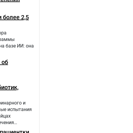
 более 2,5
ора
граммы
а базе ИИ: она
 об
иотик,
ринарного и
ные испытания
яйцах
ечения
пациентки,