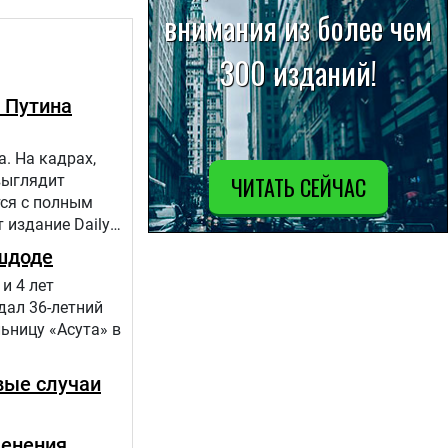
 Путина
. На кадрах,
выглядит
тся с полным
 издание Daily
шдоде
и 4 лет
дал 36-летний
ьницу «Асута» в
вые случаи
менения