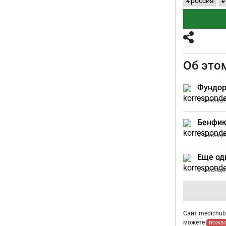
россия
Об это
Фундор
9 месяце
Бенфик
9 месяце
Еще од
9 месяце
Сайт medichub.
можете
пожа