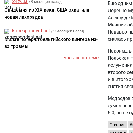
24tv.ua
/ 9 месяцев назад
Ещё одним 
Эпидемия из XIX века: США охватила
Лоренцо Му
новая лихорадка
Алексу де 
Меншик объ
korrespondent.net
/ 9 месяцев назад
Наварро пр
снялась при
Милан потерял бельгийского вингера из-
за травмы
Наконец, в
Больше по теме
Польская т
колумбийка
второго се
и в итоге 
снятия сво
Медведев в
сумел пере
5:3, но не
теннис