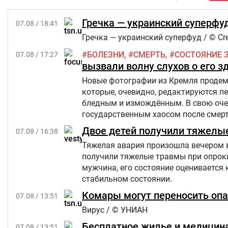
Гречка — украинский суперфуд
07.08 / 18:41
Гречка — украинский суперфуд / © Cre
БОЛЕЗНИ
СМЕРТЬ
СОСТОЯНИЕ 
07.08 / 17:27
вызвали волну слухов о его з
Новые фотографии из Кремля продемо
которые, очевидно, редактируются п
бледным и измождённым. В свою очер
государственным хаосом после смерти
Star.
Двое детей получили тяжелы
07.08 / 16:38
Тяжелая авария произошла вечером в п
получили тяжелые травмы при опроки
мужчина, его состояние оценивается 
стабильном состоянии.
Комары могут переносить опа
07.08 / 13:51
Вирус / © УНИАН
Бесплатное жилье и медицина
07.08 / 13:51