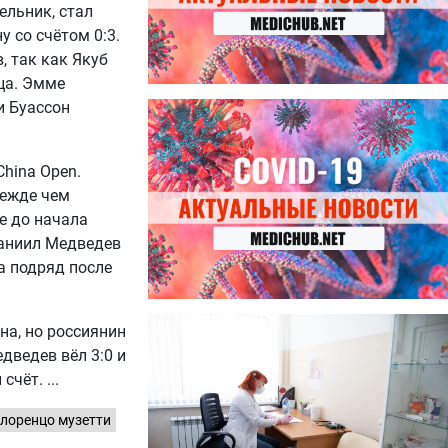
ельник, стал
 со счётом 0:3.
, так как Якуб
йца. Эмме
и Буассон
27.07.2026
Лучше фасоли: диетолог
названа 8 продуктов,
содержащих много клетчатки
China Open.
режде чем
е до начала
Даниил Медведев
а подряд после
23.07.2026
на, но россиянин
Ботулизм, гепатит и другие
едведев вёл 3:0 и
угрозы: что нужно знать о
л счёт.
летних инфекциях
лоренцо музетти