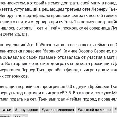
теннисистом, который не смог доиграть свой матч в понед
зетти, уступавший в решающем третьем сете Лернеру Тьену
Минору в четвертьфинале пришлось сыграть всего 5 геймов
явил о снятии с турнира при счёте 4:1 в пользу австрали
ишлось сыграть 1 сет и 1 гейм, поскольку её соперница Лу
 счёте 2:6, 0:1.
 понедельник Ига Швёнтек сыграла всего шесть геймов на 
еннисистка повесила "баранку" Камиле Осорио Серрано, п
 объявила о своей травме и отказалась от участия в матч
та. Во вторник же не смог доиграть свой матч россиянин 
американец Лернер Тьен прошёл в финал, выиграв два матч
их соперников.
ытащил первый сет, проигрывая 0:3 с двумя брейками Тье
вернуть ход партии и выиграл её 7:5. Во втором сете уже М
 сумел подать на сет. Тьен выиграл 4 гейма подряд и сравня
статьи
популярное
даниил медведев
алексей де-минор