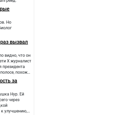
 апгрейд.
орые
ов. Но
биолог
 раз вызвал
о видно, что он
сети Х журналист
я президента
 полосе, похоже,
ость за
ушка Нур. Ей
сего через
дкой
 к улучшению,