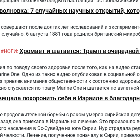
ревращает школьные обеды в настоящий гастрономический
оволновка: 7 случайных научных открытий, кот
совершают после долгих лет исследований и эксперимент
случайно. 6 августа 1881 года родился британский микро
Хромает и шатается: Трамп в очередной
НОГИ
 по поводу своего здоровья после того, как на видео стал
arine One. Одно из таких видео опубликовал в социальной 
аз привлек внимание общественности к состоянию здоровь
жно спускается по трапу Marine One и шатается по взлетной
налист.
вещала похоронить себя в Израиле в благодарн
е продолжительной борьбы с раком умерла сирийская дев
назад она приехала в Израиль на лечение. Это произошло в
го населения в Эс-Сувейде на юге Сирии. Нур страдала ре
 челюсти. Лечение, полученное поначалу в Сирии, привело