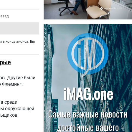
назад
22.07.2026
Больница в Спирово работает
без рентгеновского кабинета
и в конце анонса. Вы
орые
ов. Другие были
р Флеминг.
ia среди
аны окружающей
льщиков