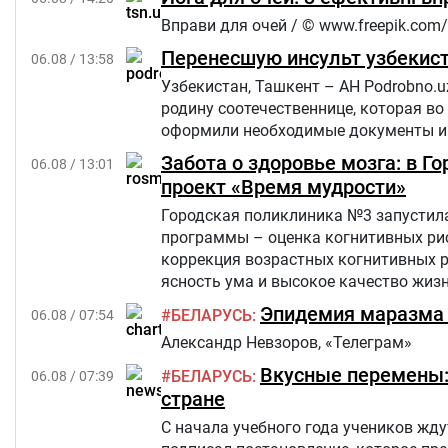
Вправи для очей / © www.freepik.com/
Перенесшую инсульт узбекист
06.08 / 13:58
Узбекистан, Ташкент – АН Podrobno.u
родину соотечественнице, которая во
оформили необходимые документы и 
Забота о здоровье мозга: в 
06.08 / 13:01
проект «Время мудрости»
Городская поликлиника №3 запустила
программы – оценка когнитивных рис
коррекция возрастных когнитивных 
ясность ума и высокое качество жиз
критериям из числа прикрепленного к
Эпидемия маразма 
БЕЛАРУСЬ
06.08 / 07:54
Александр Невзоров, «Телеграм»
Вкусные перемены: 
БЕЛАРУСЬ
06.08 / 07:39
стране
С начала учебного года учеников жд