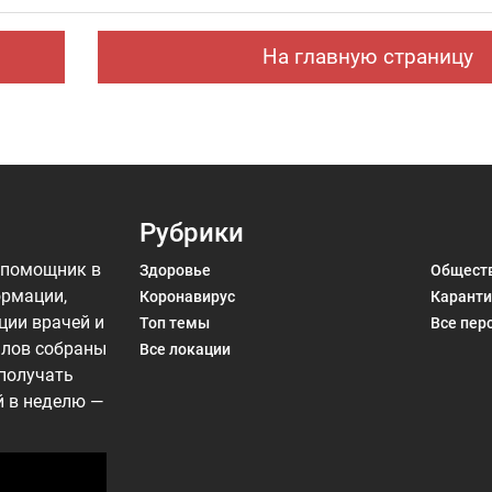
. Нур попала на лечение в «Шибу» в рамках гуманитарного
На главную страницу
Рубрики
 помощник в
Здоровье
Общест
ормации,
Коронавирус
Каранти
ции врачей и
Топ темы
Все пер
алов собраны
Все локации
 получать
й в неделю —