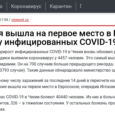
о
Коронавирус
Карантин
17:59
/
vinegret.cz
я вышла на первое место в 
у инфицированных COVID-1
рирост инфицированных COVID-19 в Чехии вновь обновил 
дики выявили коронавирус у 4457 человек. Это самый вы
пидемии. Он на 700 случаев больше предыдущего рекорда
(3793 случая). Такие данные обнародовало министерство 
ому числу заражений за последние 14 дней в пересчете на
хия вышла на первое место в Евросоюзе, опередив Испани
ас COVID-19 в Чехии болеют 40440 человек. Из них в боль
нтов, 326 – в тяжелом состоянии. У остальных болезнь про
ма.