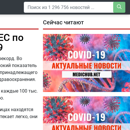
Сейчас читают
ЕС по
9
рекорд. Во
сокий показатель
, принадлежащего
здравоохранения.
 каждые 100 тыс.
ю.
04.08.2026
Специалисты дали советы, как
ницах находятся
правильно пить витамины
текает легко, они