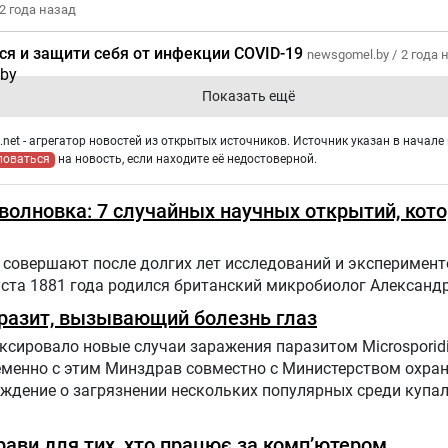
2 года назад
ся и защити себя от инфекции COVID-19
newsgomel.by /
2 года 
Показать ещё
net - агрегатор новостей из открытых источников. Источник указан в начале 
ловаться
на новость, если находите её недостоверной.
оволновка: 7 случайных научных открытий, кот
совершают после долгих лет исследований и эксперимент
уста 1881 года родился британский микробиолог Александ
разит, вызывающий болезнь глаз
сировало новые случаи заражения паразитом Microsporid
ременно с этим Минздрав совместно с Министерством охр
еждение о загрязнении нескольких популярных среди купа
прави для тих, хто працює за комп’ютером