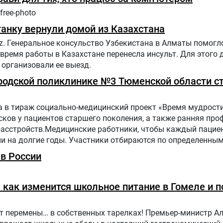
free-photo
анку вернули домой из Казахстана
z. Генеральное консульство Узбекистана в Алматы помогл
 время работы в Казахстане перенесла инсульт. Для этого
организовали ее выезд.
Городской поликлинике №3 Тюменской области с
 в тираж социально-медицинский проект «Время мудрости
ков у пациентов старшего поколения, а также ранняя про
расстройств.Медицинские работники, чтобы каждый пацие
ни на долгие годы. Участники отбираются по определенн
 поликлинике населения.Путь в проекте состоит из трех эт
в России
как изменится школьное питание в Гомеле и п
ут перемены… в собственных тарелках! Премьер-министр А