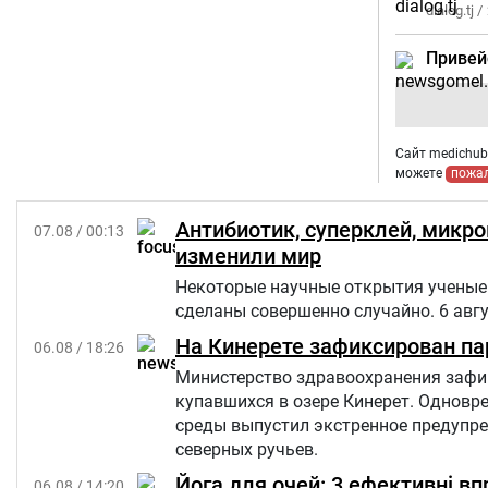
dialog.tj /
Привей
Сайт medichub.
можете
пожа
Антибиотик, суперклей, микр
07.08 / 00:13
изменили мир
Некоторые научные открытия ученые 
сделаны совершенно случайно. 6 авг
На Кинерете зафиксирован па
06.08 / 18:26
Министерство здравоохранения зафик
купавшихся в озере Кинерет. Однов
среды выпустил экстренное предупр
северных ручьев.
Йога для очей: 3 ефективні в
06.08 / 14:20