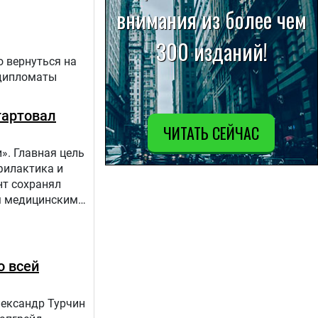
о вернуться на
 дипломаты
тартовал
». Главная цель
филактика и
нт сохранял
ым медицинским
апов:1.
о всей
лександр Турчин