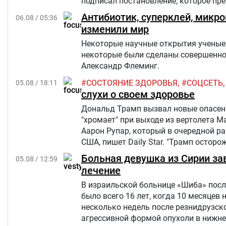
подписал постановление, которое п
Антибиотик, суперклей, микр
06.08 / 05:36
изменили мир
Некоторые научные открытия ученые 
некоторые были сделаны совершенно 
Александр Флеминг.
СОСТОЯНИЕ ЗДОРОВЬЯ
СОЦСЕТЬ
05.08 / 18:11
слухи о своем здоровье
Дональд Трамп вызвал новые опасения
"хромает" при выходе из вертолета M
Аарон Рупар, который в очередной р
США, пишет Daily Star. "Трамп осторо
слегка прихрамывая", — написал жур
Больная девушка из Сирии за
05.08 / 12:59
лечение
В израильской больнице «Шиба» посл
было всего 16 лет, когда 10 месяцев 
несколько недель после резнидрузско
агрессивной формой опухоли в нижней