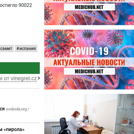
остигло 90022
27.07.2026
Лучше фасоли: диетолог
названа 8 продуктов,
самит
испания
содержащих много клетчатки
 от vinegret.cz
23.07.2026
Ботулизм, гепатит и другие
угрозы: что нужно знать о
тся
svoboda.org /
летних инфекциях
м «пирола»