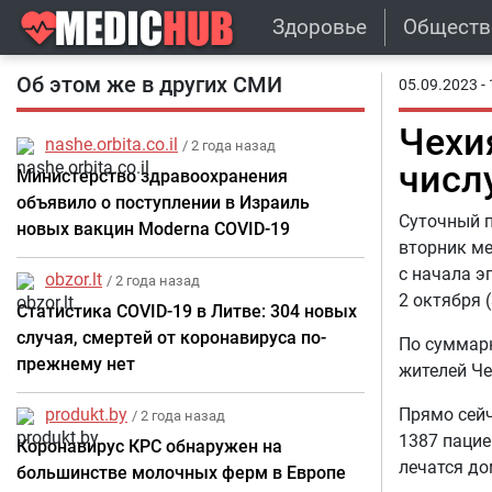
Здоровье
Обществ
Об этом же в других СМИ
05.09.2023 - 
Чехи
nashe.orbita.co.il
/ 2 года назад
числ
Министерство здравоохранения
объявило о поступлении в Израиль
Суточный п
новых вакцин Moderna COVID-19
вторник ме
с начала э
obzor.lt
/ 2 года назад
2 октября 
Статистика COVID-19 в Литве: 304 новых
случая, смертей от коронавируса по-
По суммарн
прежнему нет
жителей Че
produkt.by
Прямо сейч
/ 2 года назад
1387 пацие
Коронавирус КРС обнаружен на
лечатся до
большинстве молочных ферм в Европе