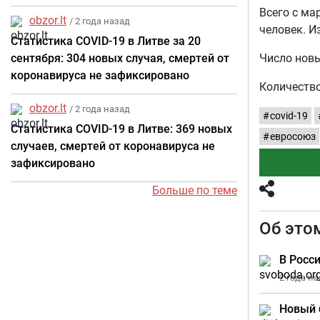
Всего с ма
obzor.lt
/ 2 года назад
человек. И
Статистика COVID-19 в Литве за 20
сентября: 304 новых случая, смертей от
Число новы
коронавируса не зафиксировано
Количество
obzor.lt
/ 2 года назад
covid-19
Статистика COVID-19 в Литве: 369 новых
евросоюз
случаев, смертей от коронавируса не
зафиксировано
Больше по теме
Об это
В Росс
2 года н
Новый 