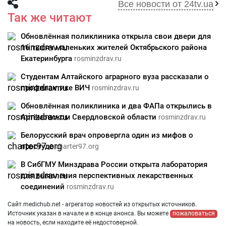
Все новости от 24tv.ua
Так же читают
Обновлённая поликлиника открыла свои двери для
16 тысяч маленьких жителей Октябрьского района
Екатеринбурга
rosminzdrav.ru
Студентам Алтайского аграрного вуза рассказали о
профилактике ВИЧ
rosminzdrav.ru
Обновлённая поликлиника и два ФАПа открылись в
Артёмовском Свердловской области
rosminzdrav.ru
Белорусский врач опровергла один из мифов о
простуде
charter97.org
В СибГМУ Минздрава России открыта лаборатория
для выявления перспективных лекарственных
соединений
rosminzdrav.ru
Сайт medichub.net - агрегатор новостей из открытых источников.
Источник указан в начале и в конце анонса. Вы можете
пожаловаться
на новость, если находите её недостоверной.