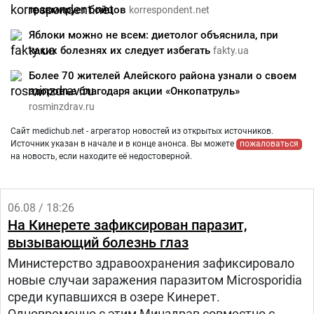
травмирует бойцов
korrespondent.net
Яблоки можно не всем: диетолог объяснила, при
каких болезнях их следует избегать
fakty.ua
Более 70 жителей Алейского района узнали о своем
здоровье благодаря акции «Онкопатруль»
rosminzdrav.ru
Сайт medichub.net - агрегатор новостей из открытых источников.
Источник указан в начале и в конце анонса. Вы можете
пожаловаться
на новость, если находите её недостоверной.
06.08 / 18:26
На Кинерете зафиксирован паразит,
вызывающий болезнь глаз
Министерство здравоохранения зафиксировало
новые случаи заражения паразитом Microsporidia
среди купавшихся в озере Кинерет.
Одновременно с этим Минздрав совместно с