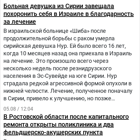
Больная девушка из Сирии завещала
похоронить себя в Израиле в благодарность
за лечение
В израильской больнице «Шиба» после
продолжительной борьбы с раком умерла
сирийская девушка Нур. Ей было всего 16 лет,
когда 10 месяцев назад она приехала в Израиль
на лечение. Это произошло всего через
несколько недель после резнидрузского
населения в Эс-Сувейде на юге Сирии. Нур
страдала редкой агрессивной формой опухоли в
нижней челюсти. Лечение, полученное поначалу
в Сирии, привело к улучшению, но позже
произошел рецидив болезни. Нур попала на
05.08 / 12:04
лечение в «Шибу» в рамках гуманитарного
В Ростовской области после капитального
проекта «Шевет-ахим» («Кровные братья).
ремонта открыты поликлиника и два
фельдшерско-акушерских пункта