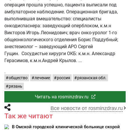
операция прошла успешно, пациента выписали под
амбулаторное наблюдение. Операционная бригада,
выполнившая вмешательство: специалисты
онкодиспаснера: заведующий оперблоком, к.м.н
Викторов Игорь Леонидович; врач онко-уролог 1-го
общеонкологического отделения Борис Поддубный;
анестезиолог – заведующий АРО Сергей
Гущин. Сосудистые хирурги ОКБ: к.м.н. Александр
Герасимов, к.м.н.Андрей Крылов.
.
общество
лечение
россия
рязанская обл.
рязань
Читать на rosminzdrav.ru
Все новости от rosminzdrav.ru
Так же читают
В Омской городской клинической больнице скорой