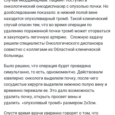
Случай неординарный: пациент поступил в
онкологический онкодиспнасер с опухолью почки. Но
дообследование показало: в нижней полой вене
находится опухолевидный тромб. Такой клинический
случай опасен тем, что во время операции по
удалению пораженной почки тромб может оторваться
и закупорить легочную артерию. Сложную задачу
решили специалисты Онкологического диспансера
совмстно с коллегами из Областной клинической
больницы.
Было решено, что операция будет проведена
симультанно, то есть, одномоментно. Действовали
ювелирно: онкологи выделили почку, после чего
сосудистые хирурги выделили нижнюю полую вену и
временно пережали ее. Это дало возможность
удалить почку, открыть просвет вены и
удалить «опухолевый тромб» размером 2х3см.
Спустя время врачи уверенно говорят о том, что