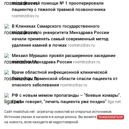
медицинской помощи № 1 прооперировали
пациентку с тяжелой травмой позвоночника
rosminzdrav.ru
В Клиниках Самарского государственного
медицинского унверситета Минздрава России
начали применять самый современный метод
удаления камней в почках
rosminzdrav.ru
Михаил Мурашко провёл расширенное заседание
коллегии Минздрава России
rosminzdrav.ru
Врачи областной инфекционной клинической
больницы Тюменской области спасли пациента от
опасного заболевания
rosminzdrav.ru
РФ с новым мемом пропаганды – "боевые комары".
Ермак говорит, "лечить пациента уже поздно"
liga.net
Сайт medichub.net - агрегатор новостей из открытых источников.
Источник указан в начале и в конце анонса. Вы можете
пожаловаться
на новость, если находите её недостоверной.