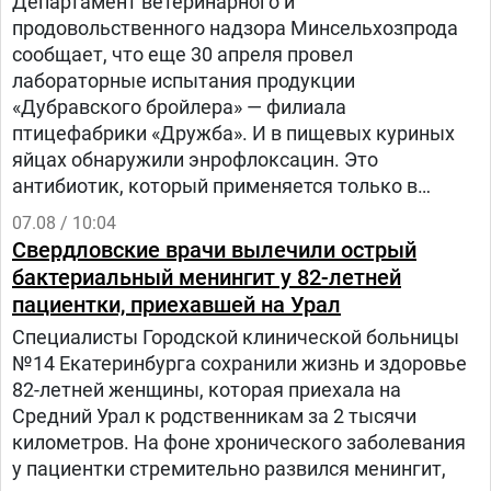
Департамент ветеринарного и
продовольственного надзора Минсельхозпрода
сообщает, что еще 30 апреля провел
лабораторные испытания продукции
«Дубравского бройлера» — филиала
птицефабрики «Дружба». И в пищевых куриных
яйцах обнаружили энрофлоксацин. Это
антибиотик, который применяется только в
ветеринарии для лечения сельскохозяйственных,
07.08 / 10:04
домашних животных и птиц.
Свердловские врачи вылечили острый
бактериальный менингит у 82-летней
пациентки, приехавшей на Урал
Специалисты Городской клинической больницы
№14 Екатеринбурга сохранили жизнь и здоровье
82-летней женщины, которая приехала на
Средний Урал к родственникам за 2 тысячи
километров. На фоне хронического заболевания
у пациентки стремительно развился менингит,