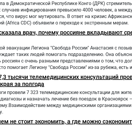
ла в Демократической Республике Конго (ДРК) стремитель
х случаев инфицирования превысило 4000 человек, а меж
, что вирус мог мутировать. В ответ на кризис Африканс
й (Africa CDC) объявили о переходе к экстренным мерам.
ассказала врач, почему россияне вкладывают ср
й эвакуации Легиона "Свобода России" Анастасия с позыв
буждает таких людей помогать подразделению. Она объясн
 россиян с очень разными представлениями о том, что до
 кто помогает Легиону "Свобода России" из-за рубежа, есть 
 7,3 тысячи телемедицинских консультаций про
края за полгода
ги провели 7 323 телемедицинские консультации для жит
диагнозы и назначать лечение без поездок в Красноярск –
ему.Взаимодействие между медицинскими организациями
у.
чем не стоит экономить, а где можно сэкономи