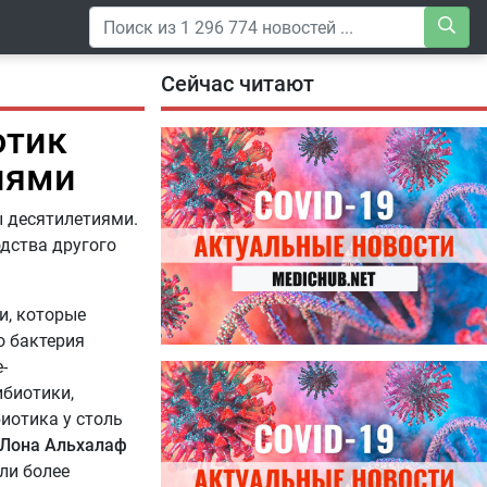
Сейчас читают
отик
иями
ы десятилетиями.
одства другого
и, которые
о бактерия
-
04.08.2026
Специалисты дали советы, как
биотики,
правильно пить витамины
иотика у столь
Лона Альхалаф
ли более