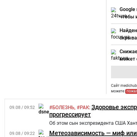
Google
чтобы 
Найден
скрыва
Снижае
может 
Сайт medichub.
можете
пожа
Здоровье экспр
БОЛЕЗНЬ
РАК
09.08 / 09:52
прогрессирует
Об этом сын экспрезидента США Ханте
Метеозависимость — миф или 
09.08 / 09:22