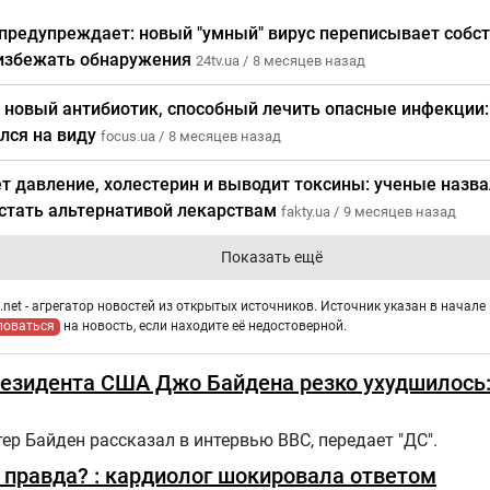
 предупреждает: новый "умный" вирус переписывает собс
избежать обнаружения
24tv.ua /
8 месяцев назад
 новый антибиотик, способный лечить опасные инфекции:
лся на виду
focus.ua /
8 месяцев назад
т давление, холестерин и выводит токсины: ученые назва
стать альтернативой лекарствам
fakty.ua /
9 месяцев назад
Показать ещё
net - агрегатор новостей из открытых источников. Источник указан в начале 
ловаться
на новость, если находите её недостоверной.
езидента США Джо Байдена резко ухудшилось:
р Байден рассказал в интервью BBC, передает "ДС".
правда? : кардиолог шокировала ответом