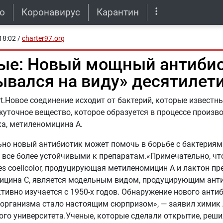
о
Коронавирус
Карантин
18:02
/
charter97.org
ые: Новый мощный антиби
ывался на виду» десятилет
ert.Новое соединение исходит от бактерий, которые известн
уточное вещество, которое образуется в процессе произв
а, метиленомицина А.
но новый антибиотик может помочь в борьбе с бактериям
 все более устойчивыми к препаратам.«Примечательно, чт
es coelicolor, продуцирующая метиленомицин А и лактон пре
ицина С, является модельным видом, продуцирующим анти
тивно изучается с 1950-х годов. Обнаружение нового антиб
 организма стало настоящим сюрпризом», — заявил химик
ого университета.Ученые, которые сделали открытие, реши