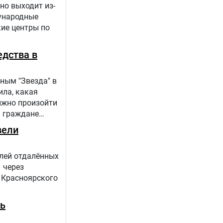
но выходит из-
дународные
кие центры по
едства в
ным "Звезда" в
ила, какая
лжно произойти
и граждане
вели
елей отдалённых
 через
 Красноярского
ть