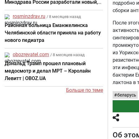
Минздрава России разработали новый,
подробно и
более безопасный метод лечения самой
сборки ант
rosminzdrav.ru
частой детской травмы
/ 8 месяцев назад
После этог
Районная больница Еманжелинска
активность
Челябинской области приняла на работу
синтезиров
нового педиатра
промежуточ
из Уорикск
obozrevatel.com
/ 8 месяцев назад
резистентн
Дональд Трамп прошел плановый
эти инфекц
медосмотр и делал МРТ – Кэролайн
бактерии E
Левитт | OBOZ.UA
лактона в 
Больше по теме
беларусь
Об это