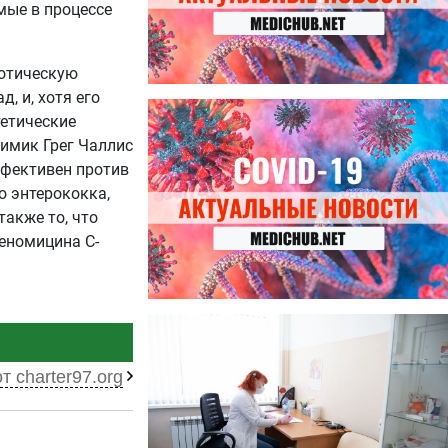
мые в процессе
иотическую
, и, хотя его
27.07.2026
тетические
Лучше фасоли: диетолог
имик Грег Чаллис
названа 8 продуктов,
ффективен против
содержащих много клетчатки
о энтерококка,
акже то, что
леномицина С-
23.07.2026
Ботулизм, гепатит и другие
угрозы: что нужно знать о
т charter97.org
летних инфекциях