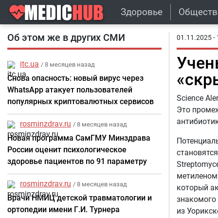
Здоровье
Обществ
Об этом же в других СМИ
01.11.2025 - 
Учен
itc.ua
/ 8 месяцев назад
«скр
Снова опасность: новый вирус через
WhatsApp атакует пользователей
Science Al
популярных криптовалютных сервисов
Это промеж
антибиотик
rosminzdrav.ru
/ 8 месяцев назад
Новая программа СамГМУ Минздрава
Потенциаль
России оценит психологическое
становятся
здоровье пациентов по 91 параметру
Streptomyc
метиленом
rosminzdrav.ru
/ 8 месяцев назад
который ак
Врачи НМИЦ детской травматологии и
знакомого
ортопедии имени Г.И. Турнера
из Уорикск