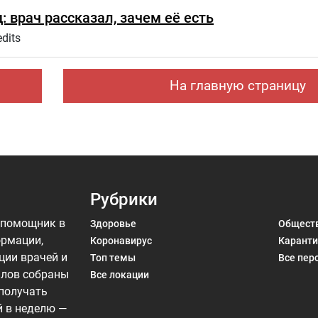
: врач рассказал, зачем её есть
dits
На главную страницу
Рубрики
 помощник в
Здоровье
Общест
ормации,
Коронавирус
Каранти
ции врачей и
Топ темы
Все пер
алов собраны
Все локации
 получать
й в неделю —