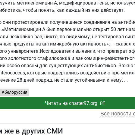
зучить метиленомицин А, модифицировав гены, используе
ибиотика, чтобы понять, как каждый из них действует.
о они протестировали получившиеся соединения на антиб
.«Метиленомицин А был первоначально открыт 50 лет назад
али несколько раз, никто, по-видимому, не тестировал син
ные продукты на антимикробную активность», — сказал х
ого университета.Исследователи выявили, что препарат э
ого золотистого стафилококка и ванкомицин-резистентног
ии особо опасны для существующих антибиотиков. Важно т
nterococcus, которые подвергались воздействию пре-мети
течение 28 дней подряд, не стали устойчивыми к нему.
белоруссия
Читать на charter97.org
Все новости о
м же в других СМИ