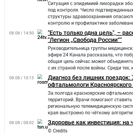
Ситуация с эпидемией лихорадки эбо
под контроля. Число подтвержденны
структуры здравоохранения опасаются
контролю и профилактике заболевани
"Есть только одна цель", – р
08.08 / 14:50
"Легион „Свобода России“"
Руководительница группы медицинско
эфире 24 Канала рассказала, что по
общая цель сейчас может объединять
с их страной после войны. Среди тех,
России.
Диагноз без лишних поездок:
08.08 / 10:13
офтальмологи Красноярского 
За полгода красноярские офтальмоло
территорий. Врачи помогают ставить 
региональную телемедицинскую сист
края выстроено по чёткому алгоритм
Здоровье как инвестиция: на 
08.08 / 08:02
© Credits