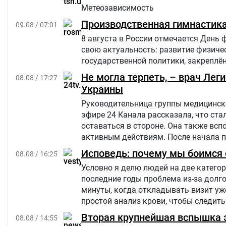
Метеозависимость
Производственная гимнастика
09.08 / 07:01
8 августа в России отмечается День 
свою актуальность: развитие физиче
государственной политики, закреплён
Не могла терпеть, – врач Лег
08.08 / 17:27
Украины
Руководительница группы медицинско
эфире 24 Канала рассказала, что ст
оставаться в стороне. Она также вс
активным действиям. После начала 
свою большую русскоязычную аудитор
Исповедь: почему мы боимся с
08.08 / 16:25
Украине.
Условно я делю людей на две категор
последние годы проблема из-за долго
минуты, когда откладывать визит уж
простой анализ крови, чтобы следить
Вторая крупнейшая вспышка э
08.08 / 14:55