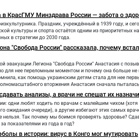
 в КрасГМУ Минздрава России — забота о здо
физкультурника. Праздник, учреждённый в 1939 году, и сег
ской культуры и спорта остаётся одним из приоритетных н
ных в стратегии до 2030 года.
иона "Свобода России" рассказала, почему вста
й эвакуации Легиона "Свобода России" Анастасия с позыв
ало для нее переломным моментом и почему она больше не
помнила, как помощь украинским детям стала для нее пер
полномасштабного вторжения Анастасия сначала пыталась
ию, чтобы объяснять людям в России, что на самом деле
давать анализы, а врачи не спешат их назнач
ии: одни любят ходить по врачам с малейшим чихом (хотя 
го ожидания очереди), а другие избегают этих самых врач
е нельзя. Так почему мы боимся проверять здоровье? Сда
 за показателями из года в год?
болы в истории: вирус в Конго мог мутировать