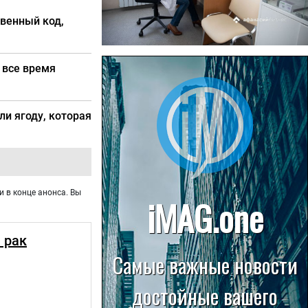
твенный код,
22.07.2026
 все время
Больница в Спирово работает
без рентгеновского кабинета
ли ягоду, которая
и в конце анонса. Вы
 рак