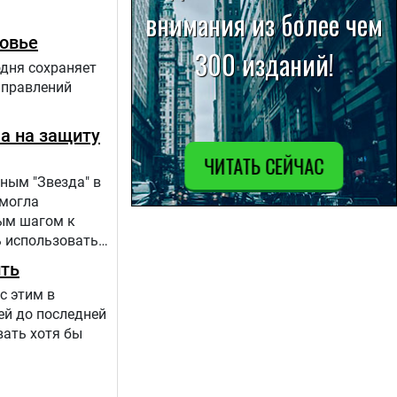
ровье
одня сохраняет
аправлений
ла на защиту
ным "Звезда" в
 могла
вым шагом к
 использовать
 происходит в
ить
с этим в
ей до последней
вать хотя бы