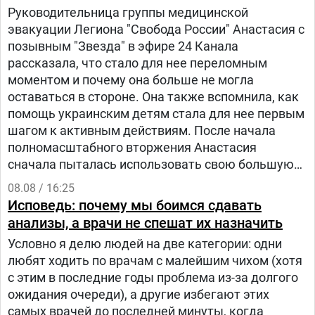
Руководительница группы медицинской
эвакуации Легиона "Свобода России" Анастасия с
позывным "Звезда" в эфире 24 Канала
рассказала, что стало для нее переломным
моментом и почему она больше не могла
оставаться в стороне. Она также вспомнила, как
помощь украинским детям стала для нее первым
шагом к активным действиям. После начала
полномасштабного вторжения Анастасия
сначала пыталась использовать свою большую
русскоязычную аудиторию, чтобы объяснять
08.08 / 16:25
людям в России, что на самом деле происходит в
Исповедь: почему мы боимся сдавать
Украине.
анализы, а врачи не спешат их назначить
Условно я делю людей на две категории: одни
любят ходить по врачам с малейшим чихом (хотя
с этим в последние годы проблема из-за долгого
ожидания очереди), а другие избегают этих
самых врачей до последней минуты, когда