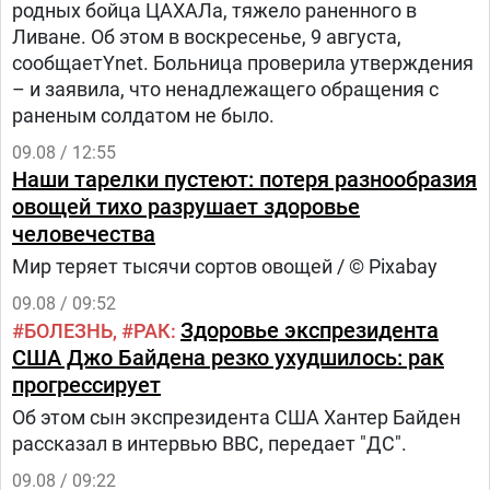
родных бойца ЦАХАЛа, тяжело раненного в
Ливане. Об этом в воскресенье, 9 августа,
сообщаетYnet. Больница проверила утверждения
– и заявила, что ненадлежащего обращения с
раненым солдатом не было.
09.08 / 12:55
Наши тарелки пустеют: потеря разнообразия
овощей тихо разрушает здоровье
человечества
Мир теряет тысячи сортов овощей / © Pixabay
09.08 / 09:52
Здоровье экспрезидента
БОЛЕЗНЬ
РАК
США Джо Байдена резко ухудшилось: рак
прогрессирует
Об этом сын экспрезидента США Хантер Байден
рассказал в интервью BBC, передает "ДС".
09.08 / 09:22