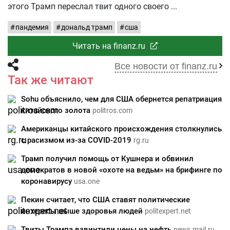
этого Трамп переслал твит одного своего
пандемия
дональд трамп
сша
Читать на finanz.ru
Все новости от finanz.ru
Так же читают
Sohu объяснило, чем для США обернется репатриация
китайского золота
politros.com
Американцы китайского происхождения столкнулись
с расизмом из-за COVID-2019
rg.ru
Трамп получил помощь от Кушнера и обвинил
демократов в новой «охоте на ведьм» на брифинге по
коронавирусу
usa.one
Пекин считает, что США ставят политические
интересы выше здоровья людей
politexpert.net
Твиты Трампа взвинтили цены на нефть
news.mail.ru