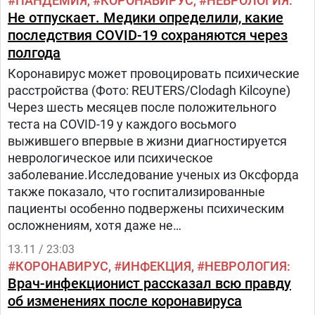
ПАНДЕМИЯ
КОРОНАВИРУС
НЕВРОЛОГИЯ
Не отпускает. Медики определили, какие
последствия COVID-19 сохраняются через
полгода
Коронавирус может провоцировать психические
расстройства (Фото: REUTERS/Clodagh Kilcoyne)
Через шесть месяцев после положительного
теста на COVID-19 у каждого восьмого
выжившего впервые в жизни диагностируется
неврологическое или психическое
заболевание.Исследование ученых из Оксфорда
также показало, что госпитализированные
пациенты особенно подвержены психическим
осложнениям, хотя даже не
госпитализированные столкнулись с
13.11 / 23:03
повышенным риском таких проблем, как
КОРОНАВИРУС
ИНФЕКЦИЯ
НЕВРОЛОГИЯ
депрессия и инсульт.Результаты,
Врач-инфекционист рассказал всю правду
об изменениях после коронавируса