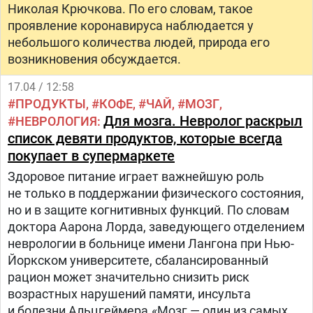
Николая Крючкова. По его словам, такое
проявление коронавируса наблюдается у
небольшого количества людей, природа его
возникновения обсуждается.
17.04 / 12:58
ПРОДУКТЫ
КОФЕ
ЧАЙ
МОЗГ
Для мозга. Невролог раскрыл
НЕВРОЛОГИЯ
список девяти продуктов, которые всегда
покупает в супермаркете
Здоровое питание играет важнейшую роль
не только в поддержании физического состояния,
но и в защите когнитивных функций. По словам
доктора Аарона Лорда, заведующего отделением
неврологии в больнице имени Лангона при Нью-
Йоркском университете, сбалансированный
рацион может значительно снизить риск
возрастных нарушений памяти, инсульта
и болезни Альцгеймера.«Мозг — один из самых