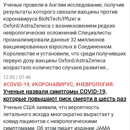
Ученые провели в Англии исследование, получив
результаты которого связали вакцины против
коронавируса BioNTech/Pfizer и
Oxford/AstraZeneca с возникновением редких
неврологических осложнений.Специалисты
проанализировали данные 32 миллионов
вакцинированных взрослых в Соединенном
Королевстве и установили, что среди получивших
первую дозу вакцины Oxford/AstraZeneca
возрастало количество случаев развития
синдрома Гийена-Барре – плюс 38 человек к
12.05 / 07:46
обычному показателю заболеваемости на 10
COVID-19
КОРОНАВИРУС
НЕВРОЛОГИЯ
миллионов
Ученые назвали симптомы COVID-19,
которые повышают риск смерти в шесть раз
Ученые США заявили, что вероятность
летального исхода многократно вырастает у
ковид-пациентов с неврологическими
симптомами. Об этом пишет издание JAMA