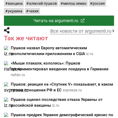
вакцина
алексей пушков
милош земан
россия
украина
чехия
Читать на argumenti.ru
Все новости от argumenti.ru
Так же читают
Пушков назвал Европу автоматическим
геополитическим приложением к США
iz.ru
«Мыши плакали, кололись»: Пушков
прокомментировал введение локдауна в Германии
riafan.ru
Пушков: реакция на «Спутник V» показывает, в каком
тупике отношения РФ и ЕС
svpressa.ru
Пушков оценил последствия отказа Украины от
российской вакцины
iz.ru
Пушков предрек Украине демографический кризис по